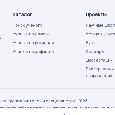
Каталог
Проекты
Поиск ученого
Научные шко
Ученые по наукам
История наук
х
Ученые по регионам
Вузы
Ученые по алфавиту
Кафедры
Диссертации
Реестр новых
направлений
ых,преподавателей и специалистов" 2026
ериалов сайта возможно исключительно с разрешения 
ых