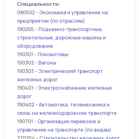
Специальности:
080502 -
Экономика и управление на
предприятии (по отраслям)
190205 -
Подъемно-транспортные,
строительные, дорожные машины и
оборудование
190301 -
Локомотивы
190302 -
Вагоны
190303 -
Электрический транспорт
железных дорог
190401 -
Электроснабжение железных
дорог
190402 -
Автоматика, телемеханика и
связь на железнодорожном транспорте
190701 -
Организация перевозок и
управление на транспорте (по видам)
270204 -
Строительство железных дорог,