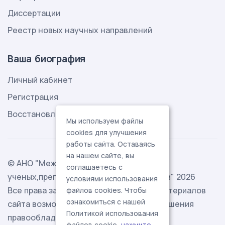
Диссертации
Реестр новых научных направлений
Ваша биография
Личный кабинет
Регистрация
Восстановление пароля
Мы используем файлы
cookies для улучшения
работы сайта. Оставаясь
на нашем сайте, вы
© АНО "Международная ассоциация
соглашаетесь с
ученых,преподавателей и специалистов" 2026
условиями использования
Все права защищены. Использование материалов
файлов cookies. Чтобы
ознакомиться с нашей
сайта возможно исключительно с разрешения
Политикой использования
правообладателя.