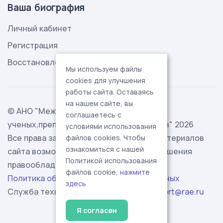
Ваша биография
Личный кабинет
Регистрация
Восстановление пароля
Мы используем файлы
cookies для улучшения
работы сайта. Оставаясь
на нашем сайте, вы
© АНО "Международная ассоциация
соглашаетесь с
ученых,преподавателей и специалистов" 2026
условиями использования
Все права защищены. Использование материалов
файлов cookies. Чтобы
ознакомиться с нашей
сайта возможно исключительно с разрешения
Политикой использования
правообладателя.
файлов cookie,
нажмите
Политика обработки персональных данных
здесь
Служба технической поддержки -
support@rae.ru
Я согласен