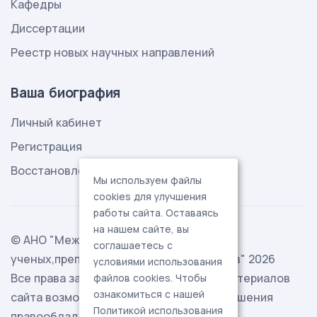
Кафедры
Диссертации
Реестр новых научных направлений
Ваша биография
Личный кабинет
Регистрация
Восстановление пароля
Мы используем файлы
cookies для улучшения
работы сайта. Оставаясь
на нашем сайте, вы
© АНО "Международная ассоциация
соглашаетесь с
ученых,преподавателей и специалистов" 2026
условиями использования
Все права защищены. Использование материалов
файлов cookies. Чтобы
ознакомиться с нашей
сайта возможно исключительно с разрешения
Политикой использования
правообладателя.