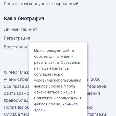
Реестр новых научных направлений
Ваша биография
Личный кабинет
Регистрация
Восстановление пароля
Мы используем файлы
cookies для улучшения
работы сайта. Оставаясь
на нашем сайте, вы
© АНО "Международная ассоциация
соглашаетесь с
ученых,преподавателей и специалистов" 2026
условиями использования
Все права защищены. Использование материалов
файлов cookies. Чтобы
ознакомиться с нашей
сайта возможно исключительно с разрешения
Политикой использования
правообладателя.
файлов cookie,
нажмите
Политика обработки персональных данных
здесь
Служба технической поддержки -
support@rae.ru