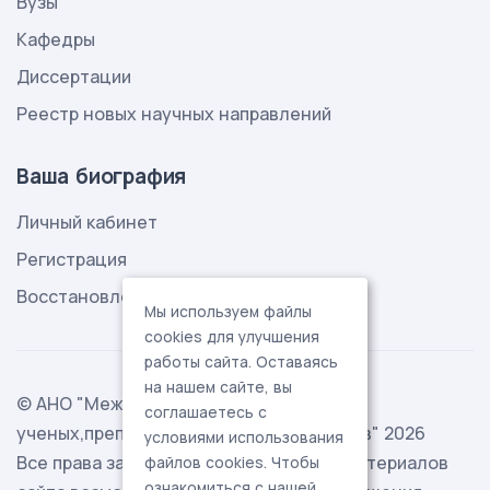
Вузы
Кафедры
Диссертации
Реестр новых научных направлений
Ваша биография
Личный кабинет
Регистрация
Восстановление пароля
Мы используем файлы
cookies для улучшения
работы сайта. Оставаясь
на нашем сайте, вы
© АНО "Международная ассоциация
соглашаетесь с
ученых,преподавателей и специалистов" 2026
условиями использования
Все права защищены. Использование материалов
файлов cookies. Чтобы
ознакомиться с нашей