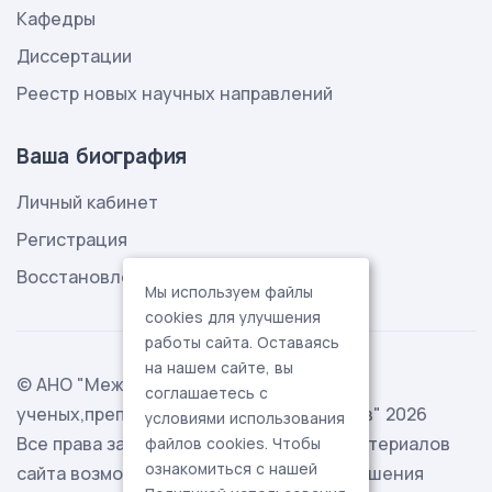
Кафедры
Диссертации
Реестр новых научных направлений
Ваша биография
Личный кабинет
Регистрация
Восстановление пароля
Мы используем файлы
cookies для улучшения
работы сайта. Оставаясь
на нашем сайте, вы
© АНО "Международная ассоциация
соглашаетесь с
ученых,преподавателей и специалистов" 2026
условиями использования
Все права защищены. Использование материалов
файлов cookies. Чтобы
ознакомиться с нашей
сайта возможно исключительно с разрешения