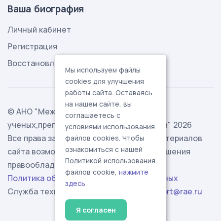
Ваша биография
Личный кабинет
Регистрация
Восстановление пароля
Мы используем файлы
cookies для улучшения
работы сайта. Оставаясь
на нашем сайте, вы
© АНО "Международная ассоциация
соглашаетесь с
ученых,преподавателей и специалистов" 2026
условиями использования
Все права защищены. Использование материалов
файлов cookies. Чтобы
ознакомиться с нашей
сайта возможно исключительно с разрешения
Политикой использования
правообладателя.
файлов cookie,
нажмите
Политика обработки персональных данных
здесь
Служба технической поддержки -
support@rae.ru
Я согласен