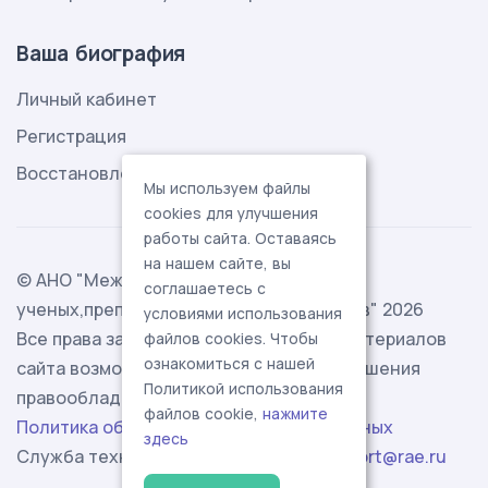
Ваша биография
Личный кабинет
Регистрация
Восстановление пароля
Мы используем файлы
cookies для улучшения
работы сайта. Оставаясь
на нашем сайте, вы
© АНО "Международная ассоциация
соглашаетесь с
ученых,преподавателей и специалистов" 2026
условиями использования
Все права защищены. Использование материалов
файлов cookies. Чтобы
ознакомиться с нашей
сайта возможно исключительно с разрешения
Политикой использования
правообладателя.
файлов cookie,
нажмите
Политика обработки персональных данных
здесь
Служба технической поддержки -
support@rae.ru