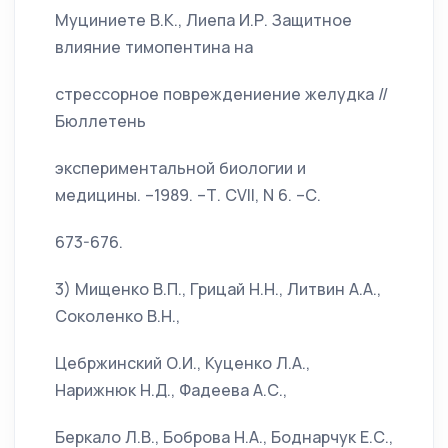
Муциниете В.К., Лиепа И.Р. Защитное
влияние тимопентина на
стрессорное повреждениение желудка //
Бюллетень
экспериментальной биологии и
медицины. –1989. –Т. СVII, N 6. –С.
673-676.
3) Мищенко В.П., Грицай Н.Н., Литвин А.А.,
Соколенко В.Н.,
Цебржинский О.И., Куценко Л.А.,
Нарижнюк Н.Д., Фадеева А.С.,
Беркало Л.В., Боброва Н.А., Боднарчук Е.С.,