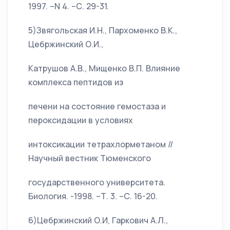
1997. –N 4. –С. 29-31.
5)Звягольская И.Н., Пархоменко В.К.,
Цебржинский О.И.,
Катрушов А.В., Мищенко В.П. Влияние
комплекса пептидов из
печени на состояние гемостаза и
пероксидации в условиях
интоксикации тетрахлорметаном //
Научный вестник Тюменского
государственного университета.
Биология. -1998. –Т. 3. –С. 16-20.
6)Цебржинский О.И, Гаркович А.Л.,