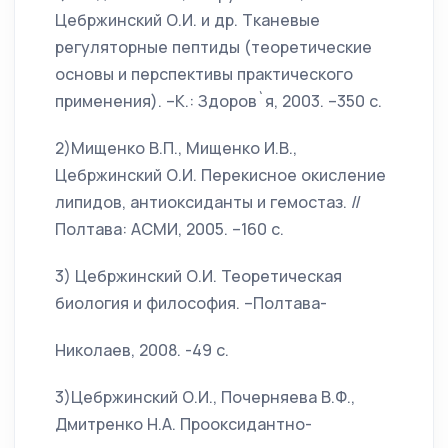
Цебржинский О.И. и др. Тканевые
регуляторные пептиды (теоретические
основы и перспективы практического
применения). –К.: Здоров`я, 2003. –350 с.
2)Мищенко В.П., Мищенко И.В.,
Цебржинский О.И. Перекисное окисление
липидов, антиоксиданты и гемостаз. //
Полтава: АСМИ, 2005. –160 с.
3) Цебржинский О.И. Теоретическая
биология и философия. –Полтава-
Николаев, 2008. -49 с.
3)Цебржинский О.И., Почерняева В.Ф.,
Дмитренко Н.А. Прооксидантно-