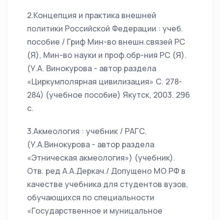
2.Концепция и практика внешней
политики Российской Федерации : учеб.
пособие / Гриф Мин-во внешн.связей РС
(Я), Мин-во науки и проф.обр-ния РС (Я).
(У.А. Винокурова - автор раздела
«Циркумполярная цивилизация» С. 278-
284) (учебное пособие) Якутск, 2003. 296
с.
3.Акмеология : учебник / РАГС.
(У.А.Винокурова - автор раздела
«Этническая акмеология») (учебник).
Отв. ред А.А.Деркач./ Допущено МО РФ в
качестве учебника для студентов вузов,
обучающихся по специальности
«Государственное и муницальное