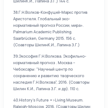
ШилинК.И., Лапина З.Г.) 144 с.
38.Г.Н.Волков-Конфуций-Маркс против
Аристотеля. Глобальный эко-
нормативный прогноз России, мира».
Palmarium Academic Publishing.
Saarbrücken, Germany 2015. 156 с.
(Соавторы ШилинК.И., Лапина З.Г.)
39.Экософия Г.Н.Волкова. Экофильно-
нормативный прогноз . Москва –
Чебоксары: "Научный центр по
сохранению и развитию творческого
наследия Г.Н.Волкова", 2016. (Соавторы
Шилин К.И., Лапина З.Г. и др). 110 с.
40.History’s Future =>Living Museum.
Raleigh-Moscow, 2016. (Соавторы Шилин