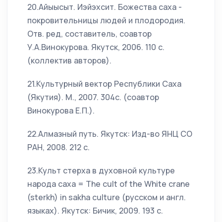
20.Айыысыт. Иэйэхсит. Божества саха -
покровительницы людей и плодородия.
Отв. ред, составитель, соавтор
У.А.Винокурова. Якутск, 2006. 110 с.
(коллектив авторов).
21.Культурный вектор Республики Саха
(Якутия). М., 2007. 304с. (соавтор
Винокурова Е.П.).
22.Алмазный путь. Якутск: Изд-во ЯНЦ СО
РАН, 2008. 212 с.
23.Культ стерха в духовной культуре
народа саха = The cult of the White crane
(sterkh) in sakha culture (русском и англ.
языках). Якутск: Бичик, 2009. 193 с.