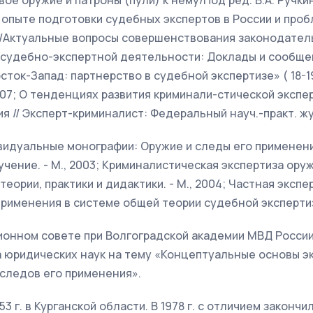
ое оружие и патроны (пули) к нему/Под ред. В.А. Ручкин
 опыте подготовки судебных экспертов в России и проб
/Актуальные вопросы совершенствования законодател
и судебно-экспертной деятельности: Доклады и сообщ
осток-Запад: партнерство в судебной экспертизе» ( 18-19 
007; О тенденциях развития криминали-стической экспе
я // Эксперт-криминалист: Федеральный науч.-практ. жу
видуальные монографии: Оружие и следы его применени
чение. - М., 2003; Криминалистическая экспертиза оруж
еории, практики и дидактики. - М., 2004; Частная экспе
применения в системе общей теории судебной экспертизы
ционном совете при Волгоградской академии МВД Росси
 юридических наук на тему «Концептуальные основы эк
следов его применения».
53 г. в Курганской области. В 1978 г. с отличием законч