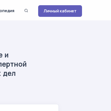
опедия
Личный кабинет
е и
пертной
х дел