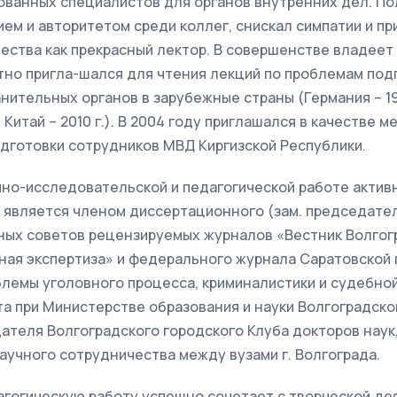
ованных специалистов для органов внутренних дел. По
м и авторитетом среди коллег, снискал симпатии и пр
ества как прекрасный лектор. В совершенстве владее
тно пригла-шался для чтения лекций по проблемам под
нительных органов в зарубежные страны (Германия – 199
 г.; Китай – 2010 г.). В 2004 году приглашался в качеств
дготовки сотрудников МВД Киргизской Республики.
но-исследовательской и педагогической работе активн
 является членом диссертационного (зам. председател
ных советов рецензируемых журналов «Вестник Волгог
ная экспертиза» и федерального журнала Саратовской
лемы уголовного процесса, криминалистики и судебной
а при Министерстве образования и науки Волгоградско
теля Волгоградского городского Клуба докторов наук,
аучного сотрудничества между вузами г. Волгограда.
гогическую работу успешно сочетает с творческой де