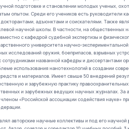
учной подготовке и становлении молодых ученых, охот
атым опытом. Среди его учеников есть руководители к
докторантами, адъюнктами и соискателями. Также явл
левой научной школы. В частности, на общественных н
совместно с кафедрой судебной экспертизы и физическ
дарственного университета научно-экспериментальной
ых исследований оружия, боеприпасов, взрывных устро
с сотрудниками названной кафедры и диссертантами ор
блеме использования нанотехнологий в создании совр
средств и материалов. Имеет свыше 50 внедрений резу
ественную и зарубежную практику правоохранительных 
ственных и зарубежных ведущих научных журналах. За 
 членом «Российской ассоциации содействия науке» п
едерации.
влял авторские научные коллективы и под его научной
т. Автор, соавтор и соредактор 10 учебных пособий, 3 к