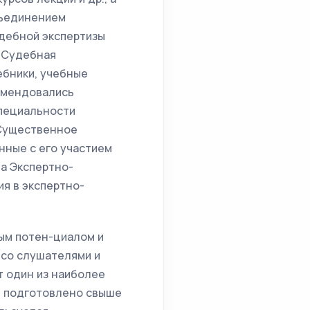
бъединением
дебной экспертизы
«Судебная
чебники, учебные
комендовались
пециальности
 Существенное
нные с его участием
а Экспертно-
я в экспертно-
ым потен-циалом и
 со слушателями и
т один из наиболее
м подготовлено свыше