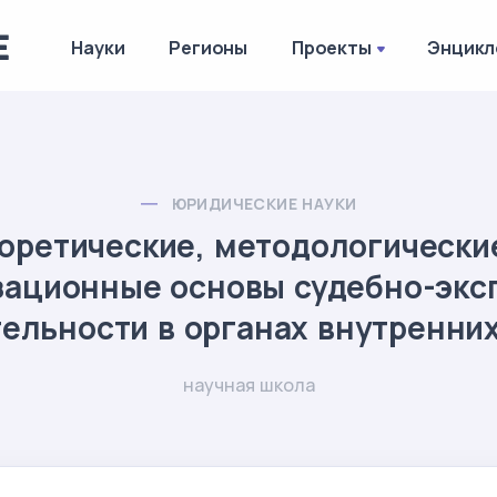
Науки
Регионы
Проекты
Энцикл
ЮРИДИЧЕСКИЕ НАУКИ
оретические, методологически
зационные основы судебно-экс
ельности в органах внутренни
научная школа