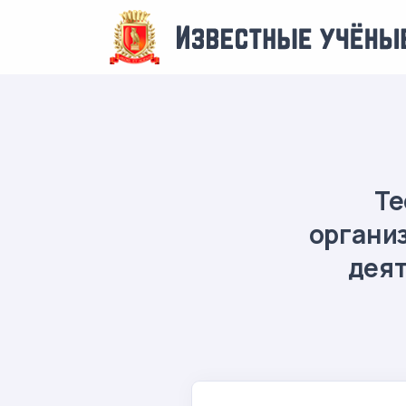
Те
органи
деят