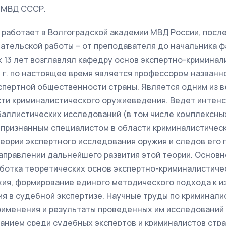
 МВД СССР.
т работает в Волгоградской академии МВД России, пос
ательской работы – от преподавателя до начальника ф
х 13 лет возглавлял кафедру основ экспертно-кримина
 г. по настоящее время является профессором названн
спертной общественности страны. Является одним из в
сти криминалистического оружиеведения. Ведет интенс
аллистических исследований (в том числе комплексных
я признанным специалистом в области криминалистичес
еории экспертного исследования оружия и следов его 
направлении дальнейшего развития этой теории. Основ
аботка теоретических основ экспертно-криминалистиче
жия, формирование единого методического подхода к и
я в судебной экспертизе. Научные труды по криминали
применения и результаты проведенных им исследований
анием среди судебных экспертов и криминалистов стра