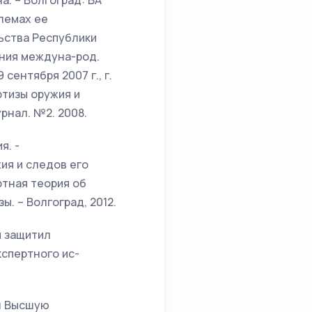
а. – Волгоград: ВА
лемах ее
ьства Республики
ения междуна-род.
сентября 2007 г., г.
ртизы оружия и
рнал. №2. 2008.
я. -
ия и следов его
ртная теория об
. – Волгоград, 2012.
и защитил
спертного ис-
ил Высшую