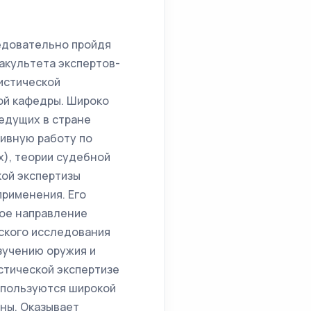
ледовательно пройдя
акультета экспертов-
листической
ой кафедры. Широко
едущих в стране
ивную работу по
), теории судебной
кой экспертизы
применения. Его
ное направление
ского исследования
зучению оружия и
стической экспертизе
 пользуются широкой
ны. Оказывает