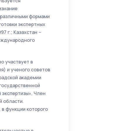
льзуется
изнание
т различными формами
готовки экспертных
7 г.; Казахстан –
е международного
о участвует в
я) и ученого советов
радской академии
 государственной
 экспертизы». Член
й области.
 в функции которого
ятельностью в