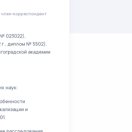
, член-корреспондент
 № 023022),
 г., диплом № 5502),
гоградской академии
х наук:
собенности
кализации и
01.
ние расследования