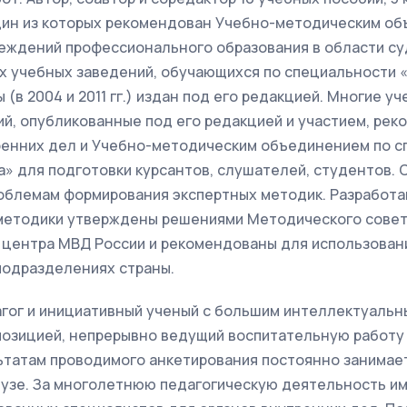
один из которых рекомендован Учебно-методическим о
еждений профессионального образования в области су
х учебных заведений, обучающихся по специальности 
 (в 2004 и 2011 гг.) издан под его редакцией. Многие у
ий, опубликованные под его редакцией и участием, ре
енних дел и Учебно-методическим объединением по с
а» для подготовки курсантов, слушателей, студентов.
облемам формирования экспертных методик. Разработа
методики утверждены решениями Методического совет
 центра МВД России и рекомендованы для использовани
подразделениях страны.
гог и инициативный ученый с большим интеллектуальн
позицией, непрерывно ведущий воспитательную работу
льтатам проводимого анкетирования постоянно занимае
 вузе. За многолетнюю педагогическую деятельность и