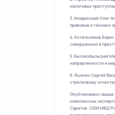
налоговых преступлен
3. Мокринский Олег А
правовые и технико-к
4. Котельников Борис
совершенных в преступ
5. Белокобыльский М
направленности и мер
6. Яценко Сергей Ва
стрелковому огнестре
Опубликовано свыше 1
комплексных экспертн
Саратов: СЮИ МВД Рос