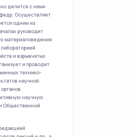
но делится с ними
афедр. Осуществляет
яется одним из
ачалах руководит
ого материаловедения
 лабораторией
йств и взрывчатых
ганизует и проводит
еменных технико-
льтатов научной
органов.
активную научную
ри Общественной
 редакцией
урсов лекций и др., а