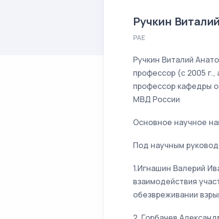
Ручкин Витали
РАЕ
Ручкин Виталий Анато
профессор (с 2005 г.,
профессор кафедры о
МВД России
Основное научное на
Под научным руковод
1.Игнашин Валерий И
взаимодействия участ
обезвреживании взрыв
2. Горбачев Алексан