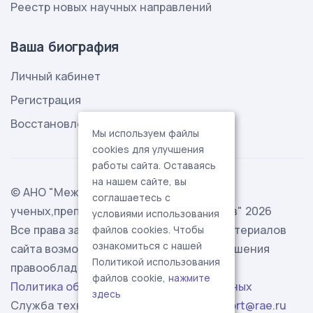
Реестр новых научных направлений
Ваша биография
Личный кабинет
Регистрация
Восстановление пароля
Мы используем файлы
cookies для улучшения
работы сайта. Оставаясь
на нашем сайте, вы
© АНО "Международная ассоциация
соглашаетесь с
ученых,преподавателей и специалистов" 2026
условиями использования
Все права защищены. Использование материалов
файлов cookies. Чтобы
ознакомиться с нашей
сайта возможно исключительно с разрешения
Политикой использования
правообладателя.
файлов cookie,
нажмите
Политика обработки персональных данных
здесь
Служба технической поддержки -
support@rae.ru