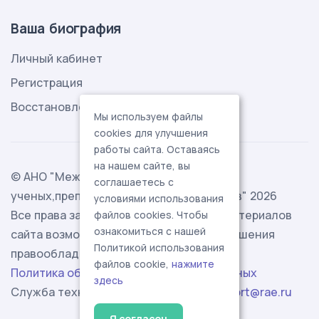
Ваша биография
Личный кабинет
Регистрация
Восстановление пароля
Мы используем файлы
cookies для улучшения
работы сайта. Оставаясь
на нашем сайте, вы
© АНО "Международная ассоциация
соглашаетесь с
ученых,преподавателей и специалистов" 2026
условиями использования
Все права защищены. Использование материалов
файлов cookies. Чтобы
ознакомиться с нашей
сайта возможно исключительно с разрешения
Политикой использования
правообладателя.
файлов cookie,
нажмите
Политика обработки персональных данных
здесь
Служба технической поддержки -
support@rae.ru
Я согласен