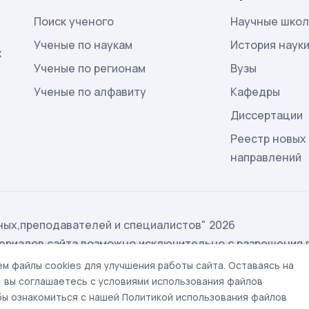
Поиск ученого
Научные шко
Ученые по наукам
История наук
х
Ученые по регионам
Вузы
Ученые по алфавиту
Кафедры
Диссертации
Реестр новых
направлений
ых,преподавателей и специалистов" 2026
ериалов сайта возможно исключительно с разрешения 
ых
м файлы cookies для улучшения работы сайта. Оставаясь на
t@rae.ru
, вы соглашаетесь с условиями использования файлов
обы ознакомиться с нашей Политикой использования файлов