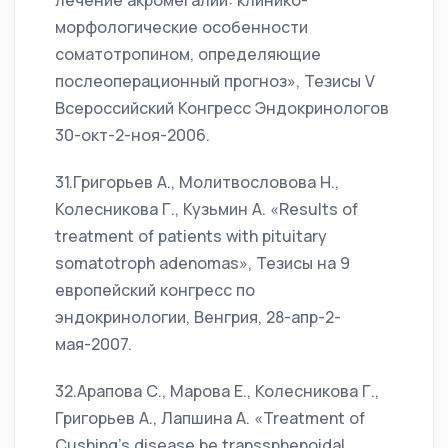
лечение акромегалии: клинико-
морфологические особенности
соматотропином, определяющие
послеоперационный прогноз», Тезисы V
Всероссийский Конгресс Эндокринологов
30-окт-2-ноя-2006.
31.Григорьев А., Молитвословова Н.,
Колесникова Г., Кузьмин А. «Results of
treatment of patients with pituitary
somatotroph adenomas», Тезисы на 9
европейский конгресс по
эндокринологии, Венгрия, 28-апр-2-
мая-2007.
32.Арапова С., Марова Е., Колесникова Г.,
Григорьев А., Лапшина А. «Treatment of
Cushing’s disease be transsphenoidal