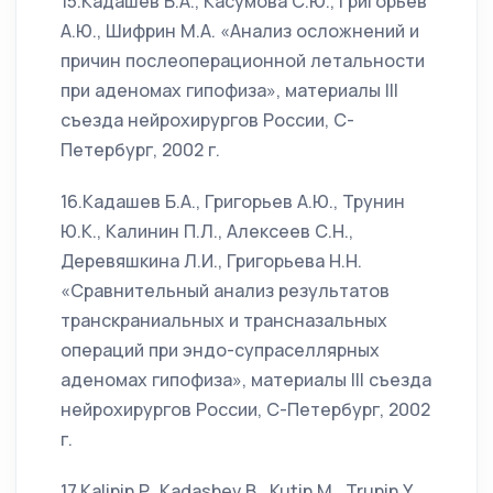
15.Кадашев Б.А., Касумова С.Ю., Григорьев
А.Ю., Шифрин М.А. «Анализ осложнений и
причин послеоперационной летальности
при аденомах гипофиза», материалы III
съезда нейрохирургов России, С-
Петербург, 2002 г.
16.Кадашев Б.А., Григорьев А.Ю., Трунин
Ю.К., Калинин П.Л., Алексеев С.Н.,
Деревяшкина Л.И., Григорьева Н.Н.
«Сравнительный анализ результатов
транскраниальных и трансназальных
операций при эндо-супраселлярных
аденомах гипофиза», материалы III съезда
нейрохирургов России, С-Петербург, 2002
г.
17.Kalinin P., Kadashev B., Kutin M., Trunin Y.,