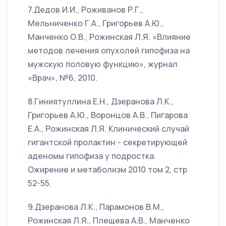
7.Дедов И.И., Роживанов Р.Г.,
Мельниченко Г.А., Григорьев А.Ю.,
Манченко О.В., Рожинская Л.Я. «Влияние
методов лечения опухолей гипофиза на
мужскую половую функцию», журнал
«Врач», №6, 2010.
8.Гиниятуллина Е.Н., Дзеранова Л.К.,
Григорьев А.Ю., Воронцов А.В., Пигарова
Е.А., Рожинская Л.Я. Клинический случай
гигантской пролактин - секретирующей
аденомы гипофиза у подростка.
Ожирение и метаболизм 2010 том 2, стр
52-55.
9.Дзеранова Л.К., Парамонов В.М.,
Рожинская Л.Я., Плещева А.В., Манченко