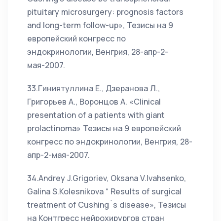
pituitary microsurgery: prognosis factors
and long-term follow-up», Тезисы на 9
европейский конгресс по
эндокринологии, Венгрия, 28-апр-2-
мая-2007.
33.Гиниятуллина Е., Дзеранова Л.,
Григорьев А., Воронцов А. «Clinical
presentation of a patients with giant
prolactinoma» Тезисы на 9 европейский
конгресс по эндокринологии, Венгрия, 28-
апр-2-мая-2007.
34.Andrey J.Grigoriev, Oksana V.Ivahsenko,
Galina S.Kolesnikova “ Results of surgical
treatment of Cushing´s disease», Тезисы
на Контгресс нейрохирургов стран