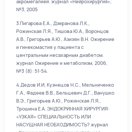
акромегалией. журнал «Нейрохирургия»,
№3, 2005
3.Пигарова Е.А., Дзеранова Л.К.,
Рожинская Л.Я., Тишова Ю.А., Воронцов
А.В., Григорьев А.Ю., Азизян В.Н. Ожирение
и гинекомастия у пациента с
центральным несахарным диабетом.
журнал Ожирение и метаболизм, 2006,
№3 (8): 51-54.
4.Дедов И.И, Кузнецов Н.С., Мельниченко
Г.А., Фадеев В.В., Бельцевич Д.Г., Ванушко
В.Э., Григорьев А.Ю., Рожинская Л.Я.,
Трошина Е.А. ЭНДОКРИННАЯ ХИРУРГИЯ:
«УЗКАЯ» СПЕЦИАЛЬНОСТЬ ИЛИ
НАСУЩНАЯ НЕОБХОДИМОСТЬ? журнал