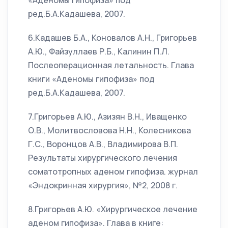
«Аденомы гипофиза» под
ред.Б.А.Кадашева, 2007.
6.Кадашев Б.А., Коновалов А.Н., Григорьев
А.Ю., Файзуллаев Р.Б., Калинин П.Л.
Послеоперационная летальность. Глава
книги «Аденомы гипофиза» под
ред.Б.А.Кадашева, 2007.
7.Григорьев А.Ю., Азизян В.Н., Иващенко
О.В., Молитвословова Н.Н., Колесникова
Г.С., Воронцов А.В., Владимирова В.П.
Результаты хирургического лечения
соматотропных аденом гипофиза. журнал
«Эндокринная хирургия», №2, 2008 г.
8.Григорьев А.Ю. «Хирургическое лечение
аденом гипофиза». Глава в книге: