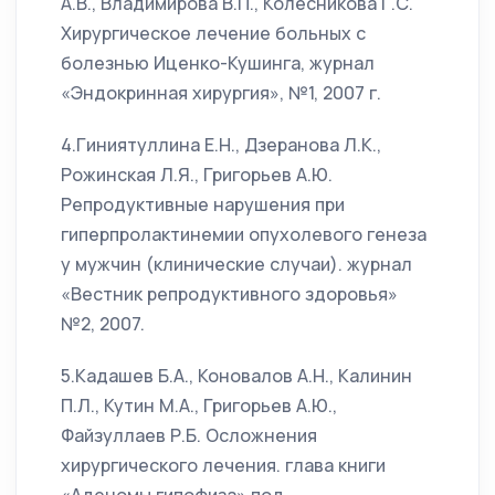
А.В., Владимирова В.П., Колесникова Г.С.
Хирургическое лечение больных с
болезнью Иценко-Кушинга, журнал
«Эндокринная хирургия», №1, 2007 г.
4.Гиниятуллина Е.Н., Дзеранова Л.К.,
Рожинская Л.Я., Григорьев А.Ю.
Репродуктивные нарушения при
гиперпролактинемии опухолевого генеза
у мужчин (клинические случаи). журнал
«Вестник репродуктивного здоровья»
№2, 2007.
5.Кадашев Б.А., Коновалов А.Н., Калинин
П.Л., Кутин М.А., Григорьев А.Ю.,
Файзуллаев Р.Б. Осложнения
хирургического лечения. глава книги