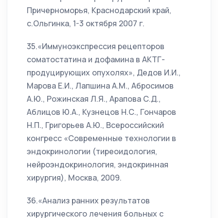
Причерноморья, Краснодарский край,
с.Ольгинка, 1-3 октября 2007 г.
35.«Иммуноэкспрессия рецепторов
соматостатина и дофамина в АКТГ-
продуцирующих опухолях», Дедов И.И.,
Марова Е.И., Лапшина А.М., Абросимов
А.Ю., Рожинская Л.Я., Арапова С.Д.,
Аблицов Ю.А., Кузнецов Н.С., Гончаров
Н.П., Григорьев А.Ю., Всероссийский
конгресс «Современные технологии в
эндокринологии (тиреоидология,
нейроэндокринология, эндокринная
хирургия), Москва, 2009.
36.«Анализ ранних результатов
хирургического лечения больных с