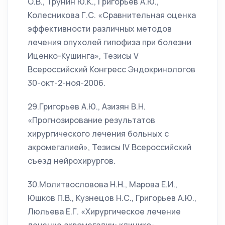
О.В., Трунин Ю.К., Григорьев А.Ю.,
Колесникова Г.С. «Сравнительная оценка
эффективности различных методов
лечения опухолей гипофиза при болезни
Иценко-Кушинга», Тезисы V
Всероссийский Конгресс Эндокринологов
30-окт-2-ноя-2006.
29.Григорьев А.Ю., Азизян В.Н.
«Прогнозирование результатов
хирургического лечения больных с
акромегалией», Тезисы IV Всероссийский
съезд нейрохирургов.
30.Молитвословова Н.Н., Марова Е.И.,
Юшков П.В., Кузнецов Н.С., Григорьев А.Ю.,
Люльева Е.Г. «Хирургическое лечение