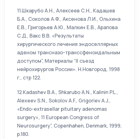
11.Шкарубо А.Н., Алексеев С.Н., Кадашев
Б.А., Соколов А.Ф., Аксенова Л.И., Ольхина
Е.В., Григорьев А.Ю., Малкин Е.В., Арапова
С.Д., Вакс В.В. «Результаты
хирургического лечения эндоселлярных
аденом трансназо-транссфеноидальным
доступом”, Материалы “II съезд
нейрохирургов России». Н.Новгород, 1998
г., стр 122.
12.Kadashev B.A., Shkarubo A.N., Kalinin P.L.,
Alexeev S.N., Sokolov A.F., Grigoriev A.J.,
«Endo-extrasellar pituitary adenomas
surgery», 11 European Congress of
Neurosurgery”, Copenhahen, Denmark, 1999,
p.180.