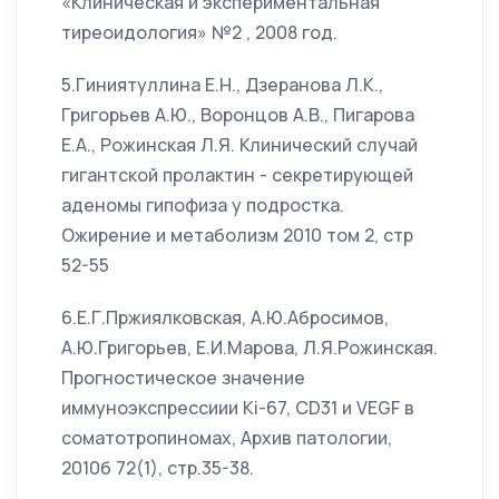
«Клиническая и экспериментальная
тиреоидология» №2 , 2008 год.
5.Гиниятуллина Е.Н., Дзеранова Л.К.,
Григорьев А.Ю., Воронцов А.В., Пигарова
Е.А., Рожинская Л.Я. Клинический случай
гигантской пролактин - секретирующей
аденомы гипофиза у подростка.
Ожирение и метаболизм 2010 том 2, стр
52-55
6.Е.Г.Пржиялковская, А.Ю.Абросимов,
А.Ю.Григорьев, Е.И.Марова, Л.Я.Рожинская.
Прогностическое значение
иммуноэкспрессиии Ki-67, CD31 и VEGF в
соматотропиномах, Архив патологии,
2010б 72(1), стр.35-38.