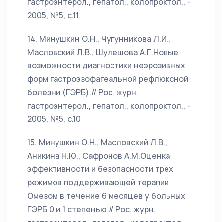
гастроэнтерол., гепатол., колопроктол., -
2005, №5, с.11
14. Минушкин О.Н., Чугунникова Л.И.,
Масловский Л.В., Шулешова А.Г.Новые
возможности диагностики неэрозивных
форм гастроэзофагеальной рефлюксной
болезни (ГЭРБ).// Рос. журн.
гастроэнтерол., гепатол., колопроктол., -
2005, №5, с.10
15. Минушкин О.Н., Масловский Л.В.,
Аникина Н.Ю., Сафронов А.М.Оценка
эффективности и безопасности трех
режимов поддерживающей терапии
Омезом в течение 6 месяцев у больных
ГЭРБ 0 и 1 степенью // Рос. журн.