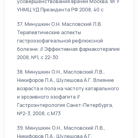
усовершенствования врачей Москва. ФГУ
УНМЦ УД Президента РФ 2008, 40 с
37. Минушкин О.Н. Масловский Л.В.
Терапевтические аспекты
гастроэзофагеальной рефлюксной
болезни. // Эффективная фармакотерапия
2008, №1, с 22-30
38. Минушкин О.Н., Масловский Л.В.,
Никифоров П.А., Шулешова А.Г. Влияние
возраста и пола на частоту катарального
и эрозивного эзофагита //
Гастроэнтерология Санкт-Петербурга,
№2-3, 2008, с.М73
39. Минушкин О.Н., Масловский Л.В.,
Никифоров П.А., Шулешова А.Г.