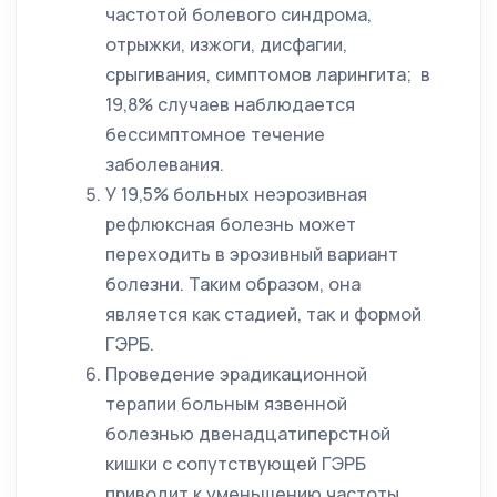
частотой болевого синдрома,
отрыжки, изжоги, дисфагии,
срыгивания, симптомов ларингита; в
19,8% случаев наблюдается
бессимптомное течение
заболевания.
У 19,5% больных неэрозивная
рефлюксная болезнь может
переходить в эрозивный вариант
болезни. Таким образом, она
является как стадией, так и формой
ГЭРБ.
Проведение эрадикационной
терапии больным язвенной
болезнью двенадцатиперстной
кишки с сопутствующей ГЭРБ
приводит к уменьшению частоты