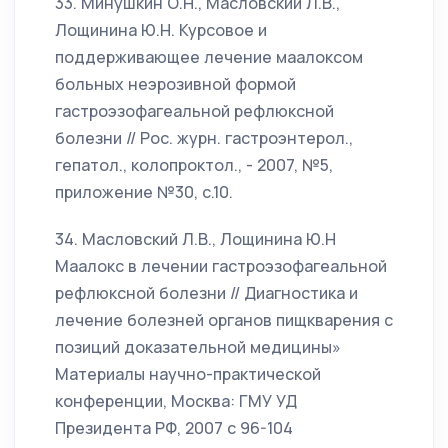
33. Минушкин О.Н., Масловский Л.В.,
Лощинина Ю.Н. Курсовое и
поддерживающее лечение маалоксом
больных неэрозивной формой
гастроэзофагеальной рефлюксной
болезни // Рос. журн. гастроэнтерол.,
гепатол., колопроктол., - 2007, №5,
приложение №30, с.10.
34. Масловский Л.В., Лощинина Ю.Н
Маалокс в лечении гастроэзофагеальной
рефлюксной болезни // Диагностика и
лечение болезней органов пищкварения с
позиций доказательной медицины»
Материалы научно-практической
конференции, Москва: ГМУ УД
Президента РФ, 2007 с 96-104