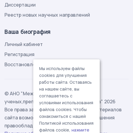
Диссертации
Реестр новых научных направлений
Ваша биография
Личный кабинет
Регистрация
Восстановление пароля
Мы используем файлы
cookies для улучшения
работы сайта. Оставаясь
на нашем сайте, вы
© АНО "Международная ассоциация
соглашаетесь с
ученых,преподавателей и специалистов" 2026
условиями использования
Все права защищены. Использование материалов
файлов cookies. Чтобы
ознакомиться с нашей
сайта возможно исключительно с разрешения
Политикой использования
правообладателя.
файлов cookie,
нажмите