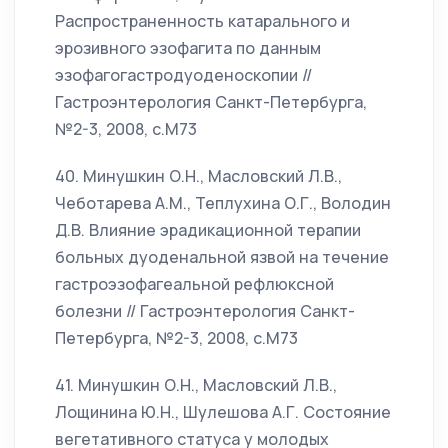
Распространенность катарального и
эрозивного эзофагита по данным
эзофагогастродуоденоскопии //
Гастроэнтерология Санкт-Петербурга,
№2-3, 2008, с.М73
40. Минушкин О.Н., Масловский Л.В.,
Чеботарева А.М., Теплухина О.Г., Володин
Д.В. Влияние эрадикационной терапии
больных дуоденальной язвой на течение
гастроэзофагеальной рефлюксной
болезни // Гастроэнтерология Санкт-
Петербурга, №2-3, 2008, с.М73
41. Минушкин О.Н., Масловский Л.В.,
Лощинина Ю.Н., Шулешова А.Г. Состояние
вегетативного статуса у молодых