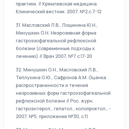
практики. // Кремлевская медицина.
Клинический вестник. 2007, №2,с.7-12
31. Масловский Л.В., Лощинина Ю.Н.,
Минушкин О.Н. Неэрозивная форма
гастроэзофагеальной рефлюксной
болезни (современные подходы к
лечению) // Врач 2007, №7 с.17-20
32. Минушкин О.Н., Масловский Л.В.,
Теплухина О.Ю., Сафронов А.М. Оценка
распространенности и течения
неэрозивных форм гастроэзофагеальной
рефлюксной болезни // Рос. журн.
гастроэнтерол., гепатол., колопроктол., -
2007, №5, приложение №30, с.11.