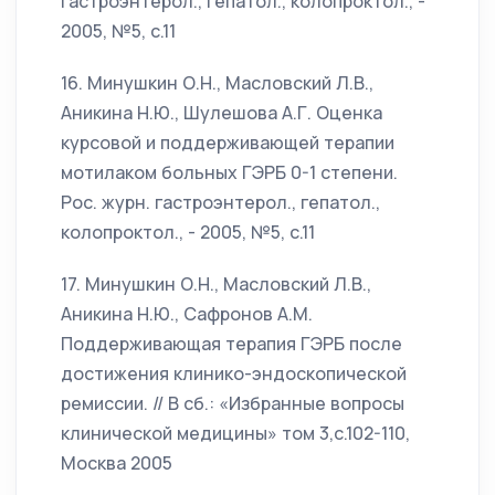
гастроэнтерол., гепатол., колопроктол., -
2005, №5, с.11
16. Минушкин О.Н., Масловский Л.В.,
Аникина Н.Ю., Шулешова А.Г. Оценка
курсовой и поддерживающей терапии
мотилаком больных ГЭРБ 0-1 степени.
Рос. журн. гастроэнтерол., гепатол.,
колопроктол., - 2005, №5, с.11
17. Минушкин О.Н., Масловский Л.В.,
Аникина Н.Ю., Сафронов А.М.
Поддерживающая терапия ГЭРБ после
достижения клинико-эндоскопической
ремиссии. // В сб.: «Избранные вопросы
клинической медицины» том 3,с.102-110,
Москва 2005