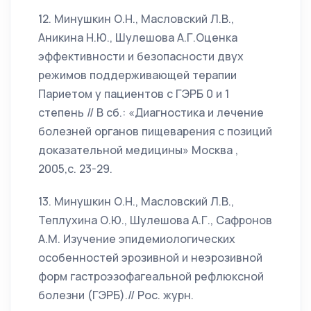
12. Минушкин О.Н., Масловский Л.В.,
Аникина Н.Ю., Шулешова А.Г.Оценка
эффективности и безопасности двух
режимов поддерживающей терапии
Париетом у пациентов с ГЭРБ 0 и 1
степень // В сб.: «Диагностика и лечение
болезней органов пищеварения с позиций
доказательной медицины» Москва ,
2005,с. 23-29.
13. Минушкин О.Н., Масловский Л.В.,
Теплухина О.Ю., Шулешова А.Г., Сафронов
А.М. Изучение эпидемиологических
особенностей эрозивной и неэрозивной
форм гастроэзофагеальной рефлюксной
болезни (ГЭРБ).// Рос. журн.