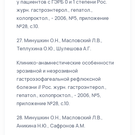
у пациентов с ГЭРБ 0 и 1 степени Рос.
журн. гастроэнтерол., гепатол.,
колопроктол., - 2006, №5, приложение
№28, с.10.
27. Минушкин О.Н., Масловский Л.В.,
Теплухина О.Ю., Шулешова А.Г.
Клинико-анамнестические особенности
эрозивной и неэрозивной
гастроэзофагеальной рефлюксной
болезни // Рос. журн. гастроэнтерол.,
гепатол., колопроктол., - 2006, №5,
приложение №28, с.10.
28. Минушкин О.Н., Масловский Л.В.,
Аникина Н.Ю., Сафронов А.М.