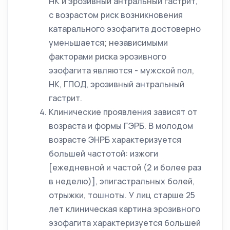
НК и эрозивный антральный гастрит,
с возрастом риск возникновения
катарального эзофагита достоверно
уменьшается; независимыми
факторами риска эрозивного
эзофагита являются - мужской пол,
НК, ГПОД, эрозивный антральный
гастрит.
Клинические проявления зависят от
возраста и формы ГЭРБ. В молодом
возрасте ЭНРБ характеризуется
большей частотой: изжоги
[ежедневной и частой (2 и более раз
в неделю)], эпигастральных болей,
отрыжки, тошноты. У лиц старше 25
лет клиническая картина эрозивного
эзофагита характеризуется большей