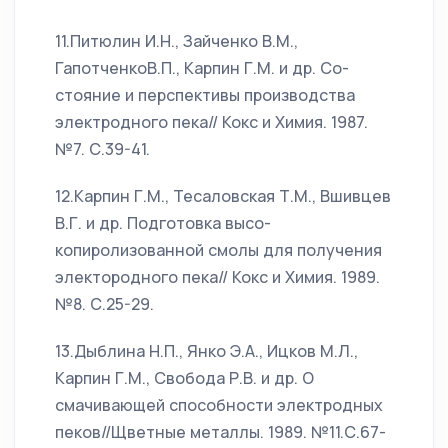
11.Питюлин И.Н., Зайченко В.М.,
ГапотченкоВ.П., Карпин Г.М. и др. Со-
стояние и перспективы производства
электродного пека// Кокс и Химия. 1987.
№7. С.39-41.
12.Карпин Г.М., Тесаловская Т.М., Вшивцев
В.Г. и др. Подготовка высо-
копиролизованной смолы для получения
электородного пека// Кокс и Химия. 1989.
№8. С.25-29.
13.Дыблина Н.П., Янко Э.А., Ицков М.Л.,
Карпин Г.М., Свобода Р.В. и др. О
смачивающей способности электродных
пеков//Щветные металлы. 1989. №11.С.67-