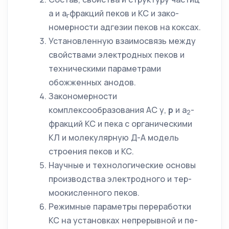
а и а
фракций пеков и КС и зако­
г
номерности адгезии пеков на коксах.
Установленную взаимосвязь между
свойствами электродных пеков и
техническими параметрами
обожженных анодов.
Закономерности
комплексообразования АС у,
р
и а
-
2
фракций КС и пека с органическими
КЛ и молекулярную Д-А модель
строения пеков и КС.
Научные и технологические основы
производства электродного и тер-
моокисленного пеков.
Режимные параметры переработки
КС на установках непрерывной и пе­