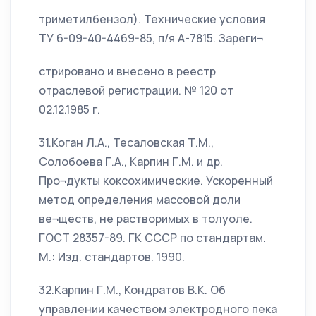
триметилбензол). Технические условия
ТУ 6-09-40-4469-85, п/я А-7815. Зареги¬
стрировано и внесено в реестр
отраслевой регистрации. № 120 от
02.12.1985 г.
31.Коган Л.А., Тесаловская Т.М.,
Солобоева Г.А., Карпин Г.М. и др.
Про¬дукты коксохимические. Ускоренный
метод определения массовой доли
ве¬ществ, не растворимых в толуоле.
ГОСТ 28357-89. ГК СССР по стандартам.
М.: Изд. стандартов. 1990.
32.Карпин Г.М., Кондратов В.К. Об
управлении качеством электродного пека