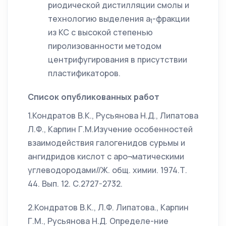
риодической дистилляции смолы и
технологию выделения a
-фракции
1
из КС с высокой степенью
пиролизованности методом
центрифугирования в присутствии
пластификаторов.
Список опубликованных работ
1.Кондратов В.К., Русьянова Н.Д., Липатова
Л.Ф., Карпин Г.М.Изучение особенностей
взаимодействия галогенидов сурьмы и
ангидридов кислот с аро¬матическими
углеводородами//Ж. общ. химии. 1974.Т.
44. Вып. 12. С.2727-2732.
2.Кондратов В.К., Л.Ф. Липатова., Карпин
Г.М., Русьянова Н.Д. Определе-ние