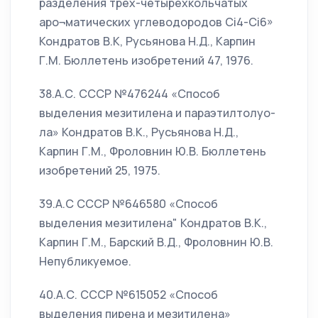
разделения трех-четырехкольчатых
аро¬матических углеводородов Ci4-Ci6»
Кондратов В.К, Русьянова Н.Д., Карпин
Г.М. Бюллетень изобретений 47, 1976.
38.А.С. СССР №476244 «Способ
выделения мезитилена и параэтилтолуо-
ла» Кондратов В.К., Русьянова Н.Д.,
Карпин Г.М., Фроловнин Ю.В. Бюллетень
изобретений 25, 1975.
39.А.С СССР №646580 «Способ
выделения мезитилена" Кондратов В.К.,
Карпин Г.М., Барский В.Д., Фроловнин Ю.В.
Непубликуемое.
40.А.С. СССР №615052 «Способ
выделения пирена и мезитилена»