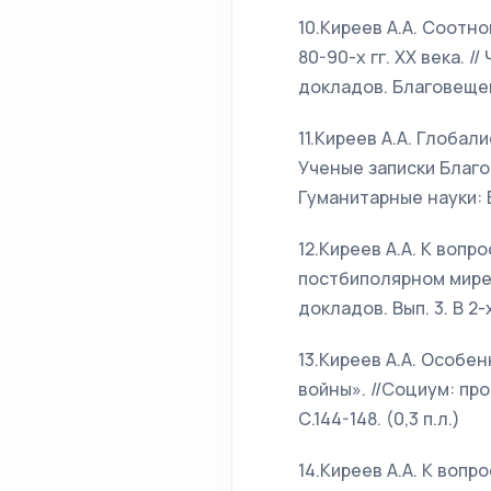
10.Киреев А.А. Соотн
80-90-х гг. ХХ века. 
докладов. Благовещенск
11.Киреев А.А. Глоба
Ученые записки Благо
Гуманитарные науки: В 
12.Киреев А.А. К воп
постбиполярном мире.
докладов. Вып. 3. В 2-х
13.Киреев А.А. Особ
войны». //Социум: про
С.144-148. (0,3 п.л.)
14.Киреев А.А. К воп