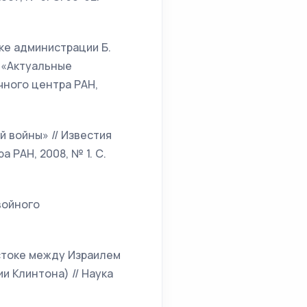
ке администрации Б.
к «Актуальные
чного центра РАН,
 войны» // Известия
 РАН, 2008, № 1. С.
войного
остоке между Израилем
и Клинтона) // Наука