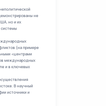
шнеполитической
одемонстрированы не
ША, но и их
 системы
международных
фликтов (на примере
ьными «центрами
ров международных
ле и в ключевых
 осуществления
стоке. В научный
фии источники и