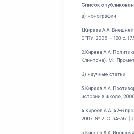
Список опубликован
а) монографии
1.Киреев А.А. Внешне
БГПУ, 2006. – 120 с. (7,
2.Киреев А.А. Полити
Клинтона). М.: Прометей
б) научные статьи
3.Киреев А.А. Против
истории в школе, 2006, 
4.Киреев А.А. 42-й п
2007, № 2. С. 34-36. (0,
5.Киреев А.А. Внешняя