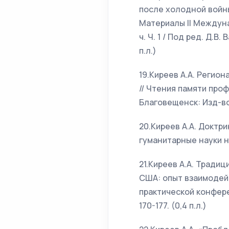
после холодной войны
Материалы II Междуна
ч. Ч. 1 / Под ред. Д.В
п.л.)
19.Киреев А.А. Регио
// Чтения памяти проф
Благовещенск: Изд-во Б
20.Киреев А.А. Доктр
гуманитарные науки на 
21.Киреев А.А. Тради
США: опыт взаимодей
практической конферен
170-177. (0,4 п.л.)