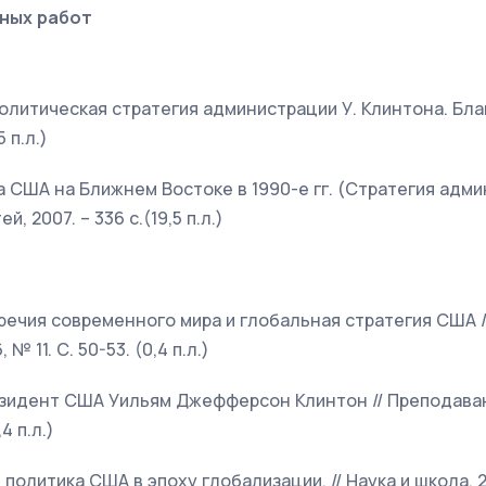
ных работ
политическая стратегия администрации У. Клинтона. Бл
5 п.л.)
ка США на Ближнем Востоке в 1990-е гг. (Стратегия адми
, 2007. – 336 с.(19,5 п.л.)
оречия современного мира и глобальная стратегия США 
№ 11. С. 50-53. (0,4 п.л.)
резидент США Уильям Джефферсон Клинтон // Преподава
4 п.л.)
 политика США в эпоху глобализации. // Наука и школа, 20