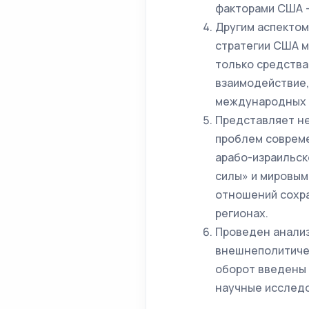
факторами США 
Другим аспектом
стратегии США м
только средства
взаимодействие,
международных 
Представляет н
проблем совреме
арабо-израильс
силы» и мировым
отношений сохра
регионах.
Проведен анализ
внешнеполитичес
оборот введены 
научные исследо