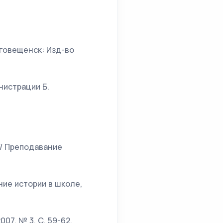
аговещенск: Изд-во
нистрации Б.
// Преподавание
ние истории в школе,
07, № 3. С. 59-62.