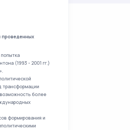
и проведенных
 попытка
она (1993 - 2001 гг.)
».
политической
од трансформации
 возможность более
еждународных
сов формирования и
иполитическими