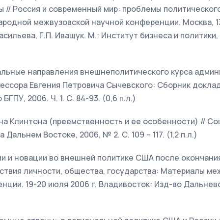
 // Россия и современный мир: проблемы политического
родной межвузовской научной конференции. Москва, 13-
. Васильева, Г.П. Иващук. М.: Институт бизнеса и политики, 
нальные направления внешнеполитического курса админ
ессора Евгения Петровича Сычевского: Сборник докладов
ГПУ, 2006. Ч. 1. С. 84-93. (0,6 п.л.)
ина Клинтона (преемственность и ее особенности) // С
Дальнем Востоке, 2006, № 2. С. 109 – 117. (1,2 п.л.)
ции и новации во внешней политике США после окончани
ствия личности, общества, государства: Материалы м
ции. 19-20 июля 2006 г. Владивосток: Изд-во Дальневос