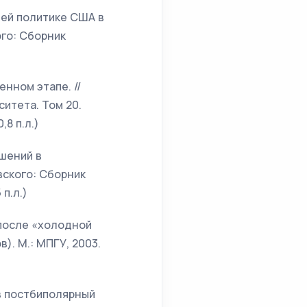
ней политике США в
ого: Сборник
нном этапе. //
итета. Том 20.
,8 п.л.)
шений в
вского: Сборник
 п.л.)
 после «холодной
). М.: МПГУ, 2003.
в постбиполярный