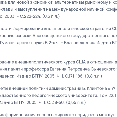
тика для новой экономики: альтернативы рыночному и 
клады и выступления на международной научной конфе
о, 2003. – С.222-224. (0,3 п.л.)
енности формирования внешнеполитической стратегии С
 Ученые записки Благовещенского государственного пе
Гуманитарные науки: В 2-х ч. – Благовещенск: Изд-во БГПУ
рование внешнеполитического курса США в отношении а
 Чтения памяти профессора Евгения Петровича Сычевского
ещенск: Изд-во БГПУ, 2005. Ч. 1. С.171-186. (0,8 п.л.)
итеты внешней политики администрации Б. Клинтона // У
дарственного педагогического университета. Том 22. 
д-во БГПУ, 2005. Ч. 1. С. 38-50. (0,65 п.л.)
лема формирования «нового мирового порядка» в между