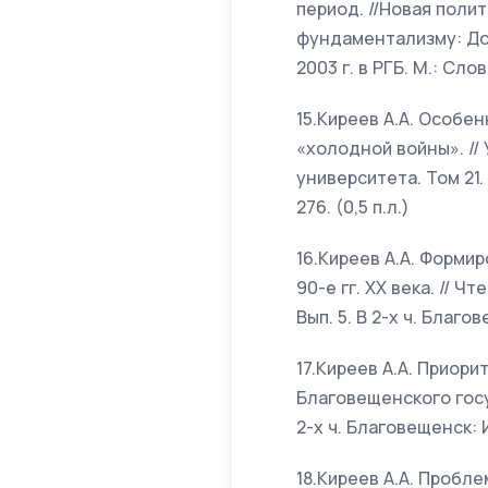
период. //Новая поли
фундаментализму: До
2003 г. в РГБ. М.: Слов
15.Киреев А.А. Особ
«холодной войны». //
университета. Том 21. 
276. (0,5 п.л.)
16.Киреев А.А. Форми
90-е гг. ХХ века. //
Вып. 5. В 2-х ч. Благов
17.Киреев А.А. Приор
Благовещенского госу
2-х ч. Благовещенск: Из
18.Киреев А.А. Проб