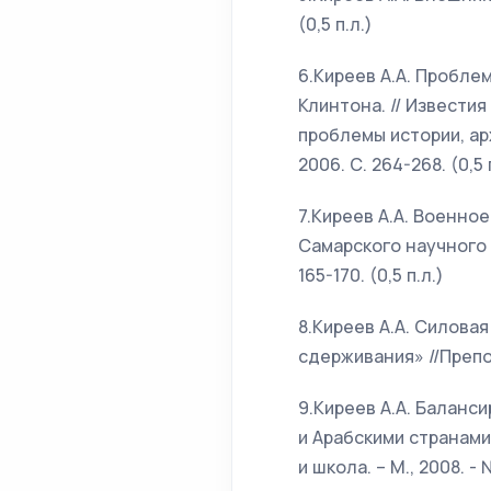
(0,5 п.л.)
6.Киреев А.А. Пробл
Клинтона. // Извести
проблемы истории, ар
2006. С. 264-268. (0,5 
7.Киреев А.А. Военно
Самарского научного 
165-170. (0,5 п.л.)
8.Киреев А.А. Силова
сдерживания» //Препода
9.Киреев А.А. Баланс
и Арабскими странами
и школа. – М., 2008. - №