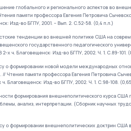
ошение глобального и регионального аспектов во внеш
// Чтения памяти профессора Евгения Петровича Сычевск
: Изд-во БГПУ, 2001. – Вып. 2. С.52-58. (0,4 п.л.)
листские тенденции во внешней политике США на совреме
вещенского государственного педагогического универс
2-х ч. Благовещенск: Изд-во БГПУ, 2002. Ч. 1. С.89-101. (0
росу о формировании новой модели международных отно
 // Чтения памяти профессора Евгения Петровича Сыче
 ч. Благовещенск: Изд-во БГПУ, 2002. Ч. 1. С.98-108. (0,65
енности формирования внешнеполитического курса США
блемы, анализ, интерпретации. (Сборник научных трудов
росу о формировании внешнеполитических доктрин США 