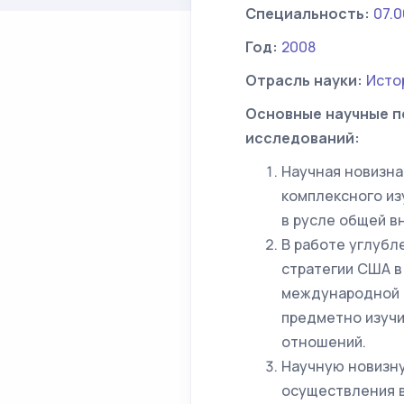
Специальность:
07.0
Год:
2008
Отрасль науки:
Исто
Основные научные п
исследований:
Научная новизна
комплексного из
в русле общей в
В работе углуб
стратегии США в
международной 
предметно изуч
отношений.
Научную новизну
осуществления в