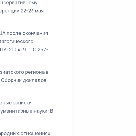
консервативному
ренции 22-23 мая
ША после окончания
дагогического
, 2004. Ч. 1. С.267-
зиатского региона в
: Сборник докладов.
ченые записки
Гуманитарные науки: В
народных отношениях