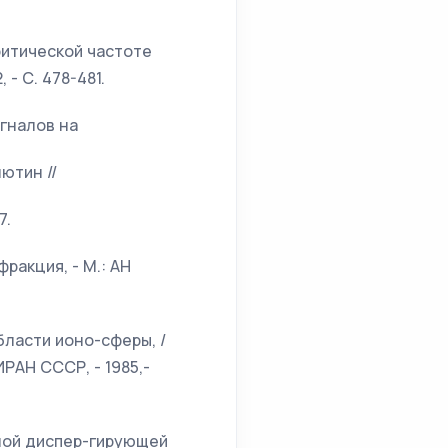
ритической частоте
 - С. 478-481.
гналов на
ютин //
7.
ракция, - М.: АН
бласти ионо-сферы, /
ИРАН СССР, - 1985,-
ной диспер-гирующей