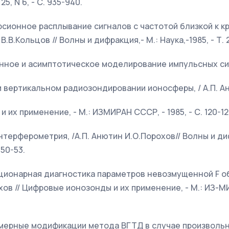
25, N 6, - С. 935-940.
ерсионное расплывание сигналов с частотой близкой к к
В.В.Кольцов // Волны и дифракция,- М.: Наука,-1985, - Т. 2,
енное и асимптотическое моделирование импульсных си
 вертикальном радиозондировании ионосферы, / А.П. Ан
их применение, - М.: ИЗМИРАН СССР, - 1985, - С. 120-12
нтерферометрия, /А.П. Анютин И.О.Порохов// Волны и диф
.50-53.
ационарная диагностика параметров невозмущенной F о
хов // Цифровые ионозонды и их применение, - М.: ИЗ-М
номерные модификации метода ВГТД в случае произволь