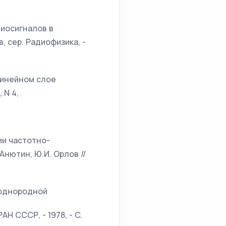
диосигналов в
, сер. Радиофизика, -
линейном слое
 N 4,
ии частотно-
нютин, Ю.И. Орлов //
еоднородной
Н СССР, - 1978, - C.