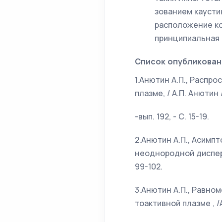
зованием каусти
расположение ко
принципиальная 
Список опубликован
1.Анютин А.П., Распр
плазме, / А.П. Анютин
-вып. 192, - С. 15-19.
2.Анютин А.П., Асимп
неоднородной дисперги
99-102.
3.Анютин А.П., Равно
тоактивной плазме , /А