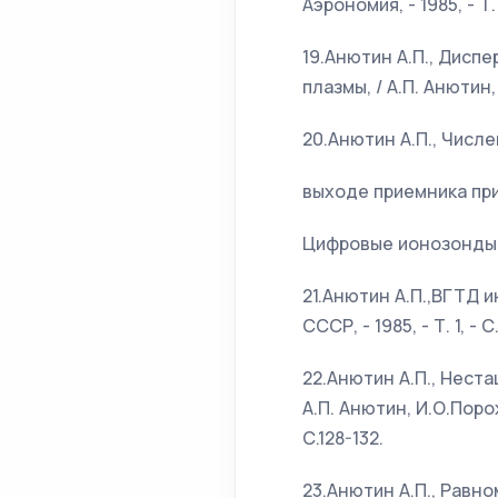
Аэрономия, - 1985, - Т. 
19.Анютин А.П., Дисп
плазмы, / А.П. Анютин, 
20.Анютин А.П., Числ
выходе приемника при
Цифровые ионозонды и 
21.Анютин А.П.,ВГТД и
СССР, - 1985, - Т. 1, - С
22.Анютин А.П., Нест
А.П. Анютин, И.О.Поро
С.128-132.
23.Анютин А.П., Рав