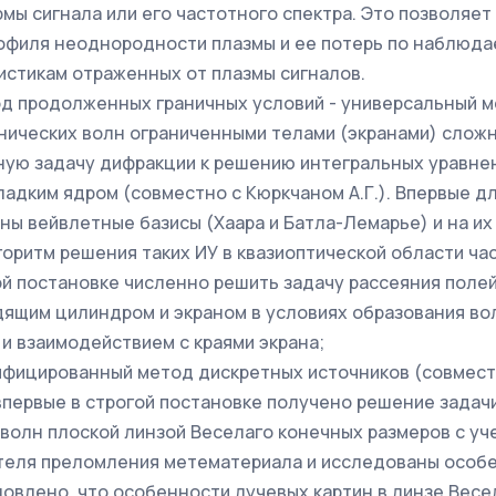
мы сигнала или его частотного спектра. Это позволяет
офиля неоднородности плазмы и ее потерь по наблюд
истикам отраженных от плазмы сигналов.
 продолженных граничных условий - универсальный м
нических волн ограниченными телами (экранами) сложно
ую задачу дифракции к решению интегральных уравне
ладким ядром (совместно с Кюркчаном А.Г.). Впервые дл
ны вейвлетные базисы (Хаара и Батла-Лемарье) и на их
оритм решения таких ИУ в квазиоптической области ча
ой постановке численно решить задачу рассеяния по­ле
ящим цилиндром и экраном в условиях образования во
 и взаимодействием с краями экрана;
фицированный метод дискретных источников (совместн
 впервые в строгой постановке получено решение задач
волн плоской линзой Веселаго конечных размеров с уч
теля преломления метематериала и исследованы особ
новлено, что особенности лучевых картин в линзе Весе