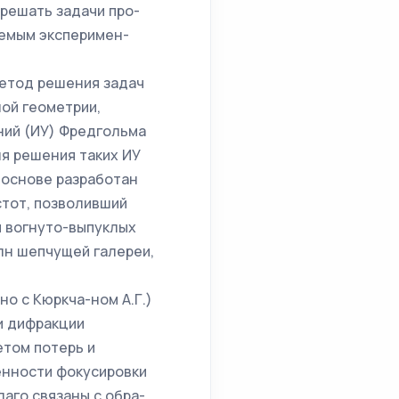
 решать задачи про­
аемым эксперимен­
етод реше­ния задач
й гео­метрии,
ний (ИУ) Фредгольма
я ре­шения таких ИУ
 основе разработан
стот, позволивший
й вогнуто-выпуклых
лн шепчущей галереи,
о с Кюркча-ном А.Г.)
и дифрак­ции
етом потерь и
енности фокусировки
лаго связаны с обра­