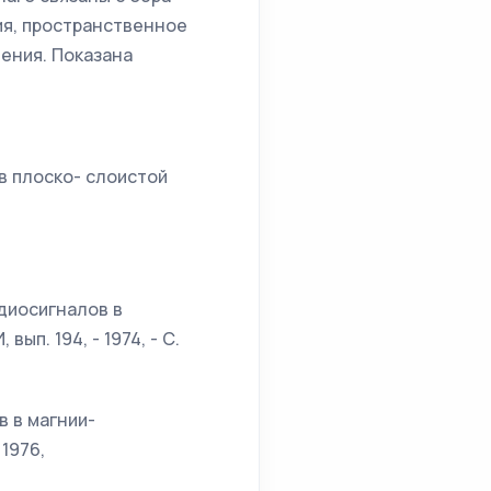
я, пространствен­ное
ения. Показана
в плоско- слоистой
диосигналов в
ып. 194, - 1974, - С.
в в магнии-
 1976,