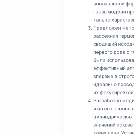
воначальной фор
гноза модели пр
тально характер
Предложен метод
рассеяния гармо
сводящий исходн
первого рода с г
были использова
эффективный алг
впервые в строг
идеально провод
их фокусировкой
Разработан моди
и на его основе
цилиндрических 
значений показа
таких линз. Уста