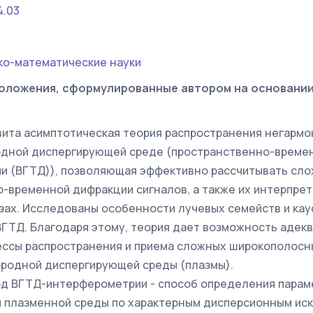
4.03
ко-математические науки
оложения, сформулированные автором на основани
вита асимптотическая теория распространения негармон
дной диспергирующей среде (пространственно-времен
и (ВГТД)), позволяющая эффективно рассчитывать сл
-временной дифракции сигналов, а также их интерпрет
зах. Исследованы особенности лучевых семейств и кау
ВГТД. Благодаря этому, теория дает возможность адекв
ссы распространения и приема сложных широкополосны
родной диспергирующей среды (плазмы).
д ВГТД-интерферометрии - способ определения параме
 плазменной среды по характерным дисперсионным иск