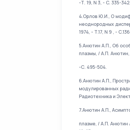
-Т. 19, N 3, - C. 335-342
4.Орлов Ю.И., О моди
неоднородных дисперги
1974, - Т.17, N 9 , - С.1
5.Анютин А.П., Об о
плазмы, / А.П. Анютин, 
-С. 495-504.
6.Анютин А.П., Прос
модулированных радио
Радиотехника и Электрон
7.Анютин А.П., Асимп
плазме, / А.П. Анютин