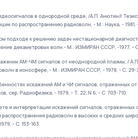
видеосигналов в однородной среде, /А.П. Анютин// Тез
 по распространению радиоволн, - М.: Наука, - 1981, - Т.
ном подходе к решению задач нестационарной диагности
ение декаметровых волн.- М.: ИЗМИРАН СССР, -1977, - C
тражении АМ-ЧМ сигналов от неоднородной плазмы, / А.П.
олн в ионоcфере, - М.: ИЗМИРАН СССР, - 1978, - С. 29-
собенностях искажений AM и ЧИ сигналов, отраженных от
ов, сер. Радиофизика, - 1979, - Т. 22, N 6, - C. 703-710.
счете и интерпретации искажений сигналов, отраженных
ы распространения радиоволн в высоких и средних широ-т
79, - C. 153-163.