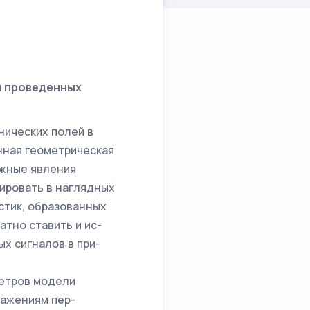
и проведенных
ических по­лей в
ная геометриче­ская
ожные явления
ировать в наглядных
стик, образованных
атно ставить и ис­
х сигналов в при­
тров моде­ли
ажениям пер­