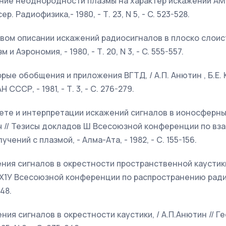
ияние неоднородности плазмы на характер искажений АМ-
ер. Радиофизика,- 1980, - Т. 23, N 5, - C. 523-528.
евом описании искажений радиосигналов в плоско слоист
и Аэрономия, - 1980, - Т. 20, N 3, - C. 555-557.
орые обобщения и приложения BГTД, / А.П. Анютин , Б.Е. 
 СССР, - 1981, - Т. 3, - С. 276-279.
счете и интерпретации искажений сигналов в ионосферных
ич // Тезисы докладов Ш Всесоюзной конференции по в
ений с плазмой, - Алма-Ата, - 1982, - С. 155-156.
ения сигналов в окрестности пространственной каустики, 
 Х1У Всесоюзной конференции по распространению радио
248.
ения сигналов в окрестности каустики, / А.П.Анютин // Г