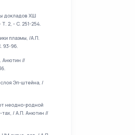
исы докладов ХШ
 2, - C. 251-254.
ки плазмы, /А.П.
. 93-96.
 Анютин //
36.
 слоя Эп-штейна, /
 от неодно-родной
ах, / А.П. Анютин //