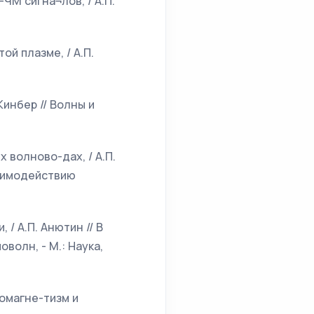
ЧМ сигна¬лов, / А.П.
ой плазме, / А.П.
Кинбер // Волны и
 волново-дах, / А.П.
заимодействию
/ А.П. Анютин // В
волн, - М.: Наука,
еомагне-тизм и