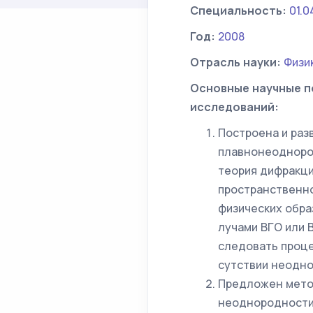
Специальность:
01.0
Год:
2008
Отрасль науки:
Физи
Основные научные п
исследований:
Построена и раз
плавнонеодноро
теория дифракци
пространственно
физических обра
лучами ВГО или 
следовать проце
сутствии неодно
Предложен мето
неоднородности