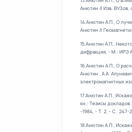
13.Анютин А.П., О вл
Анютин // Изв. ВУЗов, с
14.Анютин А.П., О луч
Анютин // Геомагнетизм 
15.Анютин А.П., Некот
дифракция, - М.: ИРЭ АН
16.Анютин А.П., О ра
Анютин , А.А. Апунев
электромагнитных излуч
17.Анютин А.П., Искаж
кн.: Тезисы докладов
-1984, - Т. 2, - С . 247-
18.Анютин А.П., Искаж