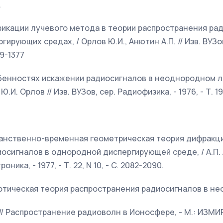
.
фикации лучевого метода в теории распространения ра
рующих средах, / Орлов Ю.И., Анютин А.П. // Изв. ВУЗов
369-1377
собенностях искажении радиосигналов в неоднородном 
Ю.И. Орлов // Изв. ВУЗов, сер. Радиофизика, - 1976, - Т. 19,
транственно-временная геометрическая теория дифракц
сигналов в однородной диспергирующей среде, / А.П. А
ика, - 1977, - Т. 22, N 10, - C. 2082-2090.
тотическая теория распространения радиосигналов в н
 // Распространение радиоволн в Ионосфере, - М.: ИЗМИРА