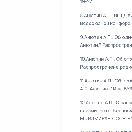
19-27.
8.Анютин А.П., ВГТД 
Всесоюзной конференции
9.Анютин А.П., Об од
Анютин// Распростран
10.Анютин А.П., Об о
Распространеие радиов
11.Анютин А.П., Об о
А.П. Анютин // Изв. ВУЗ
12.Анютин А.П., О ра
плазмы, В кн.: Вопрос
М.: ИЗМИРАН СССР, - 19