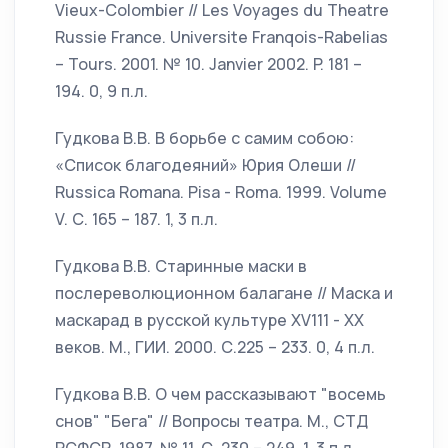
Vieux-Colombier // Les Voyages du Theatre
Russie France. Universite Franqois-Rabelias
– Tours. 2001. № 10. Janvier 2002. P. 181 –
194. 0, 9 п.л.
Гудкова В.В. В борьбе с самим собою:
«Список благодеяний» Юрия Олеши //
Russica Romana. Pisa - Roma. 1999. Volume
V. С. 165 – 187. 1, 3 п.л.
Гудкова В.В. Старинные маски в
послереволюционном балагане // Маска и
маскарад в русской культуре XV111 - XX
веков. М., ГИИ. 2000. С.225 – 233. 0, 4 п.л.
Гудкова В.В. О чем рассказывают "восемь
снов" "Бега" // Вопросы театра. М., СТД