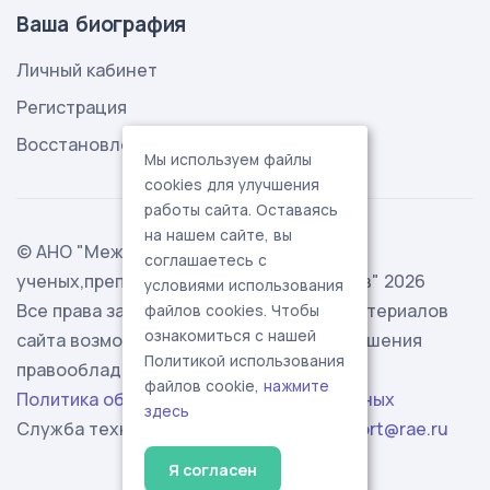
Ваша биография
Личный кабинет
Регистрация
Восстановление пароля
Мы используем файлы
cookies для улучшения
работы сайта. Оставаясь
на нашем сайте, вы
© АНО "Международная ассоциация
соглашаетесь с
ученых,преподавателей и специалистов" 2026
условиями использования
Все права защищены. Использование материалов
файлов cookies. Чтобы
ознакомиться с нашей
сайта возможно исключительно с разрешения
Политикой использования
правообладателя.
файлов cookie,
нажмите
Политика обработки персональных данных
здесь
Служба технической поддержки -
support@rae.ru
Я согласен