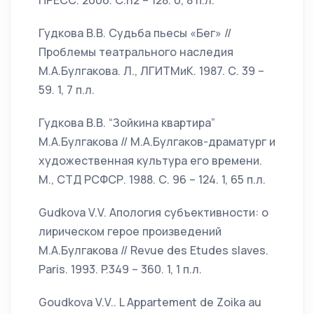
ПРЕСС. 2006. С.112 – 128. 0, 8 п.л.
Гудкова В.В. Судьба пьесы «Бег» //
Проблемы театрального наследия
М.А.Булгакова. Л., ЛГИТМиК. 1987. С. 39 –
59. 1, 7 п.л.
Гудкова В.В. “Зойкина квартира”
М.А.Булгакова // М.А.Булгаков-драматург и
художественная культура его времени.
М., СТД РСФСР. 1988. С. 96 – 124. 1, 65 п.л.
Gudkova V.V. Апология субъективности: о
лирическом герое произведений
М.А.Булгакова // Revue des Etudes slaves.
Paris. 1993. P.349 – 360. 1, 1 п.л.
Goudkova V.V.. L Appartement de Zoika au