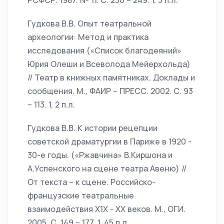
РСФСР. 1987. № 11. С. 230 – 249. 1, 3 п.л.
Гудкова В.В. Опыт театральной
археологии: Метод и практика
исследования («Список благодеяний»
Юрия Олеши и Всеволода Мейерхольда)
// Театр в книжных памятниках. Доклады и
сообщения. М., ФАИР – ПРЕСС. 2002. С. 93
– 113. 1, 2 п.л.
Гудкова В.В. К истории рецепции
советской драматургии в Париже в 1920 -
30-е годы. («Ржавчина» В.Киршона и
А.Успенского на сцене театра Авеню) //
От текста – к сцене. Российско-
французские театральные
взаимодействия X1X - XX веков. М., ОГИ.
2005. С. 149 – 177. 1, 45 п.л.