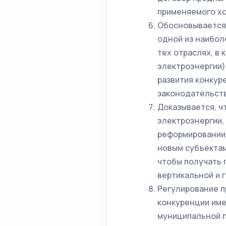
применяемого х
Обосновывается 
одной из наибол
тех отраслях, в
электроэнергии)
развития конкур
законодательств
Доказывается, ч
электроэнергии,
реформировании
новым субъектам
чтобы получать 
вертикальной и 
Регулирование п
конкуренции име
муниципальной п