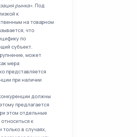
зация рынка»
. Под
изкой к
ственным на товарном
зывается, что
ецифику по
щий субъект.
крупнение, может
как мера
ко представляется
нции при наличии
о конкуренции должны
оэтому предлагается
При этом отдельные
 относиться к
 только в случаях,