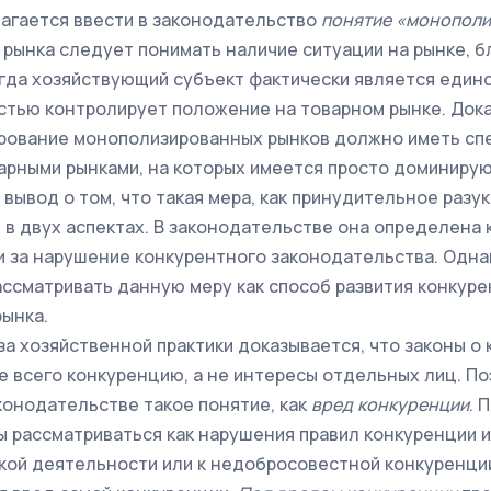
агается ввести в законодательство
понятие «монополи
рынка следует понимать наличие ситуации на рынке, бл
гда хозяйствующий субъект фактически является един
стью контролирует положение на товарном рынке. Дока
рование монополизированных рынков должно иметь сп
арными рынками, на которых имеется просто доминирую
вывод о том, что такая мера, как принудительное разу
 в двух аспектах. В законодательстве она определена 
 за нарушение конкурентного законодательства. Одна
ссматривать данную меру как способ развития конкуре
ынка.
за хозяйственной практики доказывается, что законы 
 всего конкуренцию, а не интересы отдельных лиц. П
конодательстве такое понятие, как
вред конкуренции
. 
 рассматриваться как нарушения правил конкуренции и
ой деятельности или к недобросовестной конкуренции