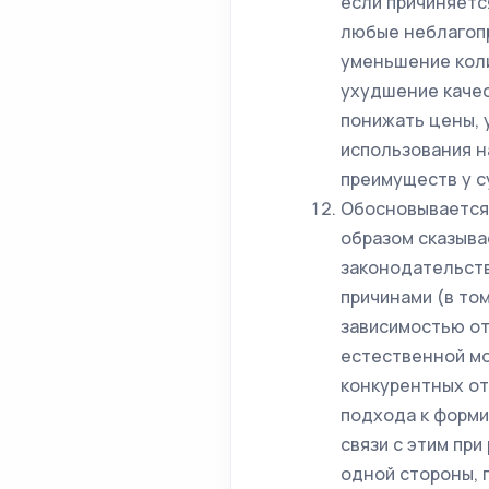
если причиняетс
любые неблагопр
уменьшение коли
ухудшение качес
понижать цены, 
использования н
преимуществ у с
Обосновывается 
образом сказыва
законодательств
причинами (в то
зависимостью от
естественной м
конкурентных от
подхода к форми
связи с этим при
одной стороны, 