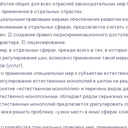
работке общих для всех отраслей законодательных мер
 применения в отдельных отраслях.
циальными правовыми мерами обеспечения развития к
еняемыми в отдельных сферах, предлагается считать 
ен, 2) создание правил недискриминационного доступа
рактера; 3) лицензирование.
ер, в отдельных сферах, прежде всего в тех, в которы
 регулирование цен, возможно применение такой меры,
в (услуг).
то применение специальных мер к субъектам естестве
егулирование естественных монополий в целом не р
онятие «естественная монополия» и перечень видов д
тественно-монопольным, обладает рядом серьезных н
стественных монополий предлагается урегулировать 
 также решить проблему
«узких мест»
в иных сферах хоз
то разработка специальных правовых мер, применяемых