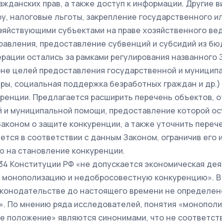
ажданских прав, а также доступ к информации. Другие 
ру, налоговые льготы, закрепление государственного 
зяйствующими субъектами на праве хозяйственного ве
равления, предоставление субвенций и субсидий из б
рации остались за рамками регулирования названного З
оне целей предоставления государственной и муницип
уры, социальная поддержка безработных граждан и др.
уренции. Предлагается расширить перечень объектов, 
 и муниципальной помощи, предоставление которой о
Законом о защите конкуренции, а также уточнить перече
ется в соответствии с данным Законом, ограничив его
 на становление конкуренции.
. 34 Конституции РФ «не допускается экономическая де
 монополизацию и недобросовестную конкуренцию». В
аконодательстве до настоящего времени не определен
. По мнению ряда исследователей, понятия «монополи
 положение» являются синонимами, что не соответст