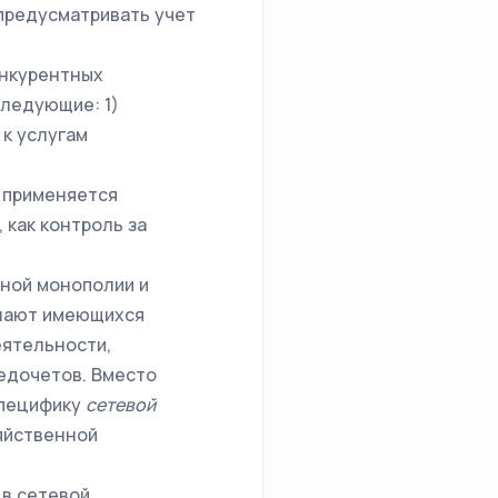
 предусматривать учет
онкурентных
следующие: 1)
 к услугам
х применяется
 как контроль за
нной монополии и
ешают имеющихся
еятельности,
едочетов. Вместо
специфику
сетевой
яйственной
 в сетевой