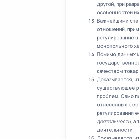
другой, при раз
особенностей их
Важнейшими спе
отношений, прим
регулирование ц
монопольного ха
Помимо данных м
государственное
качеством товаро
Доказывается, ч
существующее р
проблем. Само п
отнесенных к ес
регулирования е
деятельности
, а
деятельности.
Доказывается, ч