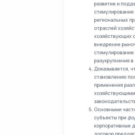
развитие и подд
стимулирования 
региональных п
отраслей хозяйс
хозяйствующих с
внедрение рыно
стимулирование 
разукрупнения в
Доказывается, ч
становлению пол
применения раз
хозяйствующими 
законодательст
Основными частн
субъекты при
фо
корпоративные д
договор предлаг