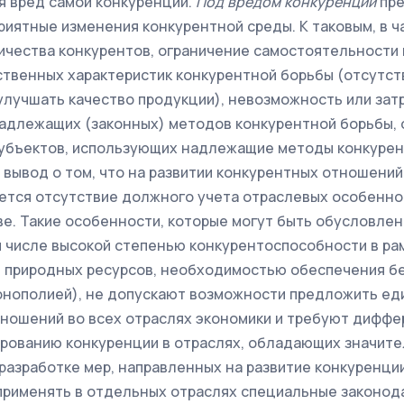
я вред самой конкуренции.
Под вредом конкуренции
пре
иятные изменения конкурентной среды. К таковым, в ч
чества конкурентов, ограничение самостоятельности 
твенных характеристик конкурентной борьбы (отсутс
улучшать качество продукции), невозможность или за
адлежащих (законных) методов конкурентной борьбы, 
убъектов, использующих надлежащие методы конкурен
вывод о том, что на развитии конкурентных отношени
ется отсутствие должного учета отраслевых особенно
е. Такие особенности, которые могут быть обусловле
м числе высокой степенью конкурентоспособности в рам
 природных ресурсов, необходимостью обеспечения бе
онополией), не допускают возможности предложить ед
ношений во всех отраслях экономики и требуют дифф
рованию конкуренции в отраслях, обладающих значите
 разработке мер, направленных на развитие конкуренции
применять в отдельных отраслях специальные законода