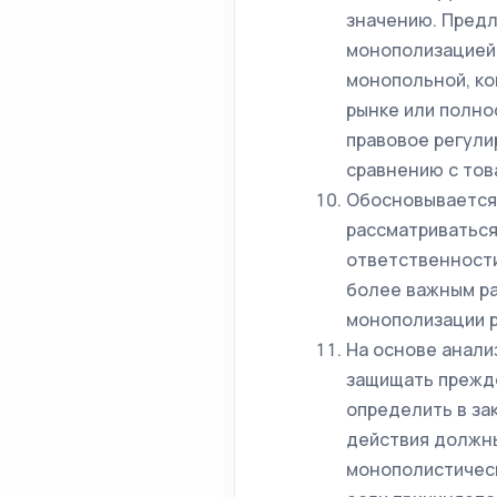
значению. Предл
монополизацией 
монопольной, ко
рынке или полно
правовое регули
сравнению с тов
Обосновывается 
рассматриваться
ответственности
более важным ра
монополизации р
На основе анали
защищать прежде
определить в за
действия должны
монополистическ