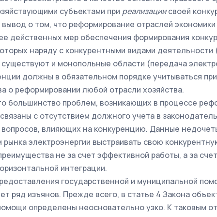
озяйствующими субъектами при
реализации
своей конку
вывод о том, что реформирование отраслей экономики
ее действенных мер обеспечения формирования конку
 которых наряду с конкурентными видами деятельности 
 существуют и монопольные области (передача электр
енции должны в обязательном порядке учитываться при
а о реформировании любой отрасли хозяйства.
то большинство проблем, возникающих в процессе реф
 связаны с отсутствием должного учета в законодатель
 вопросов, влияющих на конкуренцию. Данные недочет
 рынка электроэнергии выстраивать свою конкурентную
преимущества не за счет эффективной работы, а за сче
горизонтальной интеграции.
редоставления государственной и муниципальной помо
ет ряд изъянов. Прежде всего, в статье 4 Закона объе
омощи определены неосновательно узко. К таковым о