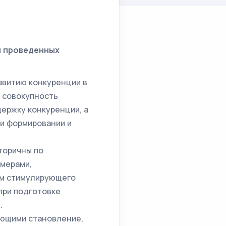
и проведенных
звитию конкуренции в
 совокупность
ержку конкуренции, а
и формировании и
торичны по
 мерами,
ам стимулирующего
при подготовке
.
ающими становление,