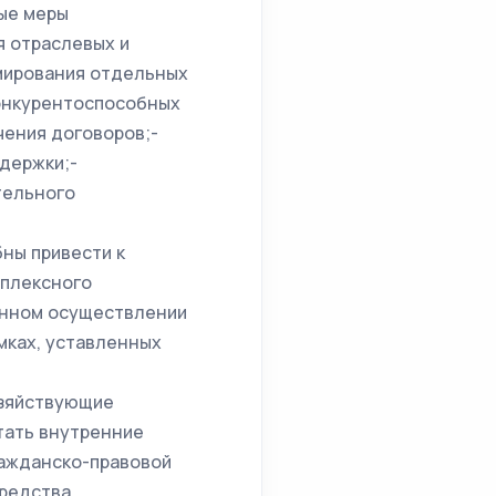
ные меры
я отраслевых и
мирования отдельных
конкурентоспособных
чения договоров;-
держки;-
тельного
ны привести к
мплексного
енном осуществлении
мках, уставленных
озяйствующие
тать внутренние
ражданско-правовой
редства,