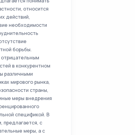
длагается понимать
астности, относится
их действий,
твие необходимости
труднительность
отсутствие
тной борьбы.
й отрицательным
стей в конкурентном
ны различными
ках мирового рынка,
зопасности страны,
иные меры внедрения
еренцированного
льной спецификой. В
, предлагается, с
тельные меры, а с