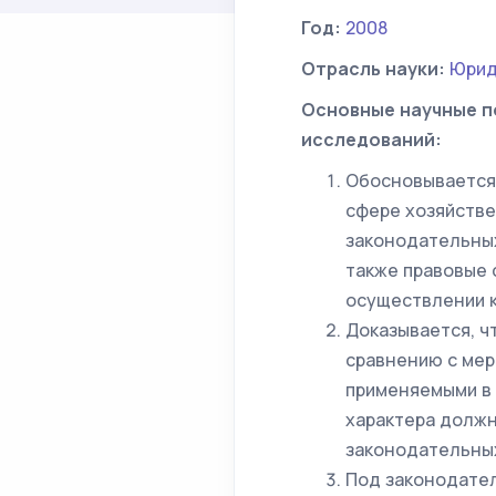
Год:
2008
Отрасль науки:
Юрид
Основные научные п
исследований:
Обосновывается 
сфере хозяйстве
законодательных
также правовые 
осуществлении к
Доказывается, ч
сравнению с мер
применяемыми в 
характера должн
законодательных
Под законодате