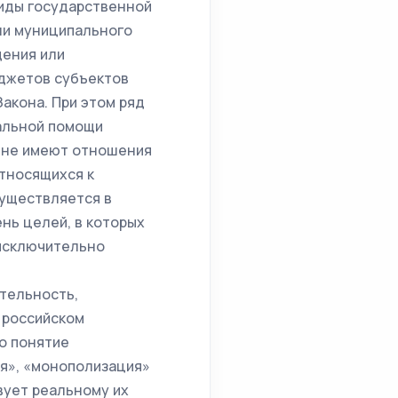
виды государственной
или муниципального
дения или
юджетов субъектов
акона. При этом ряд
альной помощи
) не имеют отношения
относящихся к
существляется в
нь целей, в которых
 исключительно
ятельность,
 российском
о понятие
я», «монополизация»
вует реальному их