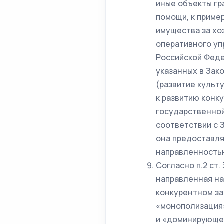
иные объекты гр
помощи, к приме
имущества за хо
оперативного уп
Российской Феде
указанных в Зак
(развитие культ
к развитию конк
государственной
соответствии с 
она предоставля
направленностью
Согласно п.2 ст
направленная на
конкурентном з
«монополизация»
и «доминирующее