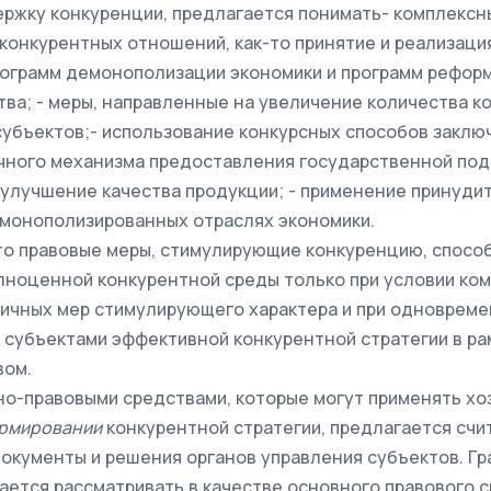
ержку конкуренции, предлагается понимать- комплекс
конкурентных отношений, как-то принятие и реализаци
рограмм демонополизации экономики и программ рефор
тва; - меры, направленные на увеличение количества 
убъектов;- использование конкурсных способов заклю
чного механизма предоставления государственной под
улучшение качества продукции; - применение принуди
 монополизированных отраслях экономики.
то правовые меры, стимулирующие конкуренцию, способ
ноценной конкурентной среды только при условии ко
личных мер стимулирующего характера и при одноврем
субъектами эффективной конкурентной стратегии в ра
вом.
о-правовыми средствами, которые могут применять х
рмировании
конкурентной стратегии, предлагается счи
окументы и решения органов управления субъектов. Г
ается рассматривать в качестве основного правового с