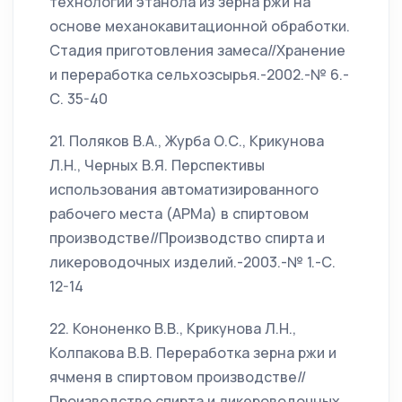
технологии этанола из зерна ржи на
основе механокавитационной обработки.
Стадия приготовления замеса//Хранение
и переработка сельхозсырья.-2002.-№ 6.-
С. 35-40
21. Поляков В.А., Журба О.С., Крикунова
Л.Н., Черных В.Я. Перспективы
использования автоматизированного
рабочего места (АРМа) в спиртовом
производстве//Производство спирта и
ликероводочных изделий.-2003.-№ 1.-С.
12-14
22. Кононенко В.В., Крикунова Л.Н.,
Колпакова В.В. Переработка зерна ржи и
ячменя в спиртовом производстве//
Производство спирта и ликероводочных