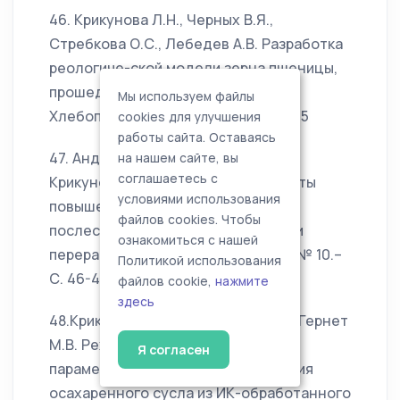
46. Крикунова Л.Н., Черных В.Я.,
Стребкова О.С., Лебедев А.В. Разработка
реологиче-ской модели зерна пшеницы,
прошедшего ИК-обработку//
Мы используем файлы
Хлебопродукты.-2007.-№ 8.-С. 54-55
cookies для улучшения
работы сайта. Оставаясь
47. Андриенко Т.В., Поляков В.А.,
на нашем сайте, вы
соглашаетесь с
Крикунова Л.Н. Сухие кормопродукты
условиями использования
повышенного качества из ржаной
файлов cookies. Чтобы
послеспиртовой барды//Хранение и
ознакомиться с нашей
переработка сельхозсырья.-2007.-№ 10.–
Политикой использования
С. 46-49
файлов cookie,
нажмите
здесь
48.Крикунова Л.Н., Стребкова О.С., Гернет
М.В. Режимы и технологические
Я согласен
параметры получения и сбраживания
осахаренного сусла из ИК-обработанного