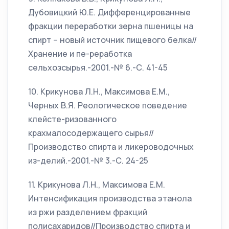
Дубовицкий Ю.Е. Дифференцированные
фракции переработки зерна пшеницы на
спирт – новый источник пищевого белка//
Хранение и пе-реработка
сельхозсырья.-2001.-№ 6.-С. 41-45
10. Крикунова Л.Н., Максимова Е.М.,
Черных В.Я. Реологическое поведение
клейсте-ризованного
крахмалосодержащего сырья//
Производство спирта и ликероводочных
из-делий.-2001.-№ 3.-С. 24-25
11. Крикунова Л.Н., Максимова Е.М.
Интенсификация производства этанола
из ржи разделением фракций
полисахаридов//Производство спирта и