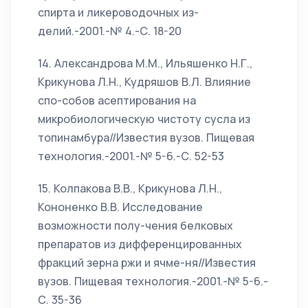
спирта и ликероводочных из-
делий.-2001.-№ 4.-С. 18-20
14. Александрова М.М., Ильяшенко Н.Г.,
Крикунова Л.Н., Кудряшов В.Л. Влияние
спо-собов асептирования на
микробиологическую чистоту сусла из
топинамбура//Известия вузов. Пищевая
технология.-2001.-№ 5-6.-С. 52-53
15. Колпакова В.В., Крикунова Л.Н.,
Кононенко В.В. Исследование
возможности полу-чения белковых
препаратов из дифференцированных
фракций зерна ржи и ячме-ня//Известия
вузов. Пищевая технология.-2001.-№ 5-6.-
С. 35-36