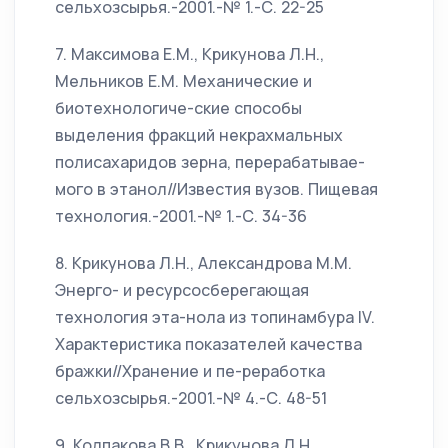
сельхозсырья.-2001.-№ 1.-С. 22-25
7. Максимова Е.М., Крикунова Л.Н.,
Мельников Е.М. Механические и
биотехнологиче-ские способы
выделения фракций некрахмальных
полисахаридов зерна, перерабатывае-
мого в этанол//Известия вузов. Пищевая
технология.-2001.-№ 1.-С. 34-36
8. Крикунова Л.Н., Александрова М.М.
Энерго- и ресурсосберегающая
технология эта-нола из топинамбура IV.
Характеристика показателей качества
бражки//Хранение и пе-реработка
сельхозсырья.-2001.-№ 4.-С. 48-51
9. Колпакова В.В., Крикунова Л.Н.,