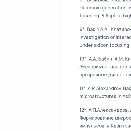
Harmonic generation by
focusing. // Appl. of h
9*. Babin A.A., Khazano
investigation of intera
under axicon focusing. 
10*. А.А. Бабин, А.М. 
Экспериментальное в
прозрачные диэлектрик
11*. A.P. Alexandrov, Bab
microstructures in As2S
12*. А.П.Александров, 
Формирование микрос
импульсов. // Квантова