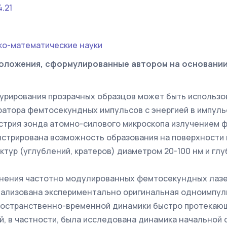
4.21
ко-математические науки
оложения, сформулированные автором на основани
урирования прозрачных образцов может быть использо
атора фемтосекундных импульсов с энергией в импул
стрия зонда атомно-силового микроскопа излучением
стрирована возможность образования на поверхности
ктур (углублений, кратеров) диаметром 20-100 нм и глу
енения частотно модулированных фемтосекундных лаз
еализована экспериментально оригинальная одноимпул
остранственно-временной динамики быстро протекающ
, в частности, была исследована динамика начальной