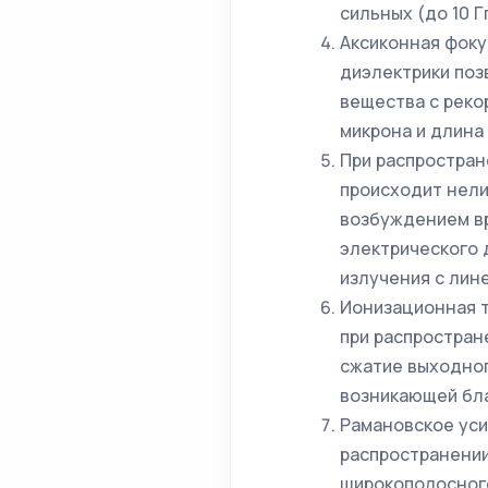
сильных (до 10 Г
Аксиконная фоку
диэлектрики поз
вещества с реко
микрона и длина
При распростран
происходит нели
возбуждением вр
электрического 
излучения с лин
Ионизационная 
при распростран
сжатие выходног
возникающей бла
Рамановское ус
распространени
широкополосного