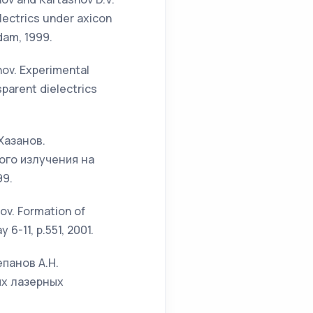
lectrics under axicon
sdam, 1999.
anov. Experimental
sparent dielectrics
 Хазанов.
го излучения на
99.
anov. Formation of
6-11, p.551, 2001.
епанов А.Н.
х лазерных