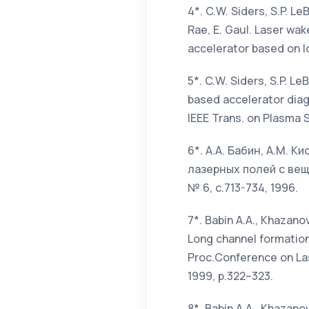
4*. C.W. Siders, S.P. Le
Rae, E. Gaul. Laser wak
accelerator based on lon
5*. C.W. Siders, S.P. Le
based accelerator diag
IEEE Trans. on Plasma Sc
6*. А.А. Бабин, А.М. 
лазерных полей с веще
№ 6, с.713-734, 1996.
7*. Babin A.A., Khazano
Long channel formation
Proc.Conference on Las
1999, p.322–323.
8*. Babin A.A., Khazano