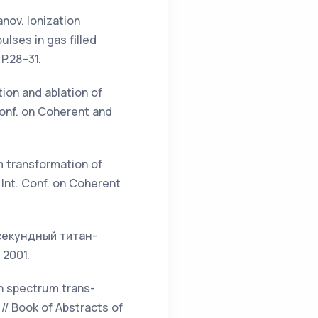
anov. Ionization
lses in gas filled
P.28–31.
tion and ablation of
 Conf. on Coherent and
um transformation of
I Int. Conf. on Coherent
осекундный титан-
 2001.
ion spectrum trans-
 // Book of Abstracts of