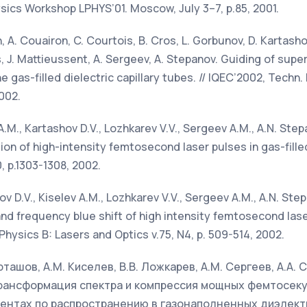
ysics Workshop LPHYS’01. Moscow, July 3–7, p.85, 2001.
n, A. Couairon, C. Courtois, B. Cros, L. Gorbunov, D. Kartashov
s, J. Mattieussent, A. Sergeev, A. Stepanov. Guiding of su
e gas-filled dielectric capillary tubes. // IQEC’2002, Techn
002.
 A.M., Kartashov D.V., Lozhkarev V.V., Sergeev A.M., A.N. Step
n of high-intensity femtosecond laser pulses in gas-filled 
0, p.1303-1308, 2002.
ov D.V., Kiselev A.M., Lozhkarev V.V., Sergeev A.M., A.N. Ste
d frequency blue shift of high intensity femtosecond laser
. Physics B: Lasers and Optics v.75, N4, p. 509-514, 2002.
Карташов, А.М. Киселев, В.В. Ложкарев, А.М. Сергеев, А.А
трансформация спектра и компрессия мощных фемтосек
ментах по распространению в газонаполненных диэлект