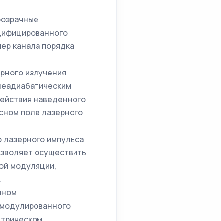
розрачные
одифицированного
ер канала порядка
рного излучения
 неадиабатическим
действия наведенного
сном поле лазерного
 лазерного импульса
озволяет осуществить
вой модуляции,
.
чном
-модулированного
ктрическом