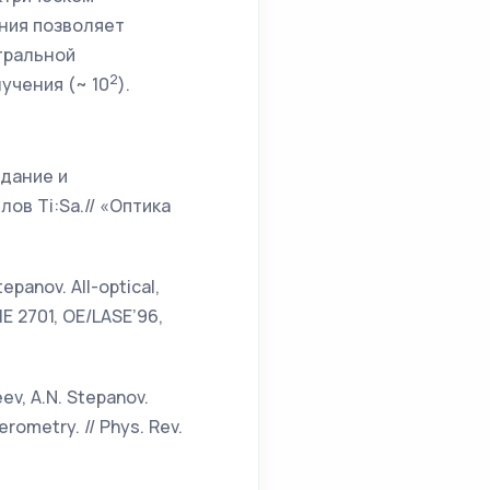
ения позволяет
тральной
2
лучения (~ 10
).
здание и
в Ti:Sa.// «Оптика
tepanov. All-optical,
IE 2701, OE/LASE’96,
eev, A.N. Stepanov.
rometry. // Phys. Rev.