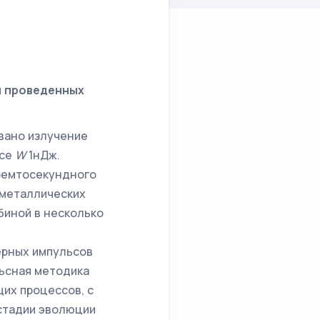
и проведенных
вано излучение
ьсе
W
1нДж.
 фемтосекундного
 металлических
биной в несколько
ерных импульсов
ьсная методика
их процессов, с
 стадии эволюции