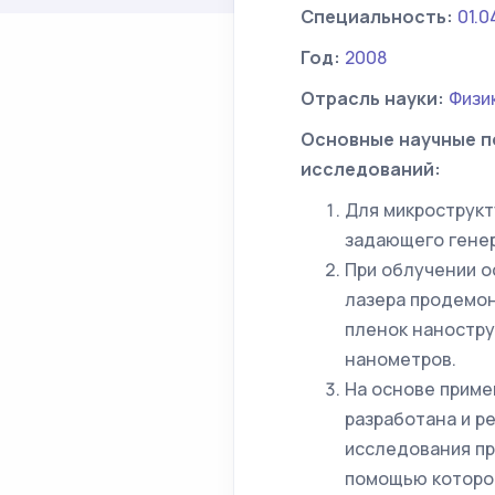
Специальность:
01.0
Год:
2008
Отрасль науки:
Физи
Основные научные п
исследований:
Для микрострукт
задающего генер
При облучении о
лазера продемон
пленок наностру
нанометров.
На основе прим
разработана и р
исследования пр
помощью которой