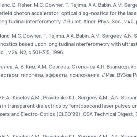
Blanc, D. Fisher, M.C. Downer, T. Tajima, A.A. Babin, A.M. Serg
efield photon accelerator: optical diag--nostics for the lase
gitudinal interferometry. // Bullet. Amer. Phys. Soc., v.40, 
Blanc, M.C. Downer, T. Tajima, A.A. Babin, A.M. Sergeev, A.N.
nostics based upon longitudinal nterferometry with ultrasho
i., v.24, N2, p.301-315, 1996.
Киселев, А. В. Ким, А.М. Сергеев, Степанов А.Н. Взаимоде
ством: гипотезы, эффекты, приложения. // Изв. ВУЗов Р
v E.A., Kiselev A.M., Pravdenko K.I., Sergeev A.M., A.N. Step
 in transparent dielectrics by femtosecond laser pulses un
ers and Electro-Optics (CLEO’99), OSA Technical Digest, B
v E.A., Kiselev A.M., Pravdenko K.I., Sergeev A.M., A.N. Step