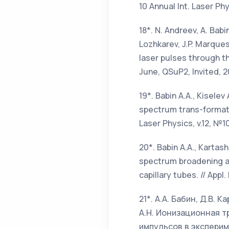
10 Annual Int. Laser Ph
18*. N. Andreev, A. Babi
Lozhkarev, J.P. Marque
laser pulses through th
June, QSuP2, Invited, 2
19*. Babin A.A., Kiselev
spectrum trans-formatio
Laser Physics, v.12, №1
20*. Babin A.A., Kartash
spectrum broadening an
capillary tubes. // Appl
21*. А.А. Бабин, Д.В. 
А.Н. Ионизационная 
импульсов в экспери