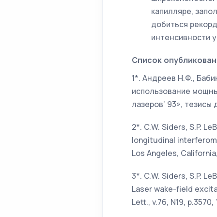
капилляре, запо
добиться рекорд
интенсивности у
Список опубликован
1*. Андреев Н.Ф., Баб
использование мощных
лазеров’ 93», тезисы д
2*. C.W. Siders, S.P. Le
longitudinal interfero
Los Angeles, California
3*. C.W. Siders, S.P. Le
Laser wake-field excit
Lett., v.76, N19, p.3570,