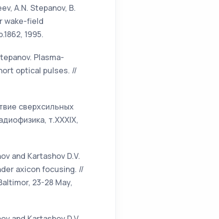
eev, A.N. Stepanov, B.
r wake-field
p.1862, 1995.
 Stepanov. Plasma-
rt optical pulses. //
йствие сверхсильных
адиофизика, т.XXXIX,
anov and Kartashov D.V.
der axicon focusing. //
altimor, 23-28 May,
anov and Kartashov D.V.