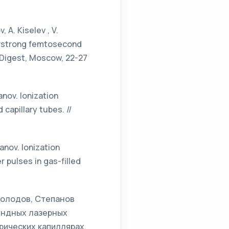
, A. Kiselev , V.
perstrong femtosecond
. Digest, Moscow, 22-27
anov. Ionization
capillary tubes. //
panov. Ionization
 pulses in gas-filled
. Солодов, Степанов
ундных лазерных
рических капиллярах.