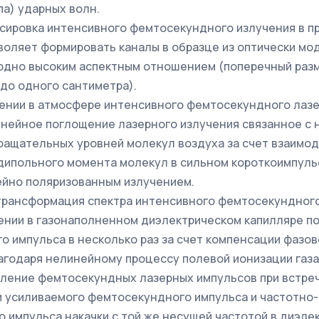
па) ударных волн.
сировка интенсивного фемтосекундного излучения в п
воляет формировать каналы в образце из оптически м
рдно высоким аспектным отношением (поперечный разм
 до одного сантиметра).
ении в атмосфере интенсивного фемтосекундного лазе
нейное поглощение лазерного излучения связанное с
ащательных уровней молекул воздуха за счет взаимо
дипольного момента молекул в сильном короткоимпуль
ейно поляризованным излучением.
трансформация спектра интенсивного фемтосекундного
ении в газонаполненном диэлектрическом капилляре п
о импульса в несколько раз за счет компенсации фазо
годаря нелинейному процессу полевой ионизации газа
иление фемтосекундных лазерных импульсов при встре
и усиливаемого фемтосекундного импульса и частотно
 импульса накачки с той же несущей частотой в диэле