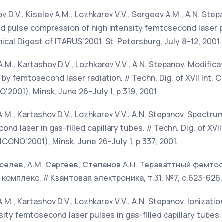
ov D.V., Kiselev A.M., Lozhkarev V.V., Sergeev A.M., A.N. Step
nd pulse compression of high intensity femtosecond laser pu
nical Digest of ITARUS’2001. St. Petersburg, July 8–12, 2001. 
 A.M., Kartashov D.V., Lozhkarev V.V., A.N. Stepanov. Modifica
 by femtosecond laser radiation. // Techn. Dig. of XVII Int.
’2001), Minsk, June 26–July 1, p.319, 2001.
v A.M., Kartashov D.V., Lozhkarev V.V., A.N. Stepanov. Spectr
nd laser in gas-filled capillary tubes. // Techn. Dig. of XVI
ICONO’2001), Minsk, June 26–July 1, p.337, 2001.
 Киселев, А.М. Сергеев, Степанов А.Н. Тераваттный фемт
омплекс. // Квантовая электроника, т.31, №7, с.623-626,
 A.M., Kartashov D.V., Lozhkarev V.V., A.N. Stepanov. Ionizat
sity femtosecond laser pulses in gas-filled capillary tubes.