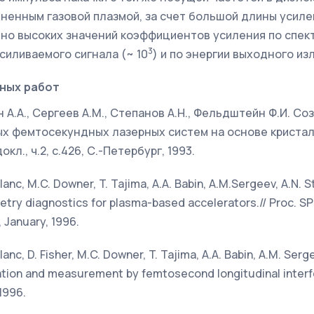
лненным газовой плазмой, за счет большой длины усил
но высоких значений коэффициентов усиления по спек
3
силиваемого сигнала (~ 10
) и по энергии выходного из
ных работ
ин А.А., Сергеев А.М., Степанов А.Н., Фельдштейн Ф.И. Со
 фемтосекундных лазерных систем на основе кристалло
окл., ч.2, с.426, С.-Петербург, 1993.
Blanc, M.C. Downer, T. Tajima, A.A. Babin, A.M.Sergeev, A.N. S
metry diagnostics for plasma-based accelerators.// Proc. SP
, January, 1996.
Blanc, D. Fisher, M.C. Downer, T. Tajima, A.A. Babin, A.M. Serg
ation and measurement by femtosecond longitudinal interfe
 1996.