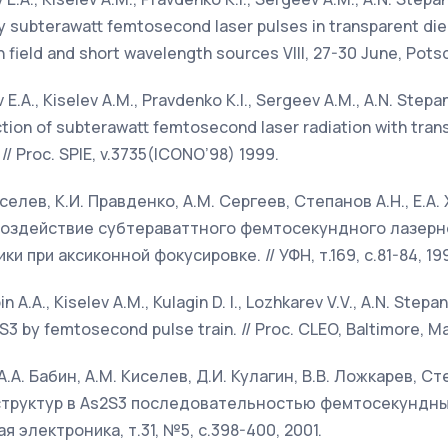
 subterawatt femtosecond laser pulses in transparent die
igh field and short wavelength sources VIII, 27-30 June, Pot
v E.A., Kiselev A.M., Pravdenko K.I., Sergeev A.M., A.N. Step
ction of subterawatt femtosecond laser radiation with tran
// Proc. SPIE, v.3735(ICONO’98) 1999.
Киселев, К.И. Правденко, А.М. Сергеев, Степанов А.Н., Е.А.
оздействие субтераваттного фемтосекундного лазерно
и при аксиконной фокусировке. // УФН, т.169, с.81-84, 19
in A.A., Kiselev A.M., Kulagin D. I., Lozhkarev V.V., A.N. Step
3 by femtosecond pulse train. // Proc. CLEO, Baltimore, May 
А.А. Бабин, А.М. Киселев, Д.И. Кулагин, В.В. Ложкарев, Ст
труктур в As2S3 последовательностью фемтосекундны
я электроника, т.31, №5, с.398-400, 2001.