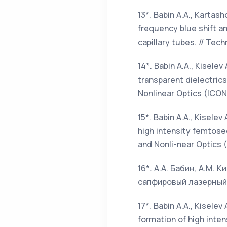
13*. Babin A.A., Kartash
frequency blue shift a
capillary tubes. // Tech
14*. Babin A.A., Kiselev
transparent dielectrics
Nonlinear Optics (ICONO
15*. Babin A.A., Kisele
high intensity femtoseco
and Nonli-near Optics (
16*. А.А. Бабин, А.М.
сапфировый лазерный к
17*. Babin A.A., Kiselev
formation of high inten