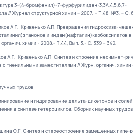
ктура 3-(4-бромфенил)-7-фурфурилиден-3,3А,4,5,6,7-
а // Журнал структурной химии – 2007. – Т.48, №3. – С. 6
ликов А.Г., Кривенько А.П. Превращения гидроксиза-мещ
талинил)этанонов и индан(нафталин)карбоксилатов в 
органич. химии - 2008.- Т.44, Вып. 3.- С. 339 – 342.
ков А.Г., Кривенько А.П. Синтез и строение несиммет-ри
 тиенильными заместителями // Журн. органич. химии – 2
аучных трудов
оаминирование и гидрирование дельта-дикетонов и солей 
ния в синтезе гетероциклов. Сборник научных трудов.
иташина О.Г. Синтез и стереостроение замещенных пипе-