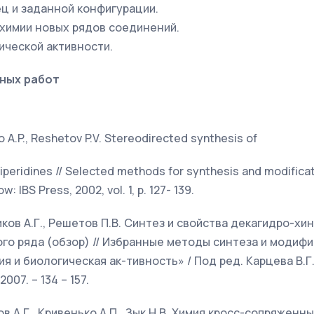
ц и заданной конфигурации.
химии новых рядов соединений.
ической активности.
ных работ
´ko A.P., Reshetov P.V. Stereodirected synthesis of
iperidines // Selected methods for synthesis and modifica
w: IBS Press, 2002, vol. 1, p. 127- 139.
ликов А.Г., Решетов П.В. Синтез и свойства декагидро-х
о ряда (обзор) // Избранные методы синтеза и модифи
я и биологическая ак-тивность» / Под ред. Карцева В.Г
07. – 134 – 157.
ков А.Г., Кривенько А.П., Зык Н.В. Химия кросс-сопряженн