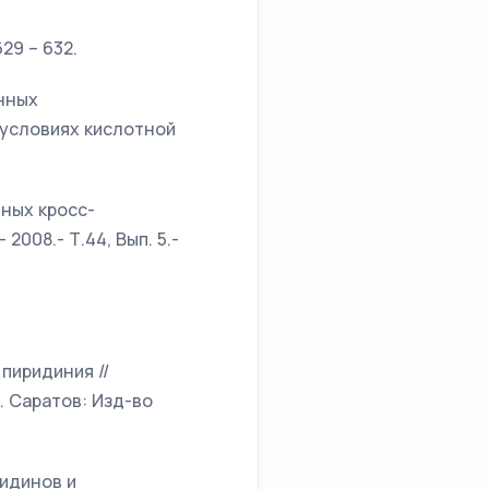
29 – 632.
енных
условиях кислотной
чных кросс-
008.- Т.44, Вып. 5.-
пиридиния //
 Саратов: Изд-во
ридинов и