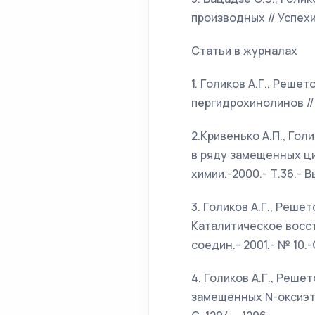
производных // Успехи 
Статьи в журналах
1. Голиков А.Г., Реше
пергидрохинолинов // Х
2.Кривенько А.П., Гол
в ряду замещенных ци
химии.-2000.- Т.36.- Вып
3. Голиков А.Г., Реш
Каталитическое восст
соедин.- 2001.- № 10.-С
4. Голиков А.Г., Реше
замещенных N-оксиэти