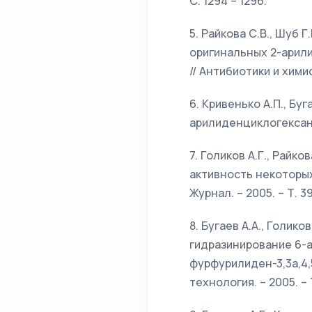
С. 1294 – 1296.
5. Райкова С.В., Шуб 
оригинальных 2-арил
// Антибиотики и химиот
6. Кривенько А.П., Бу
арилиденциклогексанон
7. Голиков А.Г., Райко
активность некоторы
Журнал. – 2005. – Т. 39.
8. Бугаев А.А., Голико
гидразинирование 6-
фурфурилиден-3,3а,4,
технология. – 2005. – Т