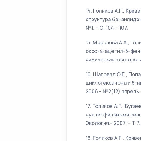
14. Голиков А.Г., Кри
структура бензилиден
№1. – С. 104 – 107.
15. Морозова А.А., Го
оксо-4-ацетил-5-фени
химическая технология .
16. Шаповал О.Г., Поп
циклогексанона и 5-н
2006.- №2(12) апрель –
17. Голиков А.Г., Буг
нуклеофильными реаге
Экология.- 2007. – Т.7. 
18. Голиков А.Г., Кри