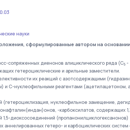
0.03
ческие науки
оложения, сформулированные автором на основани
осс-сопряженных диенонов алициклического ряда (С
-
5
жащих гетероциклические и арильные заместители.
елективности их реакций с азотсодержащими (гидразин
м) и С-нуклеофильными реагентами (ацетилацетоном, 
й (гетероциклизация, нуклеофильное замещение, деги
онафталин(индан)онов, -карбоксилатов, содержащих 1
й 1,5-диоксосоединений (пропанонилциклогексанонов) 
х аннелированных гетеро- и карбоциклических систем 