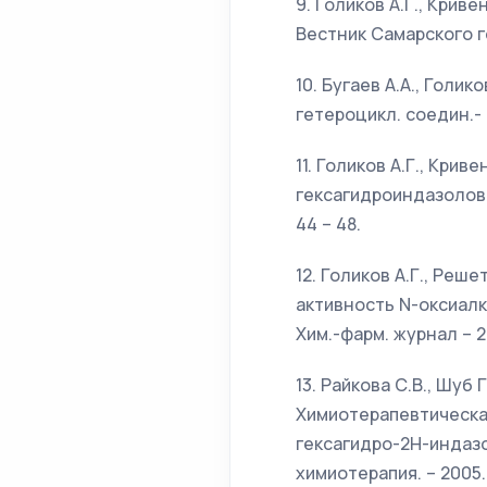
9. Голиков А.Г., Крив
Вестник Самарского го
10. Бугаев А.А., Голи
гетероцикл. соедин.- 
11. Голиков А.Г., Кри
гексагидроиндазолов//
44 – 48.
12. Голиков А.Г., Реш
активность N-оксиалк
Хим.-фарм. журнал – 200
13. Райкова С.В., Шуб Г
Химиотерапевтическая
гексагидро-2Н-индазо
химиотерапия. – 2005. – 