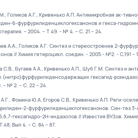
Г.М., Голиков А.Г., Кривенько А.П. Антимикробная ак-тивн
иден-6-фурфурилиденциклогексанонов и гекса-гидроин
ерапия. – 2004. – Т.49. - № 4. – С. 21 – 24.
гаев А.А., Голиков А.Г. Синтез и стереостроение 2-фурф
ов // Химия гетероцикл. соедин. - 2005.- №2. - С.191 – 1
ва С.В., Бугаев А.А., Кривенько А.П., Шуб Г.М. Синтез и а
х (нитро)фурфурилиденсодержащих гексагид-роиндазоло
 – № 2. – С. 22 – 24.
в А.Г., Фомина Ю.А, Егоров С.В., Кривенько А.П. Реги-осе
арилиден-2-фурфурилиденциклогексанонов. Син-тез 3-
5,6,7-гексагидро-2Н-индазолов // Известия ВУЗов. Хими
.48, Вып 4. – С. 84 – 87.