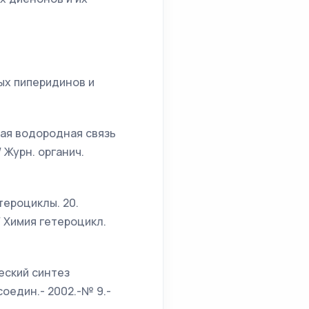
ных пиперидинов и
рная водородная связь
 Журн. органич.
тероциклы. 20.
 Химия гетероцикл.
ческий синтез
оедин.- 2002.-№ 9.-