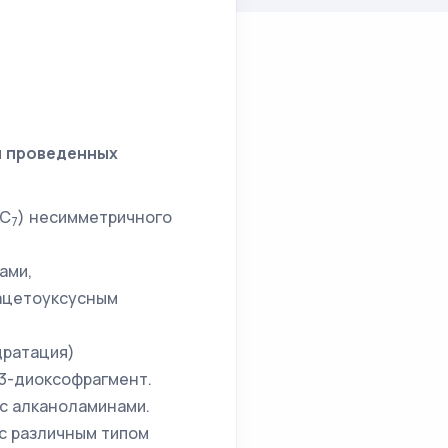
и проведенных
 С
) несимметричного
7
ами,
ацетоуксусным
дратация)
,3-диоксофрагмент.
с алканоламинами.
с различным типом