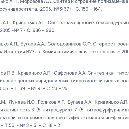
енько А.П., Морозова А.А. Синтез и строение полизаме-щ
суниверситета.-2005.-№3(37) - С. 159 – 164.
ков А.Г., Кривенько А.П. Синтез замещенных гексагид-рои
2005.-№ 7.- С. 986 – 990.
венько А.П., Бугаев А.А., Солодовников С.Ф. Стереост-р
 Известия ВУЗов. Химия и химическая технология. – 2005.
етов П.В., Кривенько А.П., Сафонова А.А. Синтез и ан-ти
илзамещенных пиридиниевых, гидрохино-линиевых солей
5. – Т. 39. – № 9. – С. 23 – 25.
.М., Лунева И.О., Голиков А.Г., Бугаев А.А., Кривенько А.П.
 активность 3-(5-нитрофурил)-7-(5-нитрофурфурилиден
ла при экспериментальной стафилококковой ин-фекции 
Т.50. - № 2 – 3. – С. 18 – 21.