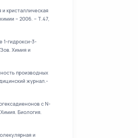
ая и кристаллическая
мии – 2006. – Т.47,
е 1-гидрокси-3-
Зов. Химия и
ивность производных
дицинский журнал.-
логексадиенонов с N-
Химия. Биология.
 Молекулярная и