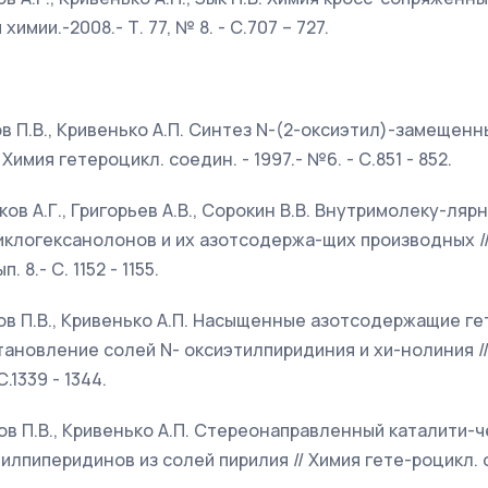
химии.-2008.- Т. 77, № 8. - С.707 – 727.
тов П.В., Кривенько А.П. Синтез N-(2-оксиэтил)-замещен
имия гетероцикл. соедин. - 1997.- №6. - С.851 - 852.
иков А.Г., Григорьев А.В., Сорокин В.В. Внутримолеку-ля
клогексанолонов и их азотсодержа-щих производных //
. 8.- С. 1152 - 1155.
етов П.В., Кривенько А.П. Насыщенные азотсодержащие ге
ановление солей N- оксиэтилпиридиния и хи-нолиния //
.1339 - 1344.
тов П.В., Кривенько А.П. Стереонаправленный каталити-
лпиперидинов из солей пирилия // Химия гете-роцикл. с