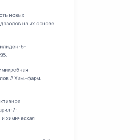
ость новых
дазолов на их основе
урилиден-6-
95.
нтимикробная
в // Хим.-фарм.
лективное
арил-7-
я и химическая