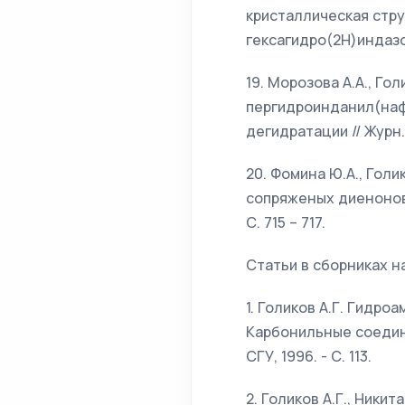
кристаллическая стру
гексагидро(2Н)индазол
19. Морозова А.А., Го
пергидроинданил(наф
дегидратации // Журн. 
20. Фомина Ю.А., Голи
сопряженых диенонов с
С. 715 – 717.
Статьи в сборниках н
1. Голиков А.Г. Гидр
Карбонильные соедине
СГУ, 1996. - С. 113.
2. Голиков А.Г., Ник