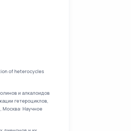
tion of heterocycles
инолинов и алкалоидов
кации гетероциклов,
., Москва: Научное
ых диенонов и их