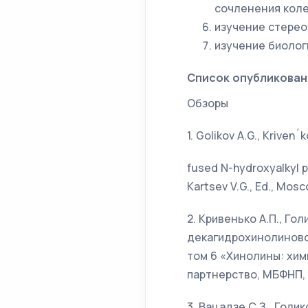
сочленения коле
изучение стерео
изучение биолог
Список опубликован
Обзоры
1. Golikov A.G., Kriven
fused N-hydroxyalkyl p
Kartsev V.G., Ed., Mosco
2. Кривенько А.П., Го
декагидрохинолиновог
том 6 «Хинолины: хими
партнерство, МБФНП, 20
3. Вацадзе С.З., Голи