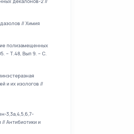
енных декалонов-2 //
ндазолов // Химия
оение полизамещенных
 – Т.48, Вып 9. – С.
холинэстеразная
 и их изологов //
-3,3а,4,5,6,7-
// Антибиотики и