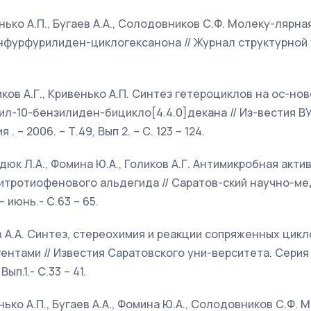
венько А.П., Бугаев А.А., Солодовников С.Ф. Молеку-лярн
фурфурилиден-циклогексанона // Журнал структурной хи
ликов А.Г., Кривенько А.П. Cинтез гетероциклов на ос-нов
л-10-бензилиден-бицикло[4.4.0]декана // Из-вестия ВУ
 – 2006. – Т.49, Вып 2. – С. 123 – 124.
адюк Л.А., Фомина Ю.А., Голиков А.Г. Антимикробная акт
итротиофенового альдегида // Саратов-ский научно-ме
 июнь.- С.63 – 65.
аев А.А. Синтез, стереохимия и реакции сопряженных цик
нтами // Известия Саратовского уни-верситета. Серия 
Вып.1.- С.33 – 41.
венько А.П., Бугаев А.А., Фомина Ю.А., Солодовников С.Ф.