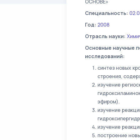
ОСНОВЕ»
Специальность:
02.0
Год:
2008
Отрасль науки:
Хими
Основные научные п
исследований:
синтез новых кр
строения, содер
изучение региос
гидроксиламино
эфиром).
изучение реакци
гидроксипергидр
изучение реакци
построение новы