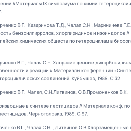
ний //Материалы IX симпозиума по химии гетероцикли
.
рченко В.Г., Казаринова Т.Д., Чалая С.Н., Мариничева Г.Е
ость бензоилпирролов, хлорпиридинов и изоиндолов //
пейских химических обществ по гетероциклам в биоорг
Харченко В.Г., Чалая С.Н. Хлорзамещенные дикарбонильн
обенности и реакции // Материалы конференции «Синте
тероциклических соединений. Куйбышев, 1989. С.32
арченко В.Г., Чалая, С.Н.Литвинов, О.В.Промоненков В.К.
оизводные в синтезе пестицидов // Материала конф. по
стицидов. Черноголовка, 1989. С.97.
арченко В.Г., Чалая С.Н.., Литвинов О.В.Хлорзамещенны