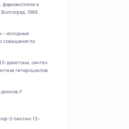
, фармакологии и
Волгоград, 1989.
ны – исходные
о совещания по
1,5-дикетоны, синтез
интезе гетероциклов.
-дионов //
лор-2-пентен-1,5-