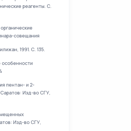
анические реагенты. С.
е органические
минара-совещания
ижан, 1991. С. 135.
ие особенности
4
ия пентан- и 2-
 Саратов: Изд-во СГУ,
замещенных
атов: Изд-во СГУ,