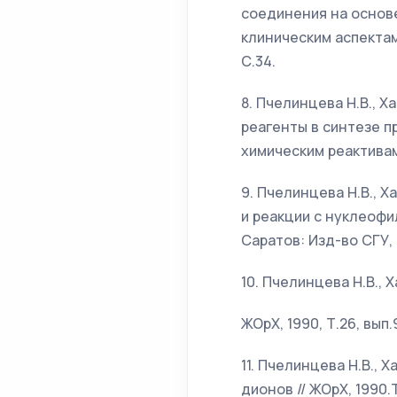
соединения на основе
клиническим аспектам
С.34.
8. Пчелинцева Н.В., Х
реагенты в синтезе п
химическим реактивам.
9. Пчелинцева Н.В., Х
и реакции с нуклеофи
Саратов: Изд-во СГУ, 
10. Пчелинцева Н.В., 
ЖОрХ, 1990, Т.26, вып.
11. Пчелинцева Н.В., 
дионов // ЖОрХ, 1990.Т