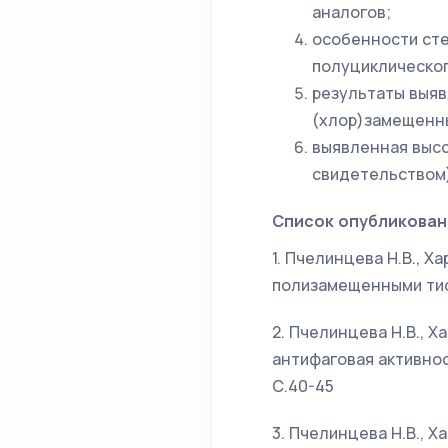
аналогов;
особенности сте
полуциклическог
результаты выяв
(хлор)замещенн
выявленная высо
свидетельством)
Список опубликован
1. Пчелинцева Н.В., 
полизамещенными тиоп
2. Пчелинцева Н.В., Х
антифаговая активнос
С.40-45
3. Пчелинцева Н.В., 