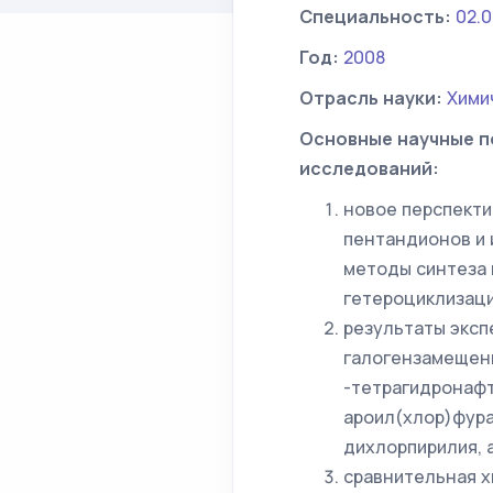
Специальность:
02.0
Год:
2008
Отрасль науки:
Хими
Основные научные п
исследований:
новое перспекти
пентандионов и 
методы синтеза 
гетероциклизаци
результаты экс
галогензамещенн
-тетрагидронафт
ароил(хлор)фура
дихлорпирилия, 
сравнительная х