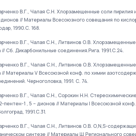
Харченко В.Г., Чалая С.Н. Хлорзамещенные соли пирилия
дионов // Материалы Всесоюзного совещания по кис
дар, 1990.С. 168.
Харченко В.Г., Чалая С.Н., Литвинов О.В. Хлорзамещенные
// Сб. Дикарбонильные соединения.Рига. 1991.С.24.
Харченко В.Г., Чалая С.Н., Литвинов О.В. Хлорзамещенные
 // Материалы V Всесоюзной конф. по химии азотсодер
динений. Черноголовка, 1991. С. 74.
Харченко В.Г., Чалая С.Н., Сорокин Н.Н. Стереохимическ
пентен-1 , 5 – дионов // Материалы I Всесоюзной конф
лгоград, 1991.С.31.
Харченко В.Г., Чалая С.Н., Литвинов О.В. О,N,S-содержащ
ганическом синтезе // Материалы Ш Регионального сов