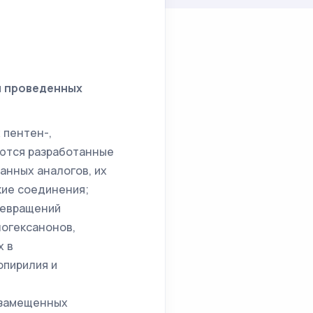
и проведенных
 пентен-,
яются разработанные
анных аналогов, их
кие соединения;
ревращений
логексанонов,
х в
опирилия и
орзамещенных