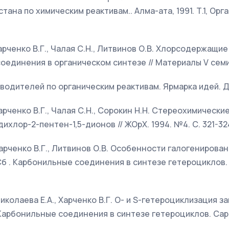
тана по химическим реактивам.. Алма-ата, 1991. Т.1, Орг
Харченко В.Г., Чалая С.Н., Литвинов О.В. Хлорсодержащи
соединения в органическом синтезе // Материалы V се
одителей по органическим реактивам. Ярмарка идей. Дил
Харченко В.Г., Чалая С.Н., Сорокин Н.Н. Стереохимическ
ихлор-2-пентен-1,5-дионов // ЖОрХ. 1994. №4. С. 321-32
Харченко В.Г., Литвинов О.В. Особенности галогенирован
 Сб . Карбонильные соединения в синтезе гетероциклов.
Николаева Е.А., Харченко В.Г. О- и S-гетероциклизация 
 Карбонильные соединения в синтезе гетероциклов. Сар