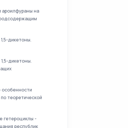
 и ароилфураны на
лородсодержащим
 1,5-дикетоны.
 1,5-дикетоны.
жащих
ие особенности
. по теоретической
ие гетероциклы -
ещания республик