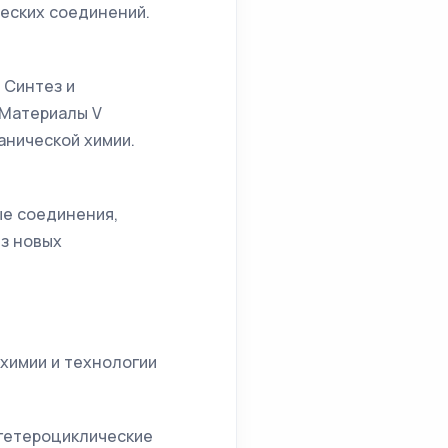
ческих соединений.
. Синтез и
 Материалы V
анической химии.
ые соединения,
з новых
 химии и технологии
е гетероциклические