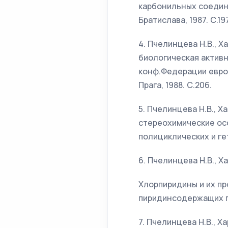
карбонильных соедине
Братислава, 1987. С.197
4. Пчелинцева Н.В., Ха
биологическая активн
конф.Федерации евро
Прага, 1988. С.206.
5. Пчелинцева Н.В., 
стереохимические ос
полициклических и ге
6. Пчелинцева Н.В., Х
Хлорпиридины и их пр
пиридинсодержащих пе
7. Пчелинцева Н.В., Х