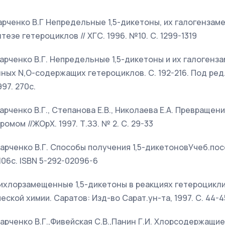
 Харченко В.Г Непредельные 1,5-дикетоны, их галогенза
тезе гетероциклов // ХГС. 1996. №10. С. 1299-1319
 Харченко В.Г. Непредельные 1,5-дикетоны и их галогенз
ных N,О-содержащих гетероциклов. С. 192-216. Под ред.
97. 270с.
Харченко В.Г., Степанова Е.В., Николаева Е.А. Превраще
ромом //ЖОрХ. 1997. Т.ЗЗ. № 2. С. 29-33
 Харченко В.Г. Способы получения 1,5-дикетоновУчеб.по
-106с. ISBN 5-292-02096-6
Дихлорзамещенные 1,5-дикетоны в реакциях гетероцикли
ской химии. Саратов: Изд-во Сарат.ун-та, 1997. С. 44-4
 Харченко В.Г.,Фивейская С.В.,Панин Г.И. Хлорсодержащ