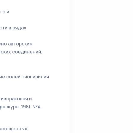
го и
сти в рядах
ено авторским
ских соединений.
ние солей тиопирилия
отивораковая и
м.журн. 1981. №4.
рзамещенных