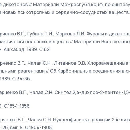
 дикетонов // Материалы Межреспубл.конф. по синтезу
 новых психотропных и сердечно-сосудистых веществ. 
арченко В.Г., Губина Т.И., Маркова Л.И. Фураны и дикето
рактически полезных веществ // Материалы Всесоюзног
 Ашхабад, 1989. С.62.
арченко В.Г., Чалая С.Н., Литвинов О.В. Хлорзамещенные 
льными реагентами // Сб.Карбонильные соединения в с
1989. С.34-36.
Харченко В.Г., Чалая С.Н. Синтез 2,4-дихлор-2-пентен-1,5
9. С.1854-1856
Харченко В.Г., Чалая С.Н. Нуклеофильные реакции 2,4-дих
.26, вып.9. С.1904-1908.