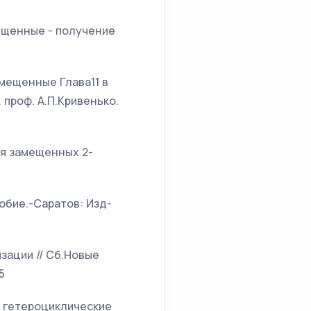
мещенные - получение
амещенные Глава11 в
 проф. А.П.Кривенько.
ния замещенных 2-
собие.-Саратов: Изд-
зации // Сб.Новые
5
ие гетероциклические