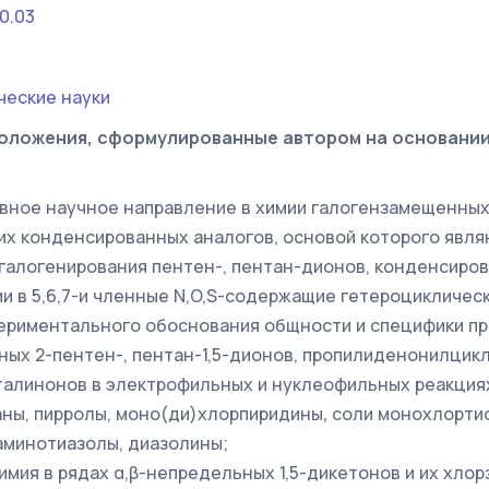
0.03
ческие науки
оложения, сформулированные автором на основани
вное научное направление в химии галогензамещенных
их конденсированных аналогов, основой которого явл
галогенирования пентен-, пентан-дионов, конденсиров
и в 5,6,7-и членные N,O,S-содержащие гетероцикличес
периментального обоснования общности и специфики п
ых 2-пентен-, пентан-1,5-дионов, пропилиденонилцик
алинонов в электрофильных и нуклеофильных реакция
ны,
пирролы,
моно(ди)хлорпиридины
,
соли монохлорти
аминотиазолы, диазолины;
имия в рядах α,β-непредельных 1,5-дикетонов и их хл