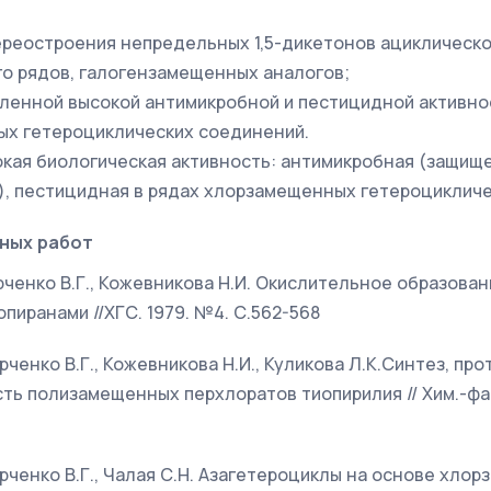
реостроения непредельных 1,5-дикетонов ациклическо
о рядов, галогензамещенных аналогов;
ленной высокой антимикробной и пестицидной активно
ых гетероциклических соединений.
кая биологическая активность: антимикробная (защищ
, пестицидная в рядах хлорзамещенных гетероцикличе
ных работ
Харченко В.Г., Кожевникова Н.И. Окислительное образова
иранами //ХГС. 1979. №4. С.562-568
арченко В.Г., Кожевникова Н.И., Куликова Л.К.Синтез, пр
ть полизамещенных перхлоратов тиопирилия // Хим.-фар
Харченко В.Г., Чалая С.Н. Азагетероциклы на основе хло