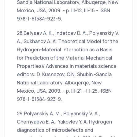
Sandia National Laboratory, Albuqerqe, New
Mexico, USA, 2009. - p. III-12, III-16.- ISBN
978-1-61584-923-9.
28.Belyaev A. K., Indetcev D. A., Polyanskiy V.
A., Sukhanov A. A. Theoretical Model for the
Hydrogen-Material Interaction as a Basis
for Prediction of the Material Mechanical
Properties// Advances in materials science
editors: D. Kusnezov, O.N. Shubin.-Sandia
National Laboratory, Albuqerqe, New
Mexico, USA, 2009. - p. III-21 - III-25.-ISBN
978-1-61584-923-9.
29.Polyanskiy A. M., Polyanskiy V. A.,
Chernyaeva E. A., Yakovlev Y. A. Hydrogen
diagnostics of microdefects and