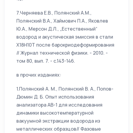
7.Черняева Е.В., Полянский А.М.,
Полянский В.А., Хаймович П.А., Яковлев
Ю.А., Мерсон Д.Л., „Естественный“
водород и акустическая эмиссия в стали
X18H10T после барокриодеформирования
// Журнал технической физики. - 2010. -
том 80, вып. 7. - с.143-146.
в прочих изданиях:
1.Полянский А. М., Полянский В. А., Попов-
Дюмин Д. Б. Опыт использования
анализатора АВ-1 для исследования
динамики высокотемпературной
вакуумной экстракции водорода из
металлических образцов// Фазовые