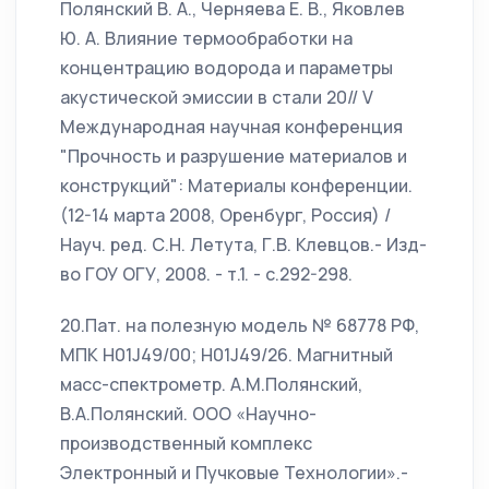
Полянский В. А., Черняева Е. В., Яковлев
Ю. А. Влияние термообработки на
концентрацию водорода и параметры
акустической эмиссии в стали 20// V
Международная научная конференция
"Прочность и разрушение материалов и
конструкций": Материалы конференции.
(12-14 марта 2008, Оренбург, Россия) /
Науч. ред. С.Н. Летута, Г.В. Клевцов.- Изд-
во ГОУ ОГУ, 2008. - т.1. - с.292-298.
20.Пат. на полезную модель № 68778 РФ,
МПК H01J49/00; H01J49/26. Магнитный
масс-спектрометр. А.М.Полянский,
В.А.Полянский. ООО «Научно-
производственный комплекс
Электронный и Пучковые Технологии».-