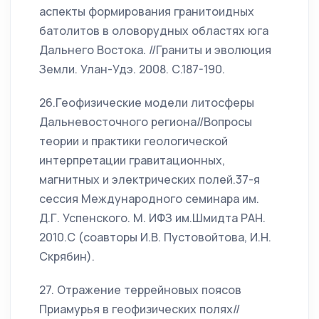
аспекты формирования гранитоидных
батолитов в оловорудных областях юга
Дальнего Востока. //Граниты и эволюция
Земли. Улан-Удэ. 2008. С.187-190.
26.Геофизические модели литосферы
Дальневосточного региона//Вопросы
теории и практики геологической
интерпретации гравитационных,
магнитных и электрических полей.37-я
сессия Международного семинара им.
Д.Г. Успенского. М. ИФЗ им.Шмидта РАН.
2010.С (соавторы И.В. Пустовойтова, И.Н.
Скрябин).
27. Отражение террейновых поясов
Приамурья в геофизических полях//