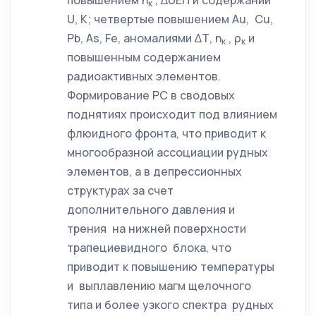
повышением η
, ∆UЕП и содержаний
к
U, К; четвертые повышением Au, Cu,
Pb, As, Fe, аномалиями ∆Т, η
, ρ
и
к
к
повышенным содержанием
радиоактивных элементов.
Формирование РС в сводовых
поднятиях происходит под влиянием
флюидного фронта, что приводит к
многообразной ассоциации рудных
элементов, а в депрессионных
структурах за счет
дополнительного давления и
трения на нижней поверхности
трапециевидного блока, что
приводит к повышению температуры
и выплавлению магм щелочного
типа и более узкого спектра рудных