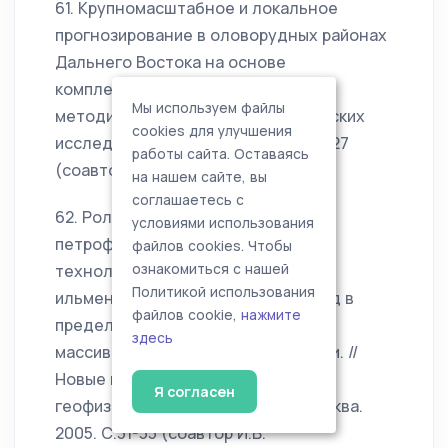
61. Крупномасштабное и локальное
прогнозирование в оловорудных районах
Дальнего Востока на основе
комплексных критериев. //Новые
Мы используем файлы
методики и технологии геофизических
cookies для улучшения
исследований. Москва, 2005. С.25-27
работы сайта. Оставаясь
(соавтор И.В. Пустовойтова).
на нашем сайте, вы
соглашаетесь с
62. Роль геофизических и
условиями использования
петрофизических методов в общей
файлов cookies. Чтобы
технологии поисков и разведки
ознакомиться с нашей
Политикой использования
ильменит-титаномагнетитовых руд в
файлов cookie,
нажмите
пределах габбро-анортозитовых
здесь
массивов Дальнего Востока России. //
Новые методики и технологии
Я согласен
геофизических исследований. Москва.
2005. С.31-33 (соавтор И.В.