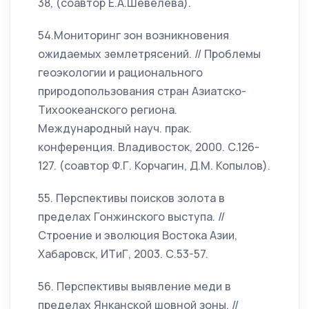
38, (соавтор Е.А.Шевелева).
54.Мониторинг зон возникновения
ожидаемых землетрясений. // Проблемы
геоэкологии и рационального
природопользования стран Азиатско-
Тихоокеанского региона.
Международный науч. прак.
конференция. Владивосток, 2000. С.126-
127. (соавтор Ф.Г. Корчагин, Д.М. Копылов).
55. Перспективы поисков золота в
пределах Гонжинского выступа. //
Строение и эволюция Востока Азии,
Хабаровск, ИТиГ, 2003. С.53-57.
56. Перспективы выявление меди в
пределах Янканской шовной зоны. //