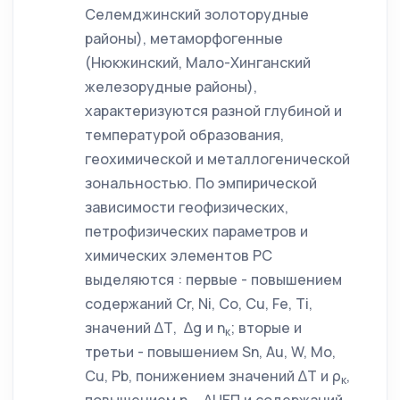
Селемджинский золоторудные
районы), метаморфогенные
(Нюкжинский, Мало-Хинганский
железорудные районы),
характеризуются разной глубиной и
температурой образования,
геохимической и металлогенической
зональностью. По эмпирической
зависимости геофизических,
петрофизических параметров и
химических элементов РС
выделяются : первые - повышением
содержаний Cr, Ni, Co, Cu, Fe, Ti,
значений ∆Т, ∆g и η
; вторые и
к
третьи - повышением Sn, Au, W, Mo,
Cu, Pb, понижением значений ∆Т и ρ
,
к