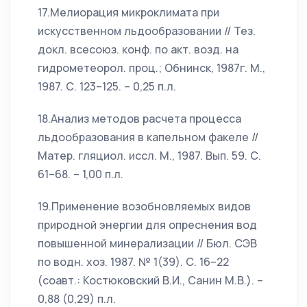
17.Мелиорация микроклимата при
искусственном льдообразовании // Тез.
докл. всесоюз. конф. по акт. возд. на
гидрометеорол. проц.; Обнинск, 1987г. М.,
1987. С. 123–125. – 0,25 п.л.
18.Анализ методов расчета процесса
льдообразования в капельном факеле //
Матер. гляциол. иссл. М., 1987. Вып. 59. С.
61–68. – 1,00 п.л.
19.Применение возобновляемых видов
природной энергии для опреснения вод
повышенной минерализации // Бюл. СЭВ
по водн. хоз. 1987. № 1(39). С. 16–22
(соавт.: Костюковский В.И., Санин М.В.). –
0,88 (0,29) п.л.