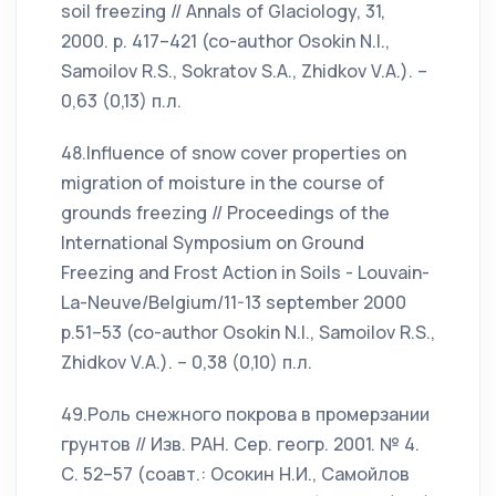
soil freezing // Annals of Glaciology, 31,
2000. p. 417–421 (co-author Osokin N.I.,
Samoilov R.S., Sokratov S.A., Zhidkov V.A.). –
0,63 (0,13) п.л.
48.Influence of snow cover properties on
migration of moisture in the course of
grounds freezing // Proceedings of the
International Symposium on Ground
Freezing and Frost Action in Soils - Louvain-
La-Neuve/Belgium/11-13 september 2000
p.51–53 (co-author Osokin N.I., Samoilov R.S.,
Zhidkov V.A.). – 0,38 (0,10) п.л.
49.Роль снежного покрова в промерзании
грунтов // Изв. РАН. Сер. геогр. 2001. № 4.
С. 52–57 (соавт.: Осокин Н.И., Самойлов