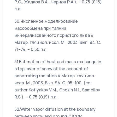
Р.С., Жидков В.А., Чернов Р.А.). – 0,75 (0,15)
п.л.
50.Численное моделирование
массообмена при таянии
минерализованного пористого льда //
Матер. гляциол. иссл. М., 2003. Вып. 94. С.
71–74. – 0,50 п.л.
51.Estimation of heat and mass exchange in
a top layer of snow at the account of
penetrating radiation // Матер. гляциол.
иссл. М., 2003. Вып. 94. С. 95–100. (co-
author Kotlyakov V.M., Osokin N.I., Samoilov
R.S.). – 0,75 (0,19) п.л.
52.Water vapor diffusion at the boundary
between snow and ground // ICOP,