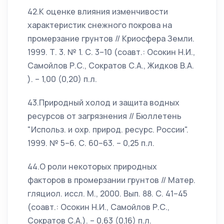
42.К оценке влияния изменчивости
характеристик снежного покрова на
промерзание грунтов // Криосфера Земли.
1999. Т. 3. № 1. С. 3–10 (соавт.: Осокин Н.И.,
Самойлов Р.С., Сократов С.А., Жидков В.А.
). – 1,00 (0,20) п.л.
43.Природный холод и защита водных
ресурсов от загрязнения // Бюллетень
"Использ. и охр. природ. ресурс. России".
1999. № 5–6. С. 60–63. – 0,25 п.л.
44.О роли некоторых природных
факторов в промерзании грунтов // Матер.
гляциол. иссл. М., 2000. Вып. 88. С. 41–45
(соавт.: Осокин Н.И., Самойлов Р.С.,
Сократов С.А.). – 0,63 (0,16) п.л.