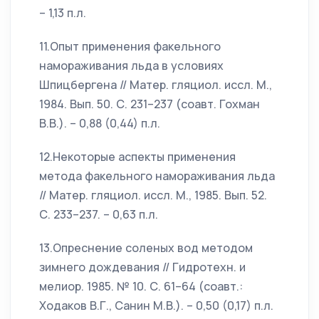
– 1,13 п.л.
11.Опыт применения факельного
намораживания льда в условиях
Шпицбергена // Матер. гляциол. иссл. М.,
1984. Вып. 50. С. 231–237 (соавт. Гохман
В.В.). – 0,88 (0,44) п.л.
12.Некоторые аспекты применения
метода факельного намораживания льда
// Матер. гляциол. иссл. М., 1985. Вып. 52.
С. 233–237. – 0,63 п.л.
13.Опреснение соленых вод методом
зимнего дождевания // Гидротехн. и
мелиор. 1985. № 10. С. 61–64 (соавт.:
Ходаков В.Г., Санин М.В.). – 0,50 (0,17) п.л.