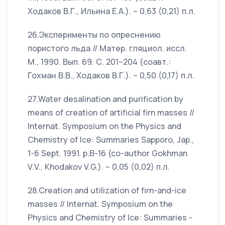
Ходаков В.Г., Ильина Е.А.). – 0,63 (0,21) п.л.
26.Эксперименты по опреснению
пористого льда // Матер. гляциол. иссл.
М., 1990. Вып. 69. С. 201–204 (соавт.:
Гохман В.В., Ходаков В.Г.). – 0,50 (0,17) п.л.
27.Water desalination and purification by
means of creation of artificial firn masses //
Internat. Symposium on the Physics and
Chemistry of Ice: Summaries Sapporo, Jap.,
1-6 Sept. 1991. p.B-16 (co-author Gokhman
V.V., Khodakov V.G.). – 0,05 (0,02) п.л.
28.Creation and utilization of firn-and-ice
masses // Internat. Symposium on the
Physics and Chemistry of Ice: Summaries -