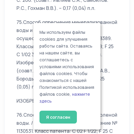
С. 206. (соавт.: Ивлиев С.А., Самойлов.
Р.С., Гохман В.В.). – 0,17 (0,04) п.л.
75.Способ опреснения минерализованной
воды и устройство для его
Мы используем файлы
осуществления. / Патент РФ № 2178389.
cookies для улучшения
Классы патента: C 02 F 1/22; F 103:08; F 25
работы сайта. Оставаясь
на нашем сайте, вы
C 1/02 3/04. Заявл. 17.07.2000. // Бюл.
соглашаетесь с
Изобрет. – 2002. – № 2. – С. 215–216.
условиями использования
(соавт.: Конторович И.И., Колганов А.В.,
файлов cookies. Чтобы
Бородычев В.В., Салдаев А.М.). – 0,25
ознакомиться с нашей
(0,05) п.л.
Политикой использования
файлов cookie,
нажмите
ИЗОБРЕТЕНИЯ
здесь
76.Способ опреснения морской и соленой
Я согласен
воды. / Свидетельство на изобретение №
1130531. Класс патента: C 02 F 1/22; F 25 C