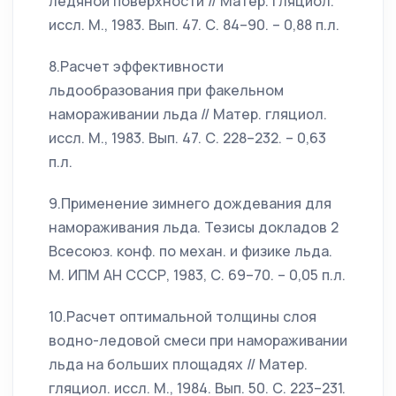
ледяной поверхности // Матер. гляциол.
иссл. М., 1983. Вып. 47. С. 84–90. – 0,88 п.л.
8.Расчет эффективности
льдообразования при факельном
намораживании льда // Матер. гляциол.
иссл. М., 1983. Вып. 47. С. 228–232. – 0,63
п.л.
9.Применение зимнего дождевания для
намораживания льда. Тезисы докладов 2
Всесоюз. конф. по механ. и физике льда.
М. ИПМ АН СССР, 1983, С. 69–70. – 0,05 п.л.
10.Расчет оптимальной толщины слоя
водно-ледовой смеси при намораживании
льда на больших площадях // Матер.
гляциол. иссл. М., 1984. Вып. 50. С. 223–231.