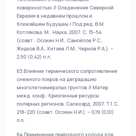
поверхностью // Оледенение Северной
Евразии в недавнем прошлом и
ближайшем будущем / Под ред. В.М.
Котлякова. М.: Наука, 2007. С. 15–54
(соавт.: Осокин Н.И., Самойлов Р.С.,
Жидков В.А., Китаев Л.М., Чернов Р.А.). –
2,50 (0,42) п.л.
63.Влияние термического сопротивления
снежного покров на деградацию
многолетнемерзлых грунтов // Матер.
межд. конф.: Криогенные ресурсы
полярных регионов. Салехард, 2007. Т.1. С.
218–220 (соавт. Осокин Н.И.). – 0,19 (0,10)
п.л.
64.Применение природного холода для