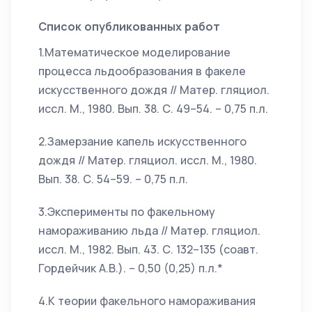
Список опубликованных работ
1.Математическое моделирование
процесса льдообразования в факеле
искусственного дождя // Матер. гляциол.
иссл. М., 1980. Вып. 38. С. 49–54. – 0,75 п.л.
2.Замерзание капель искусственного
дождя // Матер. гляциол. иссл. М., 1980.
Вып. 38. С. 54–59. – 0,75 п.л.
3.Эксперименты по факельному
намораживанию льда // Матер. гляциол.
иссл. М., 1982. Вып. 43. С. 132–135 (соавт.
Гордейчик А.В.). – 0,50 (0,25) п.л.*
4.К теории факельного намораживания