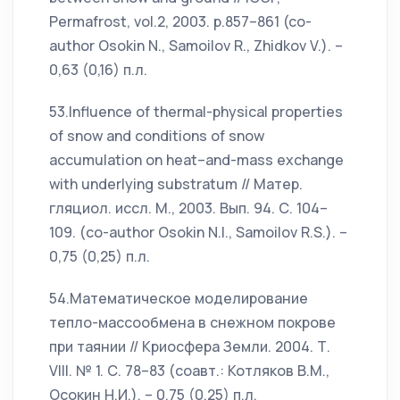
Permafrost, vol.2, 2003. p.857–861 (co-
author Osokin N., Samoilov R., Zhidkov V.). –
0,63 (0,16) п.л.
53.Influence of thermal-physical properties
of snow and conditions of snow
accumulation on heat–and-mass exchange
with underlying substratum // Матер.
гляциол. иссл. М., 2003. Вып. 94. С. 104–
109. (co-author Osokin N.I., Samoilov R.S.). –
0,75 (0,25) п.л.
54.Математическое моделирование
тепло-массообмена в снежном покрове
при таянии // Криосфера Земли. 2004. Т.
VIII. № 1. С. 78–83 (соавт.: Котляков В.М.,
Осокин Н.И.). – 0,75 (0,25) п.л.