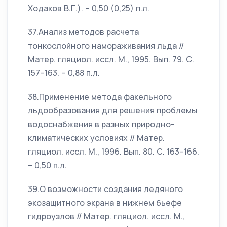
Ходаков В.Г.). – 0,50 (0,25) п.л.
37.Анализ методов расчета
тонкослойного намораживания льда //
Матер. гляциол. иссл. М., 1995. Вып. 79. С.
157–163. – 0,88 п.л.
38.Применение метода факельного
льдообразования для решения проблемы
водоснабжения в разных природно-
климатических условиях // Матер.
гляциол. иссл. М., 1996. Вып. 80. С. 163–166.
– 0,50 п.л.
39.О возможности создания ледяного
экозащитного экрана в нижнем бьефе
гидроузлов // Матер. гляциол. иссл. М.,