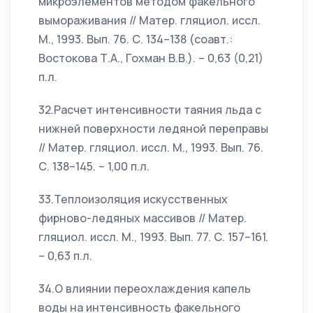
микроэлементов методом факельного
вымораживания // Матер. гляциол. иссл.
М., 1993. Вып. 76. С. 134–138 (соавт.:
Востокова Т.А., Гохман В.В.). – 0,63 (0,21)
п.л.
32.Расчет интенсивности таяния льда с
нижней поверхности ледяной переправы
// Матер. гляциол. иссл. М., 1993. Вып. 76.
С. 138–145. – 1,00 п.л.
33.Теплоизоляция искусственных
фирново-ледяных массивов // Матер.
гляциол. иссл. М., 1993. Вып. 77. С. 157–161.
– 0,63 п.л.
34.О влиянии переохлаждения капель
воды на интенсивность факельного