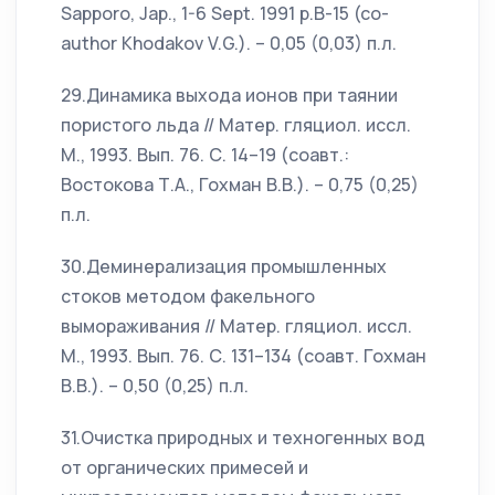
Sapporo, Jap., 1-6 Sept. 1991 p.B-15 (co-
author Khodakov V.G.). – 0,05 (0,03) п.л.
29.Динамика выхода ионов при таянии
пористого льда // Матер. гляциол. иссл.
М., 1993. Вып. 76. С. 14–19 (соавт.:
Востокова Т.А., Гохман В.В.). – 0,75 (0,25)
п.л.
30.Деминерализация промышленных
стоков методом факельного
вымораживания // Матер. гляциол. иссл.
М., 1993. Вып. 76. С. 131–134 (соавт. Гохман
В.В.). – 0,50 (0,25) п.л.
31.Очистка природных и техногенных вод
от органических примесей и