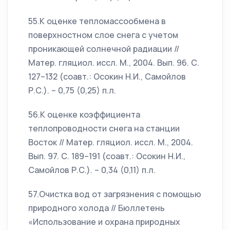
55.К оценке тепломассообмена в
поверхностном слое снега с учетом
проникающей солнечной радиации //
Матер. гляциол. иссл. М., 2004. Вып. 96. С.
127–132 (соавт.: Осокин Н.И., Самойлов
Р.С.). – 0,75 (0,25) п.л.
56.К оценке коэффициента
теплопроводности снега на станции
Восток // Матер. гляциол. иссл. М., 2004.
Вып. 97. С. 189–191 (соавт.: Осокин Н.И.,
Самойлов Р.С.). – 0,34 (0,11) п.л.
57.Очистка вод от загрязнения с помощью
природного холода // Бюллетень
«Использование и охрана природных