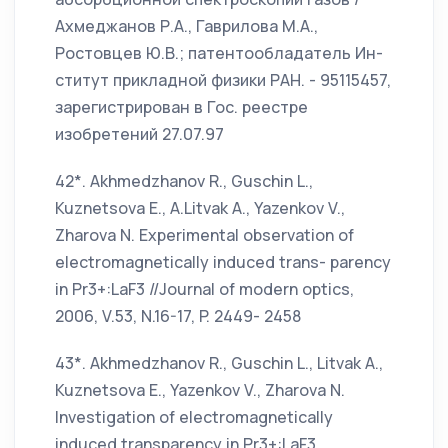
Ахмеджанов Р.А., Гаврилова М.А.,
Ростовцев Ю.В.; патентообладатель Ин-
ститут прикладной физики РАН. - 95115457,
зарегистрирован в Гос. реестре
изобретений 27.07.97
42*. Akhmedzhanov R., Guschin L.,
Kuznetsova E., A.Litvak A., Yazenkov V.,
Zharova N. Experimental observation of
electromagnetically induced trans- parency
in Pr3+:LaF3 //Journal of modern optics,
2006, V.53, N.16-17, P. 2449- 2458
43*. Akhmedzhanov R., Guschin L., Litvak A.,
Kuznetsova E., Yazenkov V., Zharova N.
Investigation of electromagnetically
induced transparency in Pr3+:LaF3