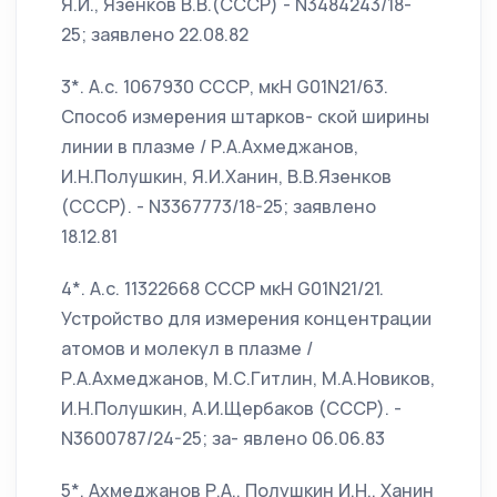
Я.И., Язенков В.В.(СССР) - N3484243/18-
25; заявлено 22.08.82
3*. А.с. 1067930 СССР, мкН G01N21/63.
Способ измерения штарков- ской ширины
линии в плазме / Р.А.Ахмеджанов,
И.Н.Полушкин, Я.И.Ханин, В.В.Язенков
(СССР). - N3367773/18-25; заявлено
18.12.81
4*. А.с. 11322668 СССР мкН G01N21/21.
Устройство для измерения концентрации
атомов и молекул в плазме /
Р.А.Ахмеджанов, М.С.Гитлин, М.А.Новиков,
И.Н.Полушкин, А.И.Щербаков (СССР). -
N3600787/24-25; за- явлено 06.06.83
5*. Ахмеджанов Р.А., Полушкин И.Н., Ханин