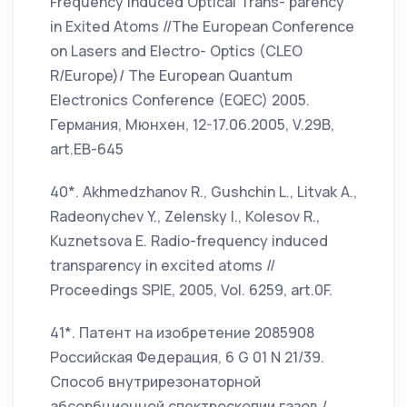
Frequency Induced Optical Trans- parency
in Exited Atoms //The European Conference
on Lasers and Electro- Optics (CLEO
R/Europe)/ The European Quantum
Electronics Conference (EQEC) 2005.
Германия, Мюнхен, 12-17.06.2005, V.29B,
art.EB-645
40*. Akhmedzhanov R., Gushchin L., Litvak A.,
Radeonychev Y., Zelensky I., Kolesov R.,
Kuznetsova E. Radio-frequency induced
transparency in excited atoms //
Proceedings SPIE, 2005, Vol. 6259, art.0F.
41*. Патент на изобретение 2085908
Российская Федерация, 6 G 01 N 21/39.
Способ внутрирезонаторной
абсорбционной спектроскопии газов /