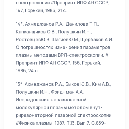
спектроскопии //Препринт ИПФ АН СССР,
147, Горький, 1986, 21 с.
14*. Ахмеджанов Р.А., Данилова Т.П.,
Капканщиков О.В., Полушкин И.Н.,
РостовцевЮ.В.,ШагиевЮ.М.,Щербаков А.И.
О погрешностях изме- рения параметров
плазмы методами ВРЛ-спектроскопии. //
Препринт ИПФ АН СССР, 156, Горький,
1986, 24 с.
15*. Ахмеджанов Р.А., Быков Ю.В., Ким А.В.,
Полушкин И.Н., Фрид- ман А.А.
Исследование неравновесной
молекулярной плазмы методом внут-
рирезонаторной лазерной спектроскопии
//Физика плазмы, 1987, Т.13, Вып.7, С.859-