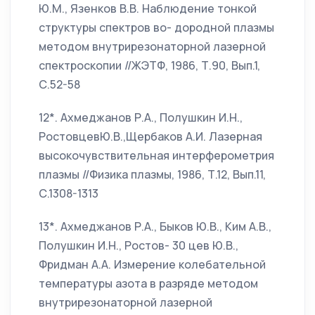
Ю.М., Язенков В.В. Наблюдение тонкой
структуры спектров во- дородной плазмы
методом внутрирезонаторной лазерной
спектроскопии //ЖЭТФ, 1986, Т.90, Вып.1,
С.52-58
12*. Ахмеджанов Р.А., Полушкин И.Н.,
РостовцевЮ.В.,Щербаков А.И. Лазерная
высокочувствительная интерферометрия
плазмы //Физика плазмы, 1986, Т.12, Вып.11,
С.1308-1313
13*. Ахмеджанов Р.А., Быков Ю.В., Ким А.В.,
Полушкин И.Н., Ростов- 30 цев Ю.В.,
Фридман А.А. Измерение колебательной
температуры азота в разряде методом
внутрирезонаторной лазерной