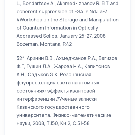
L., Bondartsev A., Akhmed- zhanov R. EIT and
coherent suppression of ESA in Nd:LaF3
//Workshop on the Storage and Manipulation
of Quantum Information in Optically-
Addressed Solids. January 25-27, 2008
Bozeman, Montana, P.42
52*. Аринин В.В., Ахмеджанов Р.А., Вагизов
Ф.Г, Гущин Л.А., Жарова Н.А., Капитонов
А.Н., Садыков Э.К. Резонансная
флуоресценция света на атомных
состояниях: эффекты квантовой
интерференции //Ученые записки
Казанского государственного
университета. Физико-математические
науки, 2008, Т.150, Кн.2, С.51-58