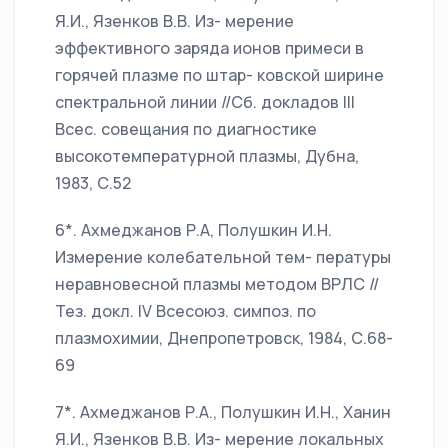
Я.И., Язенков В.В. Из- мерение
эффективного заряда ионов примеси в
горячей плазме по штар- ковской ширине
спектральной линии //Сб. докладов III
Всес. совещания по диагностике
высокотемпературной плазмы, Дубна,
1983, С.52
6*. Ахмеджанов Р.А, Полушкин И.Н.
Измерение колебательной тем- пературы
неравновесной плазмы методом ВРЛС //
Тез. докл. IV Всесоюз. симпоз. по
плазмохимии, Днепропетровск, 1984, С.68-
69
7*. Ахмеджанов Р.А., Полушкин И.Н., Ханин
Я.И., Язенков В.В. Из- мерение локальных