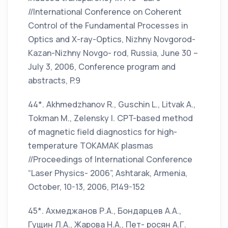
//International Conference on Coherent
Control of the Fundamental Processes in
Optics and X-ray-Optics, Nizhny Novgorod-
Kazan-Nizhny Novgo- rod, Russia, June 30 –
July 3, 2006, Conference program and
abstracts, P.9
44*. Akhmedzhanov R., Guschin L., Litvak A.,
Tokman M., Zelensky I. CPT-based method
of magnetic field diagnostics for high-
temperature TOKAMAK plasmas
//Proceedings of International Conference
“Laser Physics- 2006”, Ashtarak, Armenia,
October, 10-13, 2006, P.149-152
45*. Ахмеджанов Р.А., Бондарцев А.А.,
Гущин Л.А., Жарова Н.А., Пет- росян А.Г.