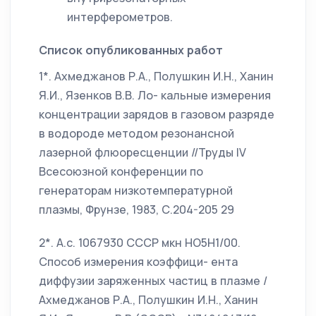
интерферометров.
Список опубликованных работ
1*. Ахмеджанов Р.А., Полушкин И.Н., Ханин
Я.И., Язенков В.В. Ло- кальные измерения
концентрации зарядов в газовом разряде
в водороде методом резонансной
лазерной флюоресценции //Труды IV
Всесоюзной конференции по
генераторам низкотемпературной
плазмы, Фрунзе, 1983, С.204-205 29
2*. А.с. 1067930 СССР мкн НО5Н1/00.
Способ измерения коэффици- ента
диффузии заряженных частиц в плазме /
Ахмеджанов Р.А., Полушкин И.Н., Ханин