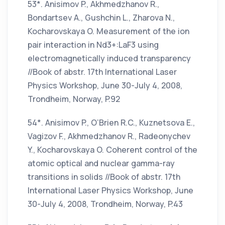
53*. Anisimov P., Akhmedzhanov R.,
Bondartsev A., Gushchin L., Zharova N.,
Kocharovskaya O. Measurement of the ion
pair interaction in Nd3+:LaF3 using
electromagnetically induced transparency
//Book of abstr. 17th International Laser
Physics Workshop, June 30-July 4, 2008,
Trondheim, Norway, P.92
54*. Anisimov P., O’Brien R.C., Kuznetsova E.,
Vagizov F., Akhmedzhanov R., Radeonychev
Y., Kocharovskaya O. Coherent control of the
atomic optical and nuclear gamma-ray
transitions in solids //Book of abstr. 17th
International Laser Physics Workshop, June
30-July 4, 2008, Trondheim, Norway, P.43