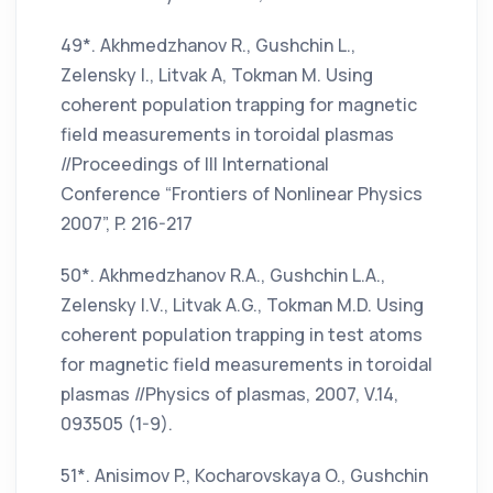
49*. Akhmedzhanov R., Gushchin L.,
Zelensky I., Litvak A, Tokman M. Using
coherent population trapping for magnetic
field measurements in toroidal plasmas
//Proceedings of III International
Conference “Frontiers of Nonlinear Physics
2007”, P. 216-217
50*. Akhmedzhanov R.A., Gushchin L.A.,
Zelensky I.V., Litvak A.G., Tokman M.D. Using
coherent population trapping in test atoms
for magnetic field measurements in toroidal
plasmas //Physics of plasmas, 2007, V.14,
093505 (1-9).
51*. Anisimov P., Kocharovskaya O., Gushchin