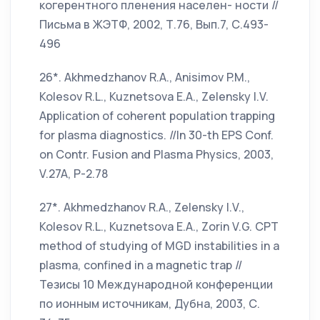
когерентного пленения населен- ности //
Письма в ЖЭТФ, 2002, Т.76, Вып.7, С.493-
496
26*. Akhmedzhanov R.A., Anisimov P.M.,
Kolesov R.L., Kuznetsova E.A., Zelensky I.V.
Application of coherent population trapping
for plasma diagnostics. //In 30-th EPS Conf.
on Contr. Fusion and Plasma Physics, 2003,
V.27A, P-2.78
27*. Akhmedzhanov R.A., Zelensky I.V.,
Kolesov R.L., Kuznetsova E.A., Zorin V.G. CPT
method of studying of MGD instabilities in a
plasma, confined in a magnetic trap //
Тезисы 10 Международной конференции
по ионным источникам, Дубна, 2003, С.