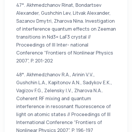
47*. Akhmedzhanov Rinat, Bondartsev
Alexander, Gushchin Lev, Litvak Alexander,
Sazanov Dmytri, Zharova Nina. Investigation
of interference quantum effects on Zeeman
transitions in Nd3+:LaF3 crystal //
Proceedings of III Inter- national
Conference “Frontiers of Nonlinear Physics
2007”, P. 201-202
48*. Akhmedzhanov R.A., Arinin V.V.,
Gushchin L.A., Kapitonov A.N., Sadykov E.K.,
Vagizov F.G., Zelensky I.V., Zharova N.A..
Coherent RF mixing and quantum
interference in resosnant fluorescence of
light on atomic states // Proceedings of III
International Conference “Frontiers of
Nonlinear Physics 2007”, P. 196-197