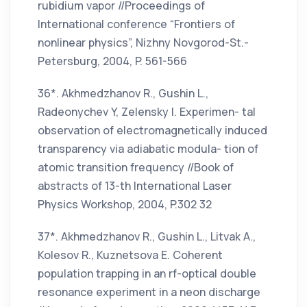
rubidium vapor //Proceedings of
International conference “Frontiers of
nonlinear physics”, Nizhny Novgorod-St.-
Petersburg, 2004, P. 561-566
36*. Akhmedzhanov R., Gushin L.,
Radeonychev Y, Zelensky I. Experimen- tal
observation of electromagnetically induced
transparency via adiabatic modula- tion of
atomic transition frequency //Book of
abstracts of 13-th International Laser
Physics Workshop, 2004, P.302 32
37*. Akhmedzhanov R., Gushin L., Litvak A.,
Kolesov R., Kuznetsova E. Coherent
population trapping in an rf-optical double
resonance experiment in a neon discharge