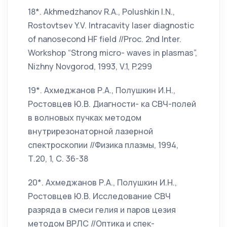
18*. Akhmedzhanov R.A., Polushkin I.N.,
Rostovtsev Y.V. Intracavity laser diagnostic
of nanosecond HF field //Proc. 2nd Inter.
Workshop “Strong micro- waves in plasmas”,
Nizhny Novgorod, 1993, V.1, P.299
19*. Ахмеджанов Р.А., Полушкин И.Н.,
Ростовцев Ю.В. Диагности- ка СВЧ-полей
в волновых пучках методом
внутрирезонаторной лазерной
спектроскопии //Физика плазмы, 1994,
Т.20, 1, С. 36-38
20*. Ахмеджанов Р.А., Полушкин И.Н.,
Ростовцев Ю.В. Исследование СВЧ
разряда в смеси гелия и паров цезия
методом ВРЛС //Оптика и спек-