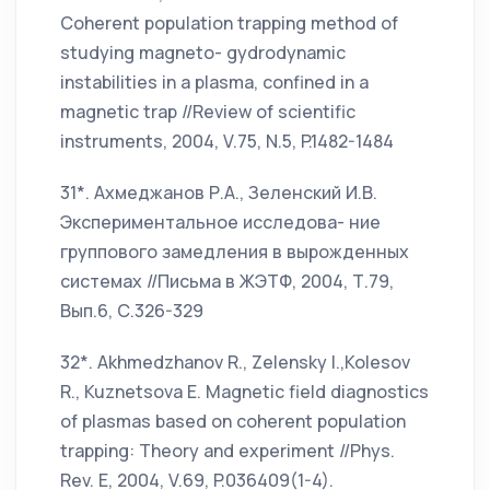
Coherent population trapping method of
studying magneto- gydrodynamic
instabilities in a plasma, confined in a
magnetic trap //Review of scientific
instruments, 2004, V.75, N.5, P.1482-1484
31*. Ахмеджанов Р.А., Зеленский И.В.
Экспериментальное исследова- ние
группового замедления в вырожденных
системах //Письма в ЖЭТФ, 2004, Т.79,
Вып.6, С.326-329
32*. Akhmedzhanov R., Zelensky I.,Kolesov
R., Kuznetsova E. Magnetic field diagnostics
of plasmas based on coherent population
trapping: Theory and experiment //Phys.
Rev. E, 2004, V.69, P.036409(1-4).