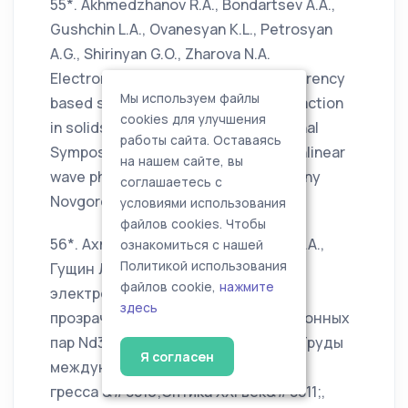
55*. Akhmedzhanov R.A., Bondartsev A.A.,
Gushchin L.A., Ovanesyan K.L., Petrosyan
A.G., Shirinyan G.O., Zharova N.A.
Electromagnetically induced transparency
Мы используем файлы
based spectroscopy of ion-ion interaction
cookies для улучшения
in solids //Proceedings of International
работы сайта. Оставаясь
Symposium "Topical problems of nonlinear
на нашем сайте, вы
wave physics". 20-26 July, 2008, Nizhny
соглашаетесь с
Novgorod, Russia, P.108-109
условиями использования
файлов cookies. Чтобы
56*. Ахмеджанов Р.А., Бондарцев А.А.,
ознакомиться с нашей
Политикой использования
Гущин Л.А. Использование 34
файлов cookie,
нажмите
электромагнитно индуцированной
здесь
прозрачности для спектроскопии ионных
пар Nd3+- Nd3+ в кристалле LaF3 //Труды
Я согласен
международного оптического кон-
гресса &#8810;Оптика ХХI век&#8811;,