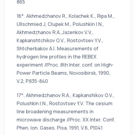
865
16*. Akhmedzhanov R., Kolachek K., Ripa M.,
Ullschmied J, Clupek M., Polushkin I.N.,
Akhmedzhanov R.A.,Jazenkov V.V.,
Kapkanshtchikov O.V., Rostovtsev Y.V.,
Shtcherbakov A.I. Measurements of
hydrogen line profiles in the REBEX
experiment //Proc. 8th Inter. conf. on High-
Power Particle Beams, Novosibirsk, 1990,
V.2, P.835-840
17*. Akhmedzhanov R.A., Kapkanshikov O.V.,
Polushkin I.N., Rostovtsev Y.V. The cesium
line broadening measurements in
microwave discharge //Proc. XX Inter. Conf.
Phen. Ion. Gases. Pisa, 1991, V.6, P.1041