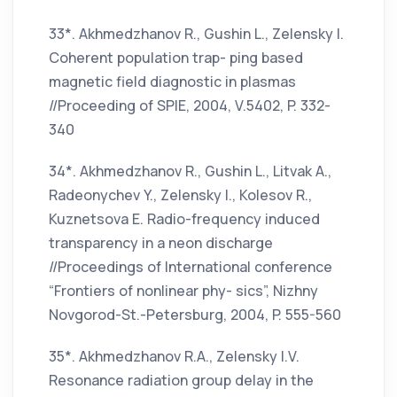
33*. Akhmedzhanov R., Gushin L., Zelensky I.
Coherent population trap- ping based
magnetic field diagnostic in plasmas
//Proceeding of SPIE, 2004, V.5402, P. 332-
340
34*. Akhmedzhanov R., Gushin L., Litvak A.,
Radeonychev Y., Zelensky I., Kolesov R.,
Kuznetsova E. Radio-frequency induced
transparency in a neon discharge
//Proceedings of International conference
“Frontiers of nonlinear phy- sics”, Nizhny
Novgorod-St.-Petersburg, 2004, P. 555-560
35*. Akhmedzhanov R.A., Zelensky I.V.
Resonance radiation group delay in the