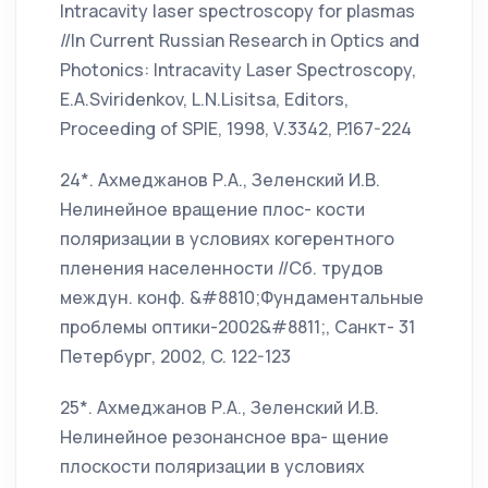
Intracavity laser spectroscopy for plasmas
//In Current Russian Research in Optics and
Photonics: Intracavity Laser Spectroscopy,
E.A.Sviridenkov, L.N.Lisitsa, Editors,
Proceeding of SPIE, 1998, V.3342, P.167-224
24*. Ахмеджанов Р.А., Зеленский И.В.
Нелинейное вращение плос- кости
поляризации в условиях когерентного
пленения населенности //Сб. трудов
междун. конф. &#8810;Фундаментальные
проблемы оптики-2002&#8811;, Санкт- 31
Петербург, 2002, C. 122-123
25*. Ахмеджанов Р.А., Зеленский И.В.
Нелинейное резонансное вра- щение
плоскости поляризации в условиях