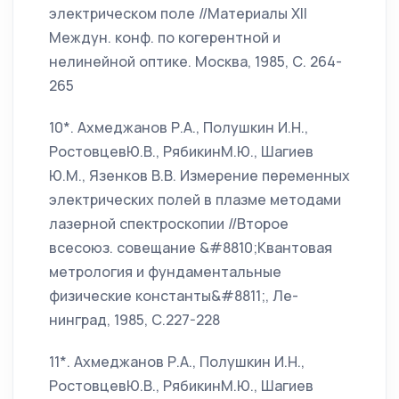
электрическом поле //Материалы XII
Междун. конф. по когерентной и
нелинейной оптике. Москва, 1985, С. 264-
265
10*. Ахмеджанов Р.А., Полушкин И.Н.,
РостовцевЮ.В., РябикинМ.Ю., Шагиев
Ю.М., Язенков В.В. Измерение переменных
электрических полей в плазме методами
лазерной спектроскопии //Второе
всесоюз. совещание &#8810;Квантовая
метрология и фундаментальные
физические константы&#8811;, Ле-
нинград, 1985, С.227-228
11*. Ахмеджанов Р.А., Полушкин И.Н.,
РостовцевЮ.В., РябикинМ.Ю., Шагиев