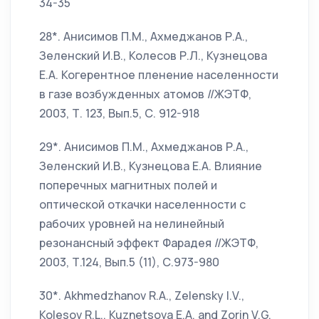
34-35
28*. Анисимов П.М., Ахмеджанов Р.А.,
Зеленский И.В., Колесов Р.Л., Кузнецова
Е.А. Когерентное пленение населенности
в газе возбужденных атомов //ЖЭТФ,
2003, Т. 123, Вып.5, С. 912-918
29*. Анисимов П.М., Ахмеджанов Р.А.,
Зеленский И.В., Кузнецова Е.А. Влияние
поперечных магнитных полей и
оптической откачки населенности с
рабочих уровней на нелинейный
резонансный эффект Фарадея //ЖЭТФ,
2003, Т.124, Вып.5 (11), С.973-980
30*. Akhmedzhanov R.A., Zelensky I.V.,
Kolesov R.L., Kuznetsova E.A. and Zorin V.G.