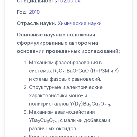
Специальность:
02.00.04
Год:
2010
Отрасль науки:
Химические науки
Основные научные положения,
сформулированные автором на
основании проведенных исследований:
Механизм фазообразования в
системах R
O
-BaO-CuO (R=РЗМ и Y)
2
3
и схемы фазовых равновесий.
Структурные и электрические
характеристики моно- и
поликристаллов Y(Dy)Ba
Cu
O
.
2
3
7-
d
Механизм взаимодействия
YBa
Cu
O
с малыми добавками
2
3
7-
d
различных оксидов.
Концентрационные границы