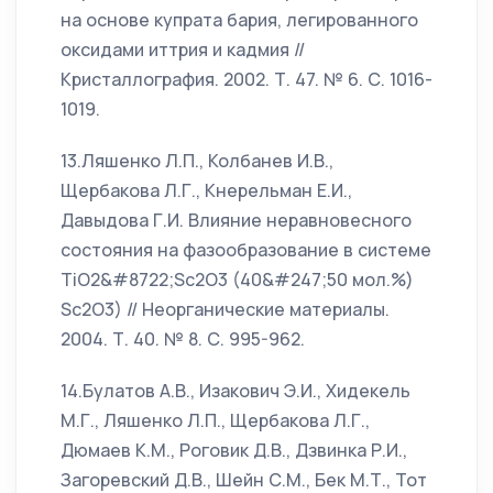
на основе купрата бария, легированного
оксидами иттрия и кадмия //
Кристаллография. 2002. Т. 47. № 6. С. 1016-
1019.
13.Ляшенко Л.П., Колбанев И.В.,
Щербакова Л.Г., Кнерельман Е.И.,
Давыдова Г.И. Влияние неравновесного
состояния на фазообразование в системе
TiO2&#8722;Sc2O3 (40&#247;50 мол.%)
Sc2O3) // Неорганические материалы.
2004. Т. 40. № 8. С. 995-962.
14.Булатов А.В., Изакович Э.И., Хидекель
М.Г., Ляшенко Л.П., Щербакова Л.Г.,
Дюмаев К.М., Роговик Д.В., Дзвинка Р.И.,
Загоревский Д.В., Шейн С.М., Бек М.Т., Тот