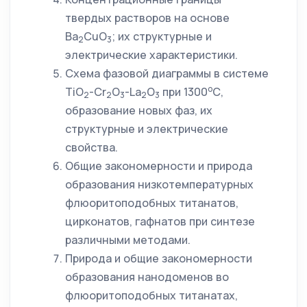
твердых растворов на основе
Ba
CuO
; их структурные и
2
3
электрические характеристики.
Схема фазовой диаграммы в системе
о
TiO
-Cr
O
-La
O
при 1300
С,
2
2
3
2
3
образование новых фаз, их
структурные и электрические
свойства.
Общие закономерности и природа
образования низкотемпературных
флюоритоподобных титанатов,
цирконатов, гафнатов при синтезе
различными методами.
Природа и общие закономерности
образования нанодоменов во
флюоритоподобных титанатах,