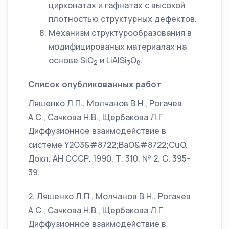
цирконатах и гафнатах с высокой
плотностью структурных дефектов.
Механизм структурообразования в
модифицированых материалах на
основе SiO
и LiAlSi
O
.
2
3
8
Список опубликованных работ
Ляшенко Л.П., Молчанов В.Н., Рогачев
А.С., Сачкова Н.В., Щербакова Л.Г.
Диффузионное взаимодействие в
системе Y2O3&#8722;BaO&#8722;CuO.
Докл. АН СССР. 1990. Т. 310. № 2. С. 395-
39.
2. Ляшенко Л.П., Молчанов В.Н., Рогачев
А.С., Сачкова Н.В., Щербакова Л.Г.
Диффузионное взаимодействие в