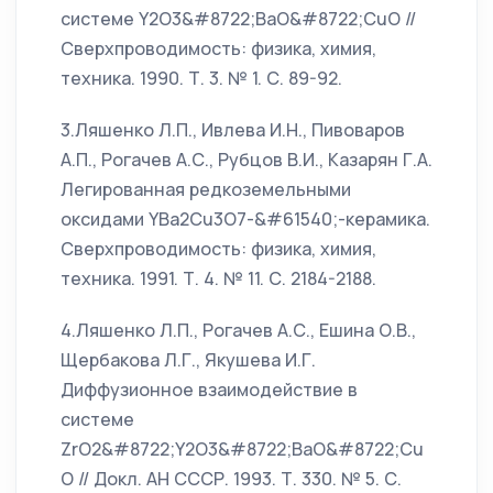
системе Y2O3&#8722;BaO&#8722;CuO //
Сверхпроводимость: физика, химия,
техника. 1990. Т. 3. № 1. С. 89-92.
3.Ляшенко Л.П., Ивлева И.Н., Пивоваров
А.П., Рогачев А.С., Рубцов В.И., Казарян Г.А.
Легированная редкоземельными
оксидами YBa2Cu3O7-&#61540;-керамика.
Сверхпроводимость: физика, химия,
техника. 1991. Т. 4. № 11. С. 2184-2188.
4.Ляшенко Л.П., Рогачев А.С., Ешина О.В.,
Щербакова Л.Г., Якушева И.Г.
Диффузионное взаимодействие в
системе
ZrO2&#8722;Y2O3&#8722;BaO&#8722;Cu
O // Докл. АН СССР. 1993. Т. 330. № 5. С.