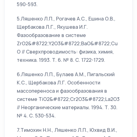
590-593.
5.Ляшенко Л.П., Рогачев А.С., Ешина О.В.,
Щербакова Л.Г., Якушева И.Г.
Фазообразование в системе
ZrO2&#8722;Y2O3&#8722;BaO&#8722;Cu
O // Сверхпроводимость: физика, химия,
техника. 1993. Т. 6. № 8. С. 1722-1729.
6.Ляшенко Л.П., Булаев А.М., Пигальский
К.С., Щербакова Л.Г. Особенности
массопереноса и фазообразования в
системе TiO2&#8722;Cr2O3&#8722;La2O3
// Неорганические материалы. 1994. Т. 30.
№ 4. С. 530-534.
7.Тимохин Н.Н., Ляшенко Л.П., Юхвид В.И.,