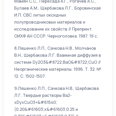
Мамян С.С., Пересада А.Г., Рогачев А.С.,
Булаев А.М., Щербакова Л.Г., Боровинская
И.П. СВС литых оксидных
полупроводниковых материалов и
исследование их свойств // Препринт.
ОИХФ АН СССР. Черноголовка. 1987. 19 с.
8.Ляшенко Л.П., Сачкова Н.В., Молчанов
В.Н., Щербакова Л.Г. Взаимная диффузия в
системе Dy2O3&#8722;BaO&#8722;CuO //
Неорганические материалы. 1996. Т. 32. №
12. С. 1502-1507.
9.Ляшенко Л.П., Сачкова Н.В., Щербакова
Л.Г. Твердые растворы Ba2-
xDyxCuO3+&#61540;
(0.20&#61603;x&#61603;0.25 и