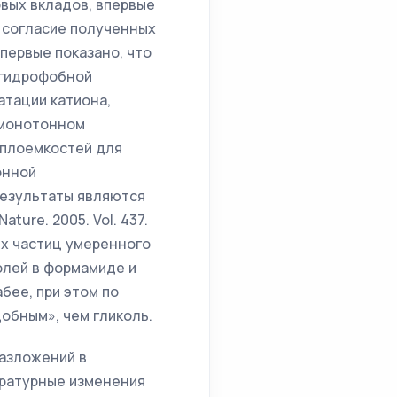
вых вкладов, впервые
 согласие полученных
ервые показано, что
 гидрофобной
атации катиона,
 монотонном
еплоемкостей для
онной
результаты являются
ure. 2005. Vol. 437.
ых частиц умеренного
олей в формамиде и
бее, при этом по
обным», чем гликоль.
азложений в
ературные изменения