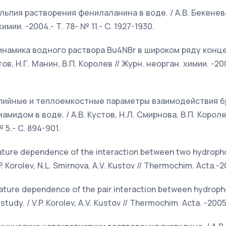
альпия растворения фенилаланина в воде. / А.В. Бекенева,
имии. -2004.- Т. 78- № 11.- C. 1927-1930.
динамика водного раствора Bu4NBr в широком ряду конц
ов, Н.Г. Манин, В.П. Королев // Журн. неорган. химии. -200
льпийные и теплоемкостные параметры взаимодействия 
идом в воде. / А.В. Кустов, Н.Л. Смирнова, В.П. Королев
 5.- C. 894-901.
ature dependence of the interaction between two hydropho
P. Korolev, N.L. Smirnova, A.V. Kustov // Thermochim. Acta.-2
ature dependence of the pair interaction between hydropho
study. / V.P. Korolev, A.V. Kustov // Thermochim. Acta. -2005.