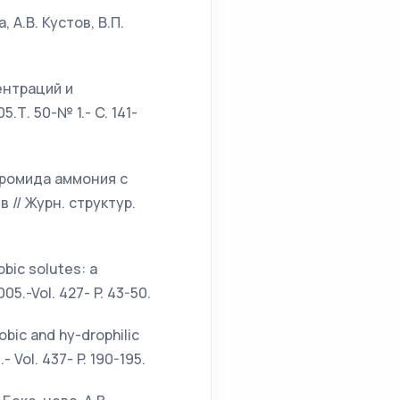
 А.В. Кустов, В.П.
ентраций и
5.Т. 50-№ 1.- C. 141-
бромида аммония с
 // Журн. структур.
bic solutes: a
005.-Vol. 427- P. 43-50.
bic and hy-drophilic
- Vol. 437- P. 190-195.