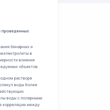
и проведенных
ания бинарных и
неэлектролиты в
мерности влияния
ледуемых объектов.
водном растворе
молекул воды более
действующих
улы воды с полярными
ые корреляции между