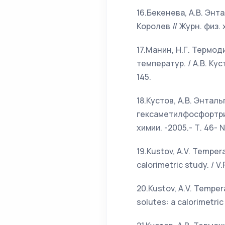
16.Бекенева, А.В. Энт
Королев // Журн. физ. х
17.Манин, Н.Г. Термо
температур. / А.В. Куст
145.
18.Кустов, А.В. Энта
гексаметилфосфортриам
химии. -2005.- Т. 46- №
19.Kustov, A.V. Temper
calorimetric study. / V.
20.Kustov, A.V. Temper
solutes: a calorimetric 