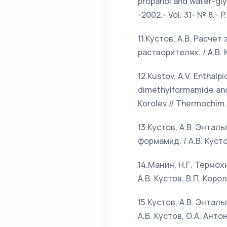
propanol and water-glyc
-2002.- Vol. 31- № 8.- P
11.Кустов, А.В. Расч
растворителях. / А.В. 
12.Kustov, A.V. Enthalp
dimethylformamide and a
Korolev // Thermochim. 
13.Кустов, А.В. Энта
формамид. / А.В. Кустов
14.Манин, Н.Г. Термох
А.В. Кустов, В.П. Корол
15.Кустов, А.В. Энтал
А.В. Кустов, О.А. Анто