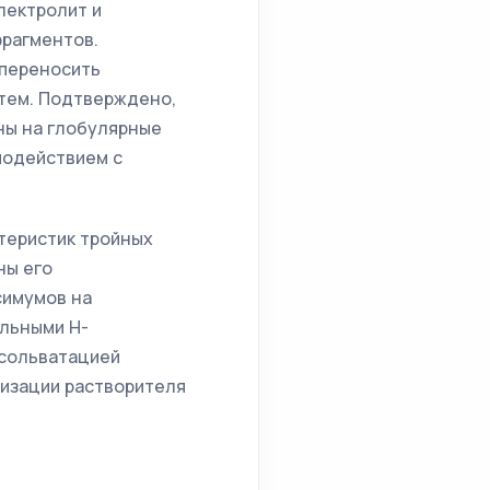
лектролит и
рагментов.
 переносить
стем. Подтверждено,
ны на глобулярные
модействием с
теристик тройных
ны его
симумов на
ильными Н-
 сольватацией
низации растворителя