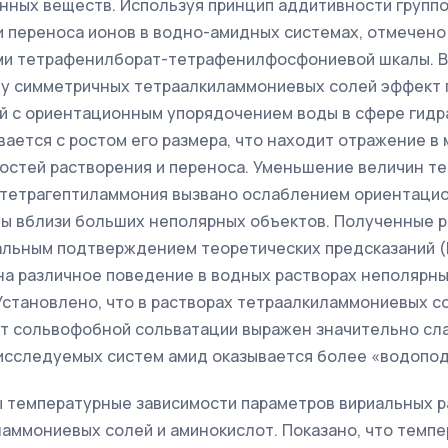
нных веществ. Используя принцип аддитивности группо
и переноса ионов в водно-амидных системах, отмечено
ми тетрафенилборат-тетрафенилфосфониевой шкалы. Вп
ду симметричных тетраалкиламмониевых солей эффект
ый с ориентационным упорядочением воды в сфере гидр
ается с ростом его размера, что находит отражение в
остей растворения и переноса. Уменьшение величин т
и тетрагептиламмония вызвано ослаблением ориентаци
ы вблизи больших неполярных объектов. Полученные 
ьным подтверждением теоретических предсказаний (Nat
 на различное поведение в водных растворах неполярн
Установлено, что в растворах тетраалкиламмониевых с
т сольвофобной сольватации выражен значительно сла
исследуемых систем амид оказывается более «водопод
 температурные зависимости параметров вириальных р
ламмониевых солей и аминокислот. Показано, что темп