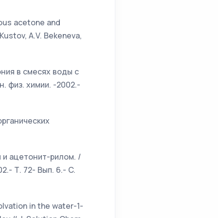
eous acetone and
Kustov, A.V. Bekeneva,
ния в смесях воды с
. физ. химии. -2002.-
органических
 и ацетонит-рилом. /
.- Т. 72- Вып. 6.- C.
lvation in the water-1-