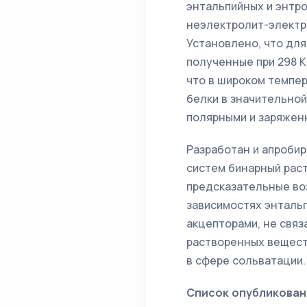
энтальпийных и энтр
неэлектролит-электр
Установлено, что дл
полученные при 298 
что в широком темпе
белки в значительной
полярными и заряжен
Разработан и апроби
систем бинарный рас
предсказательные во
зависимостях энталь
акцепторами, не свя
растворенных вещест
в сфере сольватации.
Список опубликован