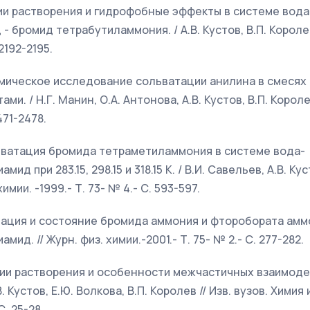
ьпии растворения и гидрофобные эффекты в системе вода 
бромид тетрабутиламмония. / А.В. Кустов, В.П. Королев 
 2192-2195.
имическое исследование сольватации анилина в смесях
и. / Н.Г. Манин, О.А. Антонова, А.В. Кустов, В.П. Королев.
471-2478.
льватация бромида тетраметиламмония в системе вода-
д при 283.15, 298.15 и 318.15 К. / В.И. Савельев, А.В. Куст
имии. -1999.- Т. 73- № 4.- С. 593-597.
атация и состояние бромида аммония и фторобората амм
д. // Журн. физ. химии.-2001.- Т. 75- № 2.- С. 277-282.
ьпии растворения и особенности межчастичных взаимоде
. Кустов, Е.Ю. Волкова, В.П. Королев // Изв. вузов. Химия
С. 25-28.