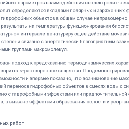
опийных параметров взаимодействия неэлектролит-неэ
олит определяются вкладами полярных и заряженных ф
я гидрофобных объектов в общем случае неправомерно
К результаты на температуры функционирования биоси
ратурном интервале денатурирующее действие мочеви
 степени связано с энергетически благоприятным взаи
ными группами макромолекул.
рован подход к предсказанию термодинамических харак
творитель-растворенное вещество. Продемонстрирова
зможности и впервые показано, что возникновение мак
пий переноса гидрофобных объектов в смесях воды с с
зано с гидрофобными эффектами или предпочтительной
в, а вызвано эффектами образования полости и реорга
ных работ