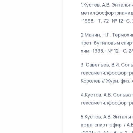
1.Кустов, А.В. Энтал
метилфосфортриамид - 
-1998.- Т. 72- № 12- С.
2.Манин, Н.Г. Термох
трет-бутиловым спиртам
хим.-1998.- № 12.- C. 2
3. Савельев, В.И. Со
гексаметилфосфортриами
Королев // Журн. физ. х
4.Кустов, А.В. Сольв
гексаметилфосфортриами
5.Кустов, А.В. Энтал
вода-спирт-эфир. / А.В
-2001.- Т. 44.- Вып. 2.- 