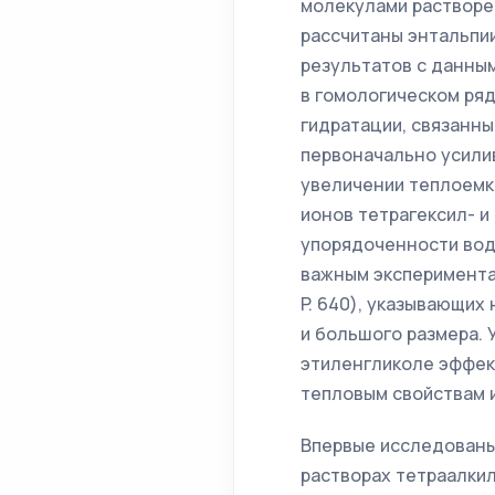
молекулами растворе
рассчитаны энтальпи
результатов с данны
в гомологическом ря
гидратации, связанн
первоначально усилив
увеличении теплоемк
ионов тетрагексил- 
упорядоченности вод
важным экспериментал
P. 640), указывающих
и большого размера. 
этиленгликоле эффек
тепловым свойствам 
Впервые исследованы
растворах тетраалки