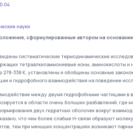
0.04
ческие науки
оложения, сформулированные автором на основани
оведены систематические термодинамические исследов
ержащих тетраалкиламмониевые ионы, аминокислоты и 
р 278-338 К, установлены и обобщены основные законо
ции и гидрофобного взаимодействия на поведение исс
аимодействие между двумя гидрофобными частицами в 
ксируется в области очень больших разбавлений, где 
формирования двух гидратных оболочек вокруг взаимо
казано, что чем более слабые Н-связи образуют молек
итов, тем при меньших концентрациях возникают парн