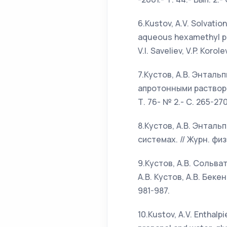
6.Kustov, A.V. Solvati
aqueous hexamethyl pho
V.I. Saveliev, V.P. Korol
7.Кустов, А.В. Энтал
апротонными растворите
Т. 76- № 2.- С. 265-270
8.Кустов, А.В. Энтал
системах. // Журн. физ.
9.Кустов, А.В. Сольв
А.В. Кустов, А.В. Бекен
981-987.
10.Kustov, A.V. Enthalp