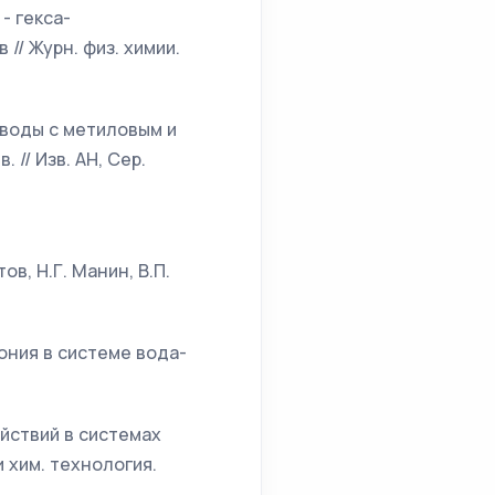
- гекса-
// Журн. физ. химии.
 воды с метиловым и
 // Изв. АН, Сер.
ов, Н.Г. Манин, В.П.
ония в системе вода-
йствий в системах
 и хим. технология.