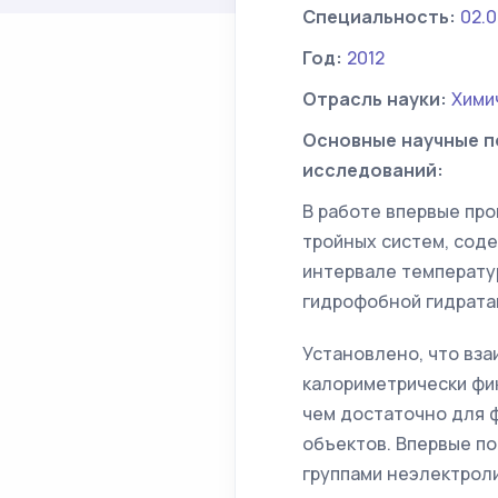
Специальность:
02.0
Год:
2012
Отрасль науки:
Хими
Основные научные п
исследований:
В работе впервые пр
тройных систем, сод
интервале температу
гидрофобной гидрата
Установлено, что вз
калориметрически фи
чем достаточно для 
объектов. Впервые по
группами неэлектрол