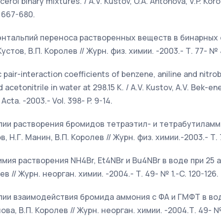
erol binary mixtures. / A.V. Kustov, O.A. Antonova, V.P. Koro
. 667-680.
ет энтальпий переноса растворенных веществ в бинарны
Кустов, В.П. Королев // Журн. физ. химии. -2003.- Т. 77- № 
ic pair-interaction coefficients of benzene, aniline and nitr
cetonitrile in water at 298.15 K. / A.V. Kustov, A.V. Bek-ene
Acta. -2003.- Vol. 398- P. 9-14.
льпии растворения бромидов тетраэтил- и тетрабутилам
, Н.Г. Манин, В.П. Королев // Журн. физ. химии.-2003.- Т. 
имия растворения NH4Br, Et4NBr и Bu4NBr в воде при 25 an
ев // Журн. неорган. химии. -2004.- Т. 49- № 1.-C. 120-126.
ьпии взаимодействия бромида аммония с ФА и ГМФТ в воде
нова, В.П. Королев // Журн. неорган. химии. -2004.Т. 49- № 