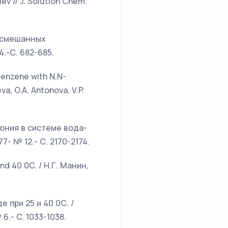
lev // J. Solution Chem.
х смешанных
4.-С. 682-685.
obenzene with N,N-
va, O.A. Antonova, V.P.
мония в системе вода-
77- № 12.- С. 2170-2174.
d 40 0C. / Н.Г. Манин,
 при 25 и 40 0С. /
6.- C. 1033-1038.