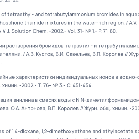
on of tetraethyl- and tetrabutylammonium bromides in aqu
sphoric triamide mixtures in the water-rich region. / A.V. 
ev // J. Solution Chem. -2002.- Vol. 31- № 1.- P. 71-80.
ьпии растворения бромидов тетраэтил- и тетрабутиламмо
лями. / А.В. Кустов, В.И. Савельев, В.П. Королев // Журн
.
ьпийные характеристики индивидуальных ионов в водно-
 химии. -2002.- T. 76- № 3.- C. 451-454.
атация анилина в смесях воды с N,N-диметилформамидом
ева, О.А. Антонова, В.П. Королев // Журн. общ. химии. -2002
ies of 1,4-dioxane, 1,2-dimethoxyethane and ethylacetate so