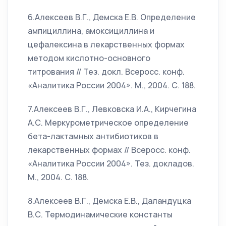
6.Алексеев В.Г., Демска Е.В. Определение
ампициллина, амоксициллина и
цефалексина в лекарственных формах
методом кислотно-основного
титрования // Тез. докл. Всеросс. конф.
«Аналитика России 2004». М., 2004. С. 188.
7.Алексеев В.Г., Левковска И.А., Кирчегина
А.С. Меркурометрическое определение
бета-лактамных антибиотиков в
лекарственных формах // Всеросс. конф.
«Аналитика России 2004». Тез. докладов.
М., 2004. С. 188.
8.Алексеев В.Г., Демска Е.В., Даландуцка
В.С. Термодинамические константы