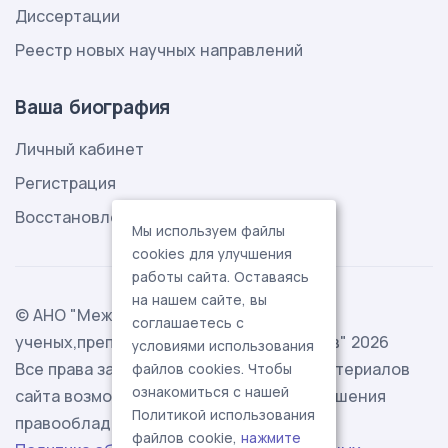
Диссертации
Реестр новых научных направлений
Ваша биография
Личный кабинет
Регистрация
Восстановление пароля
Мы используем файлы
cookies для улучшения
работы сайта. Оставаясь
на нашем сайте, вы
© АНО "Международная ассоциация
соглашаетесь с
ученых,преподавателей и специалистов" 2026
условиями использования
Все права защищены. Использование материалов
файлов cookies. Чтобы
ознакомиться с нашей
сайта возможно исключительно с разрешения
Политикой использования
правообладателя.
файлов cookie,
нажмите