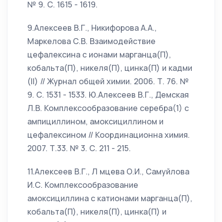
№ 9. С. 1615 - 1619.
9.Алексеев В.Г., Никифорова А.А.,
Маркелова С.В. Взаимодействие
цефалексина с ионами марганца(П),
кобальта(П), никеля(П), цинка(П) и кадми
(II) // Журнал общей химии. 2006. Т. 76. №
9. С. 1531 - 1533. Ю.Алексеев В.Г., Демская
Л.В. Комплексообразование серебра(1) с
ампициллином, амоксициллином и
цефалексином // Координационна химия.
2007. Т.33. № 3. С. 211 - 215.
11.Алексеев В.Г., Л мцева О.И., Самуйлова
И.С. Комплексообразование
амоксициллина с катионами марганца(П),
кобальта(П), никеля(П), цинка(П) и