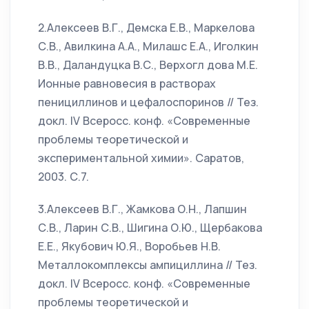
2.Алексеев В.Г., Демска Е.В., Маркелова
С.В., Авилкина А.А., Милашс Е.А., Иголкин
В.В., Даландуцка В.С., Верхогл дова М.Е.
Ионные равновесия в растворах
пенициллинов и цефалоспоринов // Тез.
докл. IV Всеросс. конф. «Современные
проблемы теоретической и
экспериментальной химии». Саратов,
2003. С.7.
3.Алексеев В.Г., Жамкова О.Н., Лапшин
С.В., Ларин С.В., Шигина О.Ю., Щербакова
Е.Е., Якубович Ю.Я., Воробьев Н.В.
Металлокомплексы ампициллина // Тез.
докл. IV Всеросс. конф. «Современные
проблемы теоретической и