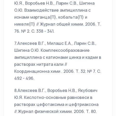
Ю.Я., Воробьев Н.В., Ларин С.В., Шигина
О.Ю. Взаимодействие ампициллина с
ионами марганца(П), кобальта(П) и
никеля(П) // Журнал общей химии. 2006. Т.
76. № 2. C. 338 - 341.
7.Алексеев В.Г., Милашс Е.А., Ларин С.В.,
Шигина О.Ю. Комплексообразование
ампициллина с катионами цинка и кадми в
растворах нитрата кали //
Координационна хими . 2006. Т. 32. № 7. С.
492 - 496.
8.Алексеев В.Г., Воробьев Н.В., Якубович
Ю.Я. Кислотно-основные равновеси в
растворах цефотаксима и цефтриаксона
// Журнал физической химии. 2006. Т. 80.