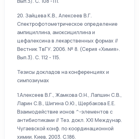
Вып.3). С. 108 -111.
20. Зайцева К.В., Алексеев В.Г.
Спектрофотометрическое определение
ампициллина, амоксициллина и
цефалексина в лекарственных формах //
Вестник ТвГУ. 2006. № 8. (Серия «Химия».
Вып.3). С. 112 - 115.
Тезисы докладов на конференциях и
симпозиумах
1.Алексеев В.Г., Жамкова О.Н., Лапшин С.В.,
Ларин С.В., Шигина О.Ю., Щербакова Е.Е.
Взаимодействие ионов ^-элементов с
антибиотиками // Тез. докл. XXI Междунар.
Чугаевской конф. по координационной
химии. Киев, 2003. С.186.