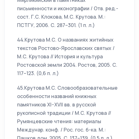
Мирликийский в памятниках
письменности и иконографии / Отв. ред.-
сост. Г.С. Клокова, М.С. Крутова. М.:
ПСТГУ, 2006. С. 287–301. (1 п. л.)
44.Крутова М.С. О названиях житийных
текстов Ростово-Ярославских святых /
М.С. Крутова // История и культура
Ростовской земли 2004. Ростов, 2005. С.
117–123. (0,6 п. л.)
45.Крутова М.С. Словообразовательные
особенности названий книжных
памятников XI–XVII вв. в русской
рукописной традиции / М.С. Крутова //
Румянцевские чтения: материалы
Междунар. конф. / Рос. гос. б-ка. М.:
Пашков дом, 2005. С. 137–139. (0,5 п. л.)