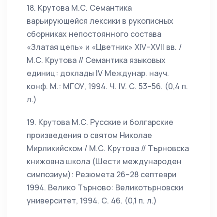
18. Крутова М.С. Семантика
варьирующейся лексики в рукописных
сборниках непостоянного состава
«Златая цепь» и «Цветник» XIV–XVII вв. /
М.С. Крутова // Семантика языковых
единиц: доклады IV Междунар. науч.
конф. М.: МГОУ, 1994. Ч. IV. С. 53–56. (0,4 п.
л.)
19. Крутова М.С. Русские и болгарские
произведения о святом Николае
Мирликийском / М.С. Крутова // Търновска
книжовна школа (Шести международен
симпозиум): Резюмета 26–28 септеври
1994. Велико Търново: Великотърновски
университет, 1994. С. 46. (0,1 п. л.)