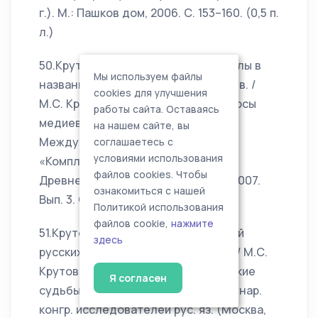
г.). М.: Пашков дом, 2006. С. 153–160. (0,5 п.
л.)
50.Крутова М.С. Метафоры и символы в
Мы используем файлы
названиях рукописных книг XIV–XIX в. /
cookies для улучшения
М.С. Крутова // Древняя Русь. Вопросы
работы сайта. Оставаясь
медиевистики: тез. докл. IV
на нашем сайте, вы
Международной конференции
соглашаетесь с
условиями использования
«Комплексный подход в изучении
файлов cookies. Чтобы
Древней Руси». М.: Древняя Русь, 2007.
ознакомиться с нашей
Вып. 3. С. 54–56. (0,3 п. л.)
Политикой использования
файлов cookie,
нажмите
51.Крутова М.С. Семантика названий
здесь
русских рукописных книг XI–XIX вв. / М.С.
Крутова // Русский язык: исторические
Я согласен
судьбы и современность: III Междунар.
конгр. исследователей рус. яз. (Москва,