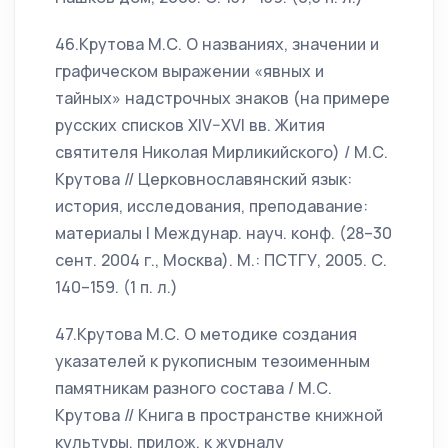
46.Крутова М.С. О названиях, значении и
графическом выражении «явных и
тайных» надстрочных знаков (на примере
русских списков XIV–XVI вв. Жития
святителя Николая Мирликийского) / М.С.
Крутова // Церковнославянский язык:
история, исследования, преподавание:
материалы I Междунар. науч. конф. (28–30
сент. 2004 г., Москва). М.: ПСТГУ, 2005. С.
140–159. (1 п. л.)
47.Крутова М.С. О методике создания
указателей к рукописным тезоименным
памятникам разного состава / М.С.
Крутова // Книга в пространстве книжной
культуры, прилож. к журналу