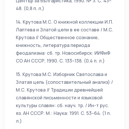
Център за българистика, 1990. № 3. С. 43–
48. (0,8 п. л.)
14. Крутова М.С. О книжной коллекции И.П.
Лаптева и Златой цепи в ее составе / М.С.
Крутова // Общественное сознание,
книжность, литература периода
феодализма: сб. тр. Новосибирск: ИИФиФ
СО АН СССР, 1990. С. 133–138. (0,4 п. л.)
15. Крутова М.С. Изборник Святослава и
Златая цепь (сопоставительный анализ) /
М.С. Крутова // Традиции древнейшей
славянской письменности и языковой
культуры славян: сб. науч. тр. / Ин-т рус.
яз. АН СССР. М.: Наука: 1991. С. 53–64. (1 п.
л.)