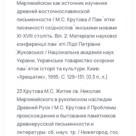
Мирликийском как источник изучения
древней восточнославянской
письменности / М.С. Крутова // Пам´ятки
писемностi схiднослов´янськими мовами
XI-XVIII столiть. Вiп. 2: Матерiали науковоi
конференцii пам´ятi Лiдii Петрiвни
Жуковськоi / Нацiональна академiя наук
Украiни, Украiнське товариство охорони
пам´яток iсторii та культури. Киев:
«Хрещатик», 1995. С. 129–131. (0,3 п. л.)
23.Крутова М.С. Житие св. Николая
Мирликийского в рукописном наследии
Древней Руси / М.С. Крутова // Проблемы
происхождения и бытования памятников
древнерусской письменности и
литературы: сб. науч. тр. / Нижегород. гос.