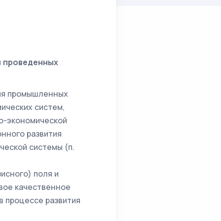
и проведенных
тия промышленных
ических систем,
о-экономической
онного развития
ческой системы (п.
исного) поля и
вое качественное
в процессе развития