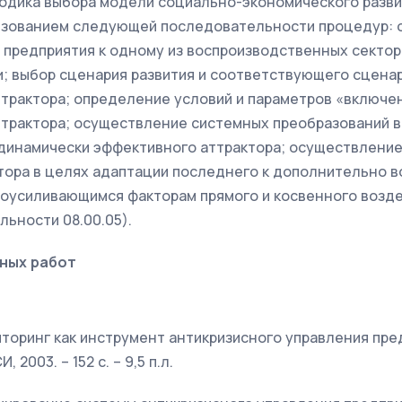
одика выбора модели социально-экономического разв
льзованием следующей последовательности процедур:
предприятия к одному из воспроизводственных сектор
; выбор сценария развития и соответствующего сцена
трактора; определение условий и параметров «включе
трактора; осуществление системных преобразований в
динамически эффективного аттрактора; осуществлени
тора в целях адаптации последнего к дополнительно 
оусиливающимся факторам прямого и косвенного воздейс
льности 08.00.05).
ных работ
торинг как инструмент антикризисного управления пред
2003. – 152 с. – 9,5 п.л.