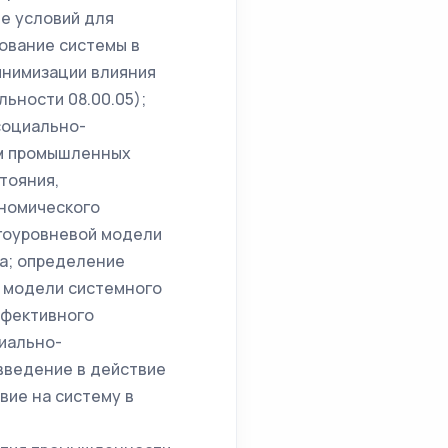
ие условий для
ование системы в
инимизации влияния
ьности 08.00.05);
социально-
ем промышленных
тояния,
ономического
огоуровневой модели
на; определение
р модели системного
ффективного
циально-
введение в действие
вие на систему в