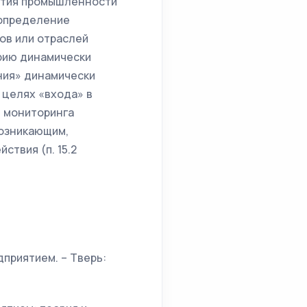
ития промышленности
 определение
ов или отраслей
рию динамически
ния» динамически
 целях «входа» в
е мониторинга
возникающим,
твия (п. 15.2
приятием. – Тверь: