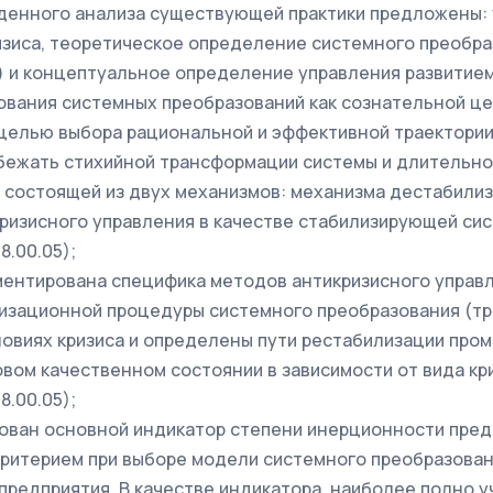
денного анализа существующей практики предложены:
зиса, теоретическое определение системного преобр
 и концептуальное определение управления развитием
ования системных преобразований как сознательной ц
целью выбора рациональной и эффективной траектории
бежать стихийной трансформации системы и длительно
 состоящей из двух механизмов: механизма дестабилиз
ризисного управления в качестве стабилизирующей систе
8.00.05);
ментирована специфика методов антикризисного управ
изационной процедуры системного преобразования (т
ловиях кризиса и определены пути рестабилизации пр
вом качественном состоянии в зависимости от вида криз
8.00.05);
ован основной индикатор степени инерционности пред
ритерием при выборе модели системного преобразован
редприятия. В качестве индикатора, наиболее полно 