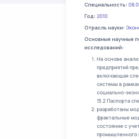
Специальность:
08.0
Год:
2010
Отрасль науки:
Экон
Основные научные п
исследований:
На основе анал
предприятий пре
включающая сле
системы в рамка
социально-эконо
15.2 Паспорта сп
разработаны мод
фрактальные мо
состояние с уче
промышленного п