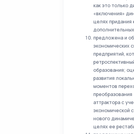
как это только 
«включения» дин
целях придания 
дополнительных 
предложена и об
экономических с
предприятий, ко
ретроспективный
образования; оц
развития локаль
моментов перехо
преобразования 
аттрактора с уч
экономической с
нового динамиче
целях ее рестаби