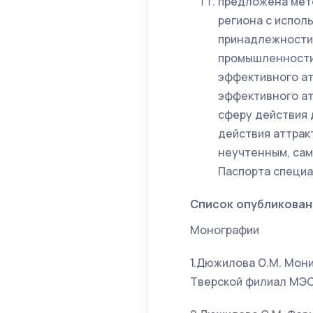
предложена мет
региона с испо
принадлежности 
промышленности
эффективного ат
эффективного ат
сферу действия 
действия аттрак
неучтенным, сам
Паспорта специа
Список опубликован
Монографии
1.Дюжилова О.М. Мони
Тверской филиал МЭСИ, 