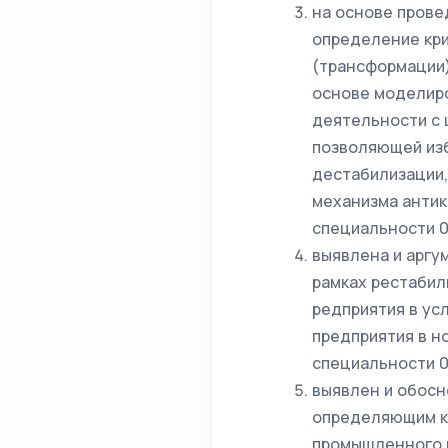
на основе прове
определение кри
(трансформации)
основе моделир
деятельности с 
позволяющей из
дестабилизации,
механизма антик
специальности 0
выявлена и аргу
рамках рестабил
редприятия в ус
предприятия в но
специальности 0
выявлен и обосн
определяющим к
промышленного п