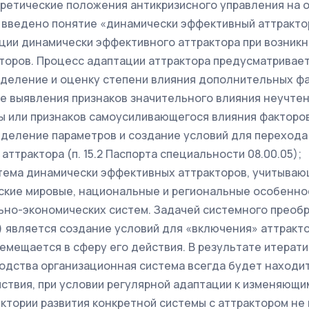
ретические положения антикризисного управления на 
 введено понятие «динамически эффективный аттракто
ции динамически эффективного аттрактора при возникн
торов. Процесс адаптации аттрактора предусматрива
деление и оценку степени влияния дополнительных фа
ае выявления признаков значительного влияния неучте
ы или признаков самоусиливающегося влияния факторов
еделение параметров и создание условий для перехода
аттрактора (п. 15.2 Паспорта специальности 08.00.05);
тема динамически эффективных аттракторов, учитываю
кие мировые, национальные и региональные особенно
ьно-экономических систем. Задачей системного преоб
 является создание условий для «включения» аттракто
емещается в сферу его действия. В результате итерат
одства организационная система всегда будет находит
йствия, при условии регулярной адаптации к изменяющи
ктории развития конкретной системы с аттрактором не 