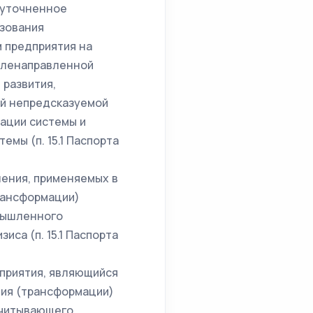
 уточненное
азования
 предприятия на
еленаправленной
 развития,
й непредсказуемой
ации системы и
мы (п. 15.1 Паспорта
ления, применяемых в
рансформации)
омышленного
иса (п. 15.1 Паспорта
приятия, являющийся
ия (трансформации)
учитывающего