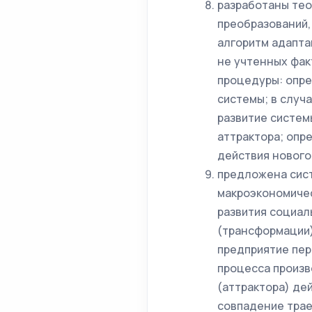
разработаны тео
преобразований,
алгоритм адапта
не учтенных фак
процедуры: опре
системы; в случ
развитие систем
аттрактора; опр
действия нового 
предложена сис
макроэкономичес
развития социал
(трансформации)
предприятие пер
процесса произв
(аттрактора) де
совпадение трае