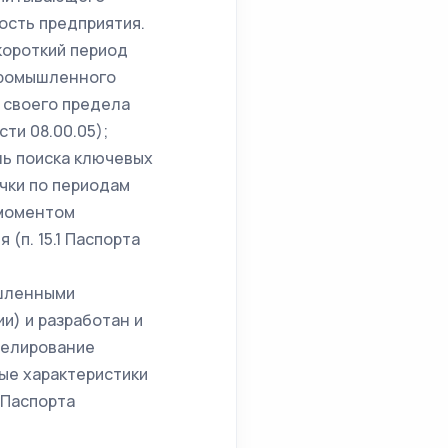
ость предприятия.
короткий период
промышленного
 своего предела
сти 08.00.05);
ь поиска ключевых
чки по периодам
 моментом
(п. 15.1 Паспорта
ышленными
и) и разработан и
делирование
ые характеристики
 Паспорта