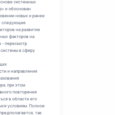
основе системных
р» и обоснован
овении новых и ранее
ет следующие
кторов на развитие
нных факторов на
 - пересмотр
 системы в сферу
щих
сти и направления
разования
ра, при этом
ивного повторения
ься в области его
мся условиям. Полное
предполагается, так