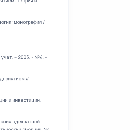
ятием: теория и
огия: монография /
чет. – 2005. - №4. –
дприятием //
ции и инвестиции.
вания адекватной
итический сборник. №