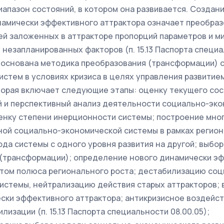
диапазон состояний, в котором она развивается. Создан
амически эффективного аттрактора означает преобраз
ей заложенных в аттракторе пропорций параметров и м
незапланированных факторов (п. 15.13 Паспорта специал
основана методика преобразования (трансформации) 
истем в условиях кризиса
в целях управления развити
торая включает следующие этапы: оценку текущего сос
 и перспективный анализ деятельности социально-эк
енку степени инерционности системы; построение мн
ной социально-экономической системы в рамках регио
да системы с одного уровня развития на другой; выбо
(трансформации); определение нового динамически э
етом полюса регионального роста; дестабилизацию со
истемы, нейтрализацию действия старых аттракторов; 
ски эффективного аттрактора; антикризисное воздейст
лизации (п. 15.13 Паспорта специальности 08.00.05);