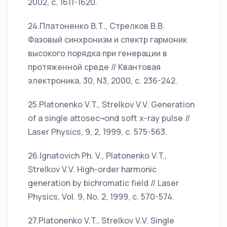
2002, c. 1611-1620.
24.Платоненко В.Т., Стрелков В.В.
Фазовый синхронизм и спектр гармоник
высокого порядка при генерации в
протяженной среде // Квантовая
электроника, 30, N3, 2000, с. 236-242.
25.Platonenko V.T., Strelkov V.V. Generation
of a single attosec¬ond soft x-ray pulse //
Laser Physics, 9, 2, 1999, c. 575-563.
26.Ignatovich Ph. V., Platonenko V.T.,
Strelkov V.V. High-order harmonic
generation by bichromatic field // Laser
Physics, Vol. 9, No. 2, 1999, c. 570-574.
27.Platonenko V.T., Strelkov V.V. Single