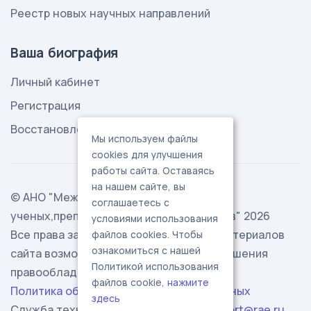
Реестр новых научных направлений
Ваша биография
Личный кабинет
Регистрация
Восстановление пароля
Мы используем файлы
cookies для улучшения
работы сайта. Оставаясь
на нашем сайте, вы
© АНО "Международная ассоциация
соглашаетесь с
ученых,преподавателей и специалистов" 2026
условиями использования
Все права защищены. Использование материалов
файлов cookies. Чтобы
ознакомиться с нашей
сайта возможно исключительно с разрешения
Политикой использования
правообладателя.
файлов cookie,
нажмите
Политика обработки персональных данных
здесь
Служба технической поддержки -
support@rae.ru