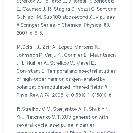
Strelkov V., Po-letto L., Villoresi P., Benedetti
E., Caumes J.-P., Stagira S., Vozzi C, Sansone
G., Nisoli M. Sub 100 attosecond XUV pulses
// Springer Series in Chemical Physics, 88,
2007, c. 3-5.
14.Sola I. J., Zair A., Lopez-Martens R.,
Johnsson P., Varju K., Cormier E., Mauritsson
J., L´Huillier A., Strelkov V., Mevel E.,
Con¬stant E. Temporal and spectral studies
of high-order harmonics gen¬erated by
polarization-modulated infrared fields //
Phys. Rev. A 74, 2006, c. 013810-1-013810-8.
15.Strelkov V. V., Sterjantov A. F., Shubin N.
Yu., Platonenko V. T. XUV generation with
several-cycle laser pulse in barrier-