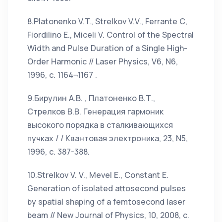
8.Platonenko V.T., Strelkov V.V., Ferrante С,
Fiordilino Е., Miceli V. Control of the Spectral
Width and Pulse Duration of a Single High-
Order Harmonic // Laser Physics, V6, N6,
1996, c. 1164¬1167 .
9.Бирулин А.В. , Платоненко В.Т.,
Стрелков В.В. Генерация гармоник
высокого порядка в сталкивающихся
пучках / / Квантовая электроника, 23, N5,
1996, с. 387-388.
10.Strelkov V. V., Mevel Е., Constant Е.
Generation of isolated attosecond pulses
by spatial shaping of a femtosecond laser
beam // New Journal of Physics, 10, 2008, c.