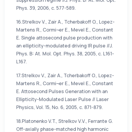
suppression regime //J. Phys. B: At. Mol. Opt.
Phys. 39, 2006, c. 577-589.
16.Strelkov V., Zair A., Tcherbakoff O., Lopez-
Martens R., Cormi¬er E., Mevel E., Constant
E. Single attosecond pulse production with
an ellipticity-modulated driving IR pulse //J.
Phys. B: At. Mol. Opt. Phys. 38, 2005, c. L161-
L167.
17.Strelkov V., Zair A., Tcherbakoff O., Lopez-
Martens R., Cormi¬er E., Mevel E., Constant
E. Attosecond Pulses Generation with an
Ellipticity-Modulated Laser Pulse // Laser
Physics, Vol. 15, No. 6, 2005, c. 871-879.
18.Platonenko V.T., Strelkov V.V., Ferrante G.
Off-axially phase-matched high harmonic