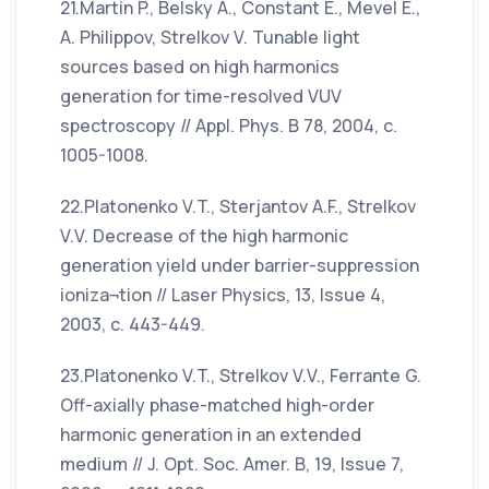
21.Martin P., Belsky A., Constant E., Mevel E.,
A. Philippov, Strelkov V. Tunable light
sources based on high harmonics
generation for time-resolved VUV
spectroscopy // Appl. Phys. В 78, 2004, с.
1005-1008.
22.Platonenko V.T., Sterjantov A.F., Strelkov
V.V. Decrease of the high harmonic
generation yield under barrier-suppression
ioniza¬tion // Laser Physics, 13, Issue 4,
2003, c. 443-449.
23.Platonenko V.T., Strelkov V.V., Ferrante G.
Off-axially phase-matched high-order
harmonic generation in an extended
medium // J. Opt. Soc. Amer. B, 19, Issue 7,