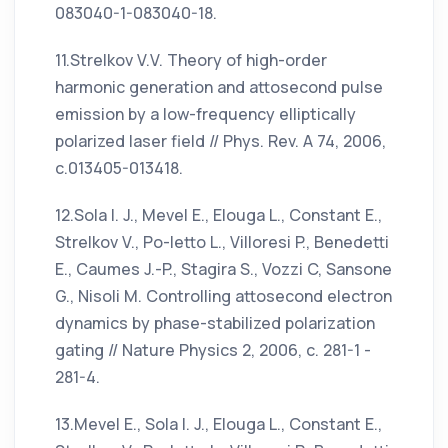
083040-1-083040-18.
11.Strelkov V.V. Theory of high-order
harmonic generation and attosecond pulse
emission by a low-frequency elliptically
polarized laser field // Phys. Rev. A 74, 2006,
c.013405-013418.
12.Sola I. J., Mevel E., Elouga L., Constant E.,
Strelkov V., Po-letto L., Villoresi P., Benedetti
E., Caumes J.-P., Stagira S., Vozzi C, Sansone
G., Nisoli M. Controlling attosecond electron
dynamics by phase-stabilized polarization
gating // Nature Physics 2, 2006, c. 281-1 -
281-4.
13.Mevel E., Sola I. J., Elouga L., Constant E.,