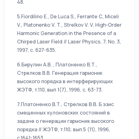
48.
5.Fiordilino Е., De Luca S., Ferrante С, Miceli
V., Platonenko V. Т., Strelkov V. V. High-Order
Harmonic Generation in the Presence of a
Chirped Laser Field // Laser Physics, 7, No. 3,
1997, c. 627-635.
6.Бирулин А.В. , Платоненко В.Т.,
Стрелков В.В. Генерация гармоник
высокого порядка в интерферирующих
ЖЭТФ, т.110, вып 1(7), 1996, с. 63-73.
7.Платоненко В.Т., Стрелков В.В. Б эзис
смещенных кулоновских состояний в
задаче о генерации гармоник высокого
порядка // ЖЭТФ, т.110, вып.5 (11), 1996,
с.1641-1653.