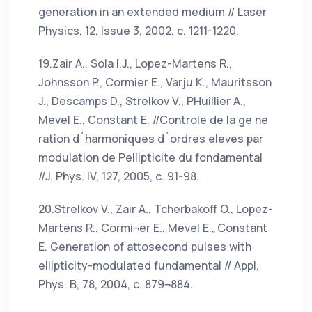
generation in an extended medium // Laser
Physics, 12, Issue 3, 2002, c. 1211-1220.
19.Zair A., Sola I.J., Lopez-Martens R.,
Johnsson P., Cormier E., Varju K., Mauritsson
J., Descamps D., Strelkov V., PHuillier A.,
Mevel E., Constant E. //Controle de la ge ne
ration d´harmoniques d´ordres eleves par
modulation de Pellipticite du fondamental
//J. Phys. IV, 127, 2005, c. 91-98.
20.Strelkov V., Zair A., Tcherbakoff O., Lopez-
Martens R., Cormi¬er E., Mevel E., Constant
E. Generation of attosecond pulses with
ellipticity-modulated fundamental // Appl.
Phys. B, 78, 2004, c. 879¬884.