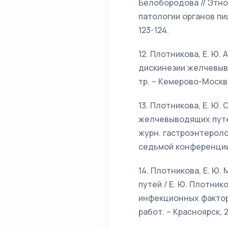
Белобородова // Этн
патологии органов пищ
123-124.
12. Плотникова, Е. Ю
дискинезии желчевыво
тр. – Кемерово-Москва,
13. Плотникова, Е. Ю
желчевыводящих путей 
журн. гастроэнтероло
седьмой конференции 
14. Плотникова, Е. Ю
путей / Е. Ю. Плотни
инфекционных факторо
работ. – Красноярск, 2