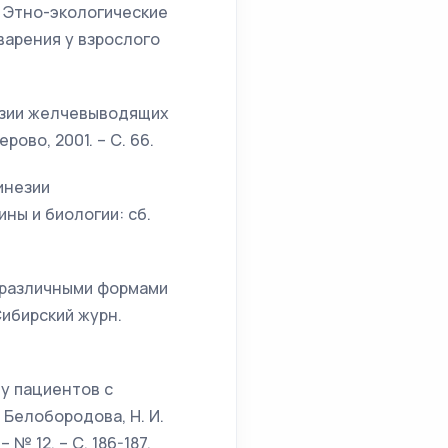
// Этно-экологические
арения у взрослого
незии желчевыводящих
рово, 2001. – С. 66.
инезии
ны и биологии: сб.
с различными формами
Сибирский журн.
 у пациентов с
 Белобородова, Н. И.
№ 12. – С. 186-187.