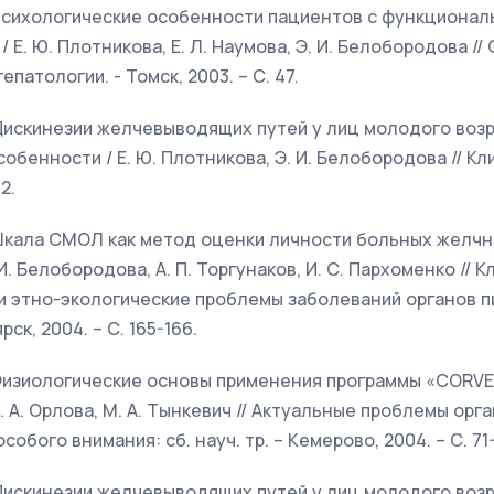
. Психологические особенности пациентов с функциона
 Е. Ю. Плотникова, Е. Л. Наумова, Э. И. Белобородова //
патологии. - Томск, 2003. – С. 47.
. Дискинезии желчевыводящих путей у лиц молодого возр
обенности / Е. Ю. Плотникова, Э. И. Белобородова // К
2.
Ю. Шкала СМОЛ как метод оценки личности больных жел
 И. Белобородова, А. П. Торгунаков, И. С. Пархоменко // К
и этно-экологические проблемы заболеваний органов п
рск, 2004. – С. 165-166.
. Физиологические основы применения программы «CORVEG
Л. А. Орлова, М. А. Тынкевич // Актуальные проблемы ор
обого внимания: сб. науч. тр. – Кемерово, 2004. – С. 71-
. Дискинезии желчевыводящих путей у лиц молодого возр