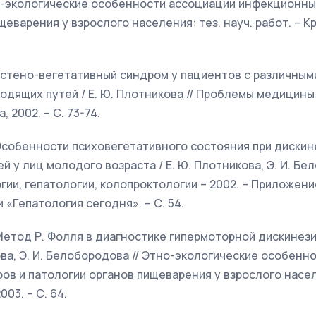
о-экологические особенности ассоциации инфекционны
еварения у взрослого населения: тез. науч. работ. – Кр
. Астено-вегетативный синдром у пациентов с различны
дящих путей / Е. Ю. Плотникова // Проблемы медицины и
 2002. – С. 73-74.
. Особенности психовегетативного состояния при дискин
у лиц молодого возраста / Е. Ю. Плотникова, Э. И. Бел
гии, гепатологии, колопроктологии – 2002. – Приложен
«Гепатология сегодня». – С. 54.
. Метод Р. Фолля в диагностике гипермоторной дискине
кова, Э. И. Белобородова // Этно-экологические особен
в и патологии органов пищеварения у взрослого населе
003. – С. 64.