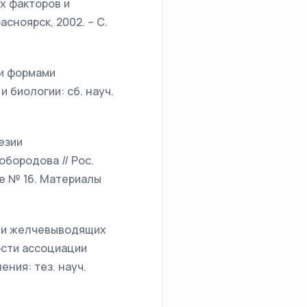
х факторов и
асноярск, 2002. – С.
ми формами
 биологии: сб. науч.
езии
обородова // Рос.
ие № 16. Материалы
зии желчевыводящих
ности ассоциации
ния: тез. науч.