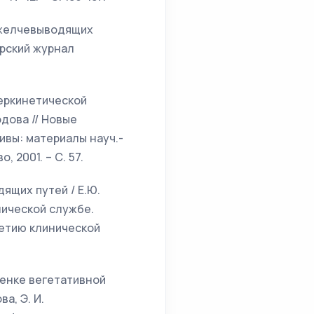
и желчевыводящих
ирский журнал
перкинетической
дова // Новые
ивы: материалы науч.-
 2001. – С. 57.
ящих путей / Е.Ю.
нической службе.
летию клинической
ценке вегетативной
а, Э. И.