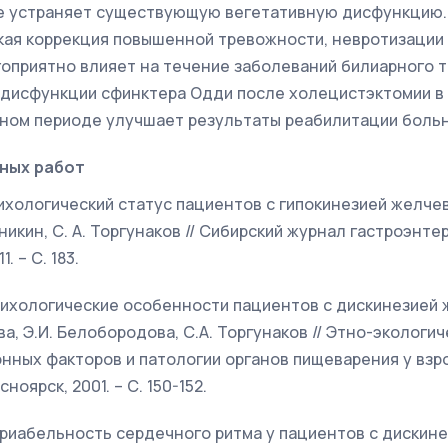
не устраняет существующую вегетативную дисфункцию.
ая коррекция повышенной тревожности, невротизации 
оприятно влияет на течение заболеваний билиарного т
дисфункции сфинктера Одди после холецистэктомии в
ном периоде улучшает результаты реабилитации больн
ных работ
Психологический статус пациентов с гипокинезией желче
Аникин, С. А. Торгунаков // Сибирский журнал гастроэнт
1. – С. 183.
 Психологические особенности пациентов с дискинезие
ва, Э.И. Белобородова, С.А. Торгунаков // Этно-эколог
нных факторов и патологии органов пищеварения у взр
сноярск, 2001. – С. 150-152.
Вариабельность сердечного ритма у пациентов с дискин