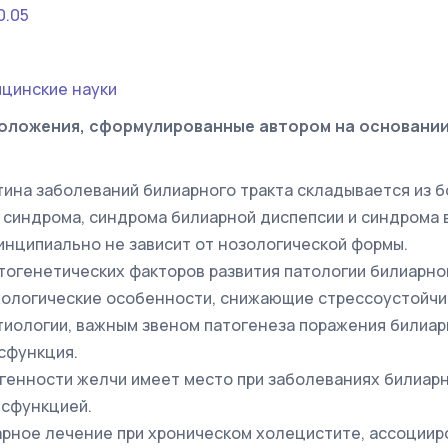
0.05
цинские науки
оложения, сформулированные автором на основани
тина заболеваний билиарного тракта складывается из 
синдрома, синдрома билиарной диспепсии и синдрома 
инципиально не зависит от нозологической формы.
тогенетических факторов развития патологии билиарно
ологические особенности, снижающие стрессоустойчи
тиологии, важным звеном патогенеза поражения билиар
сфункция.
енности желчи имеет место при заболеваниях билиарно
исфункцией.
рное лечение при хроническом холецистите, ассоциир