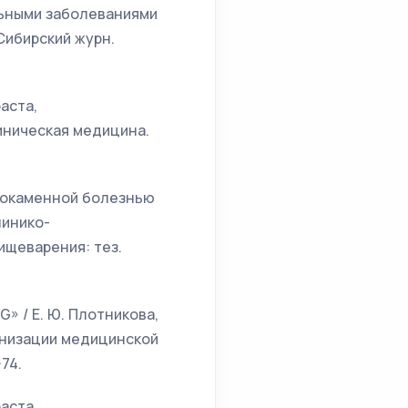
льными заболеваниями
 Сибирский журн.
аста,
линическая медицина.
чнокаменной болезнью
линико-
ищеварения: тез.
» / Е. Ю. Плотникова,
ганизации медицинской
74.
аста,