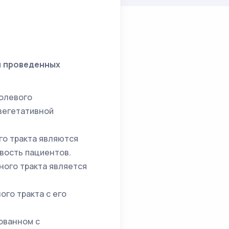
и проведенных
болевого
вегетативной
го тракта являются
вость пациентов.
ного тракта является
го тракта с его
ованном с