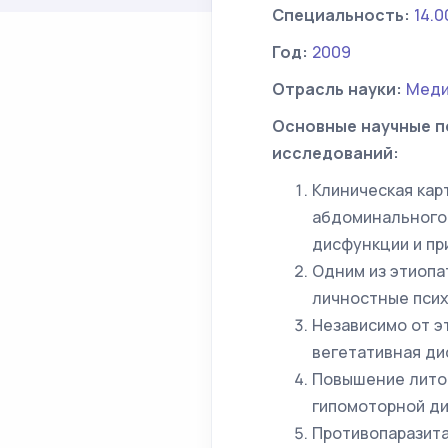
Специальность:
14.0
Год:
2009
Отрасль науки:
Меди
Основные научные п
исследований:
Клиническая кар
абдоминального 
дисфункции и пр
Одним из этиопа
личностные псих
Независимо от э
вегетативная ди
Повышение литог
гипомоторной д
Противопаразита