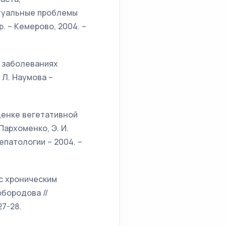
Актуальные проблемы
. – Кемерово, 2004. –
и заболеваниях
 Л. Наумова –
оценке вегетативной
Пархоменко, Э. И.
епатологии – 2004. –
 с хроническим
обородова //
27-28.