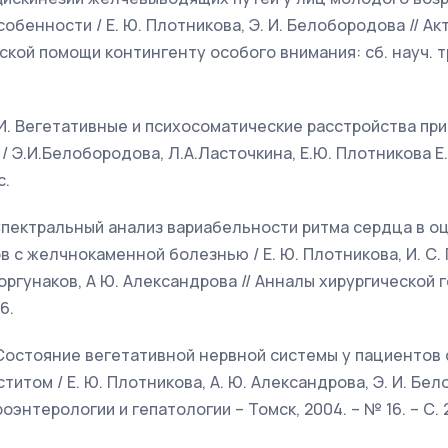
обенности / Е. Ю. Плотникова, Э. И. Белобородова // 
кой помощи контингенту особого внимания: сб. науч. тр
 И. Вегетативные и психосоматические расстройства пр
 Э.И.Белобородова, Л.А.Ласточкина, Е.Ю. Плотникова Е.
с.
. Спектральный анализ вариабельности ритма сердца в 
 с желчнокаменной болезнью / Е. Ю. Плотникова, И. С. 
оргунаков, А Ю. Александрова // Анналы хирургической г
6.
. Состояние вегетативной нервной системы у пациентов
том / Е. Ю. Плотникова, А. Ю. Александрова, Э. И. Бел
оэнтерологии и гепатологии – Томск, 2004. – № 16. – С. 