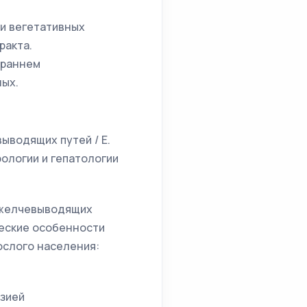
и вегетативных
ракта.
 раннем
ых.
выводящих путей / Е.
ерологии и гепатологии
й желчевыводящих
ические особенности
ослого населения:
езией