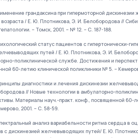
 Применение грандаксина при гипермоторной дискинези
возраста / Е. Ю. Плотникова, Э. И. Белобородова // Сиб
патологии. – Томск, 2001. – № 12. – С. 187-188.
Психологический статус пациентов с гипертонически-ги
лчевыводящих путей / Е. Ю. Плотникова, Э. И. Белоборо
орно-поликлинической службе. Достижения и перспект
нной 60-летию клинической поликлиники № 5. – Кемерово,
 Принципы диагностики и лечения дискинезии желчевывод
обородова // Новые технологии в амбулаторно-поликли
тивы. Материалы науч.-практ. конф., посвященной 60-
ерово, 2001. – С. 58-59.
. Спектральный анализ вариабельности ритма сердца в о
в с дискинезией желчевыводящих путей/ Е. Ю. Плотников