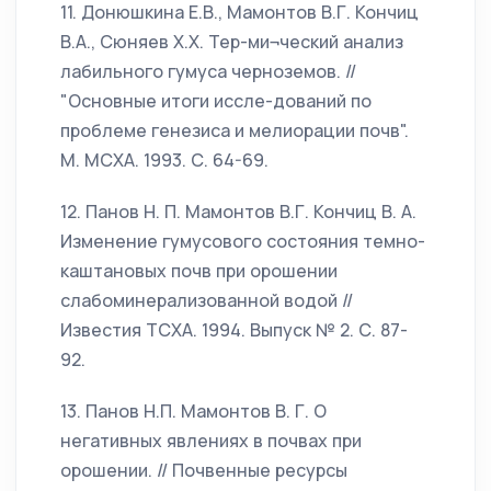
11. Донюшкина Е.В., Мамонтов В.Г. Кончиц
В.А., Сюняев Х.Х. Тер-ми¬ческий анализ
лабильного гумуса черноземов. //
"Основные итоги иссле-дований по
проблеме генезиса и мелиорации почв".
М. МСХА. 1993. С. 64-69.
12. Панов Н. П. Мамонтов В.Г. Кончиц В. А.
Изменение гумусового состояния темно-
каштановых почв при орошении
слабоминерализованной водой //
Известия ТСХА. 1994. Выпуск № 2. С. 87-
92.
13. Панов H.П. Мамонтов В. Г. О
негативных явлениях в почвах при
орошении. // Почвенные ресурсы