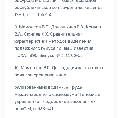
ресурсов Молдавии". Тезисы докладов
республиканской конфе-ренции. Кишинев
1990, т.1. С. 165-155
9. Мамонтов В.Г., Донюшкина Е.В., Кончиц
В.А., Сюняев Х.Х. Сравнительная
характеристика методов выделения
подвижного гумуса почвы // Известия
ТСХА. 1990. Выпуск № 4. С. 62-55.
10. Мамонтов В.Г. Деградация каштановых
почв при орошении мине¬
рализованными водами. // Труды
международного симпозиума "Генезис и
управление плодородием засоленных
почв". М, с. 338-341.