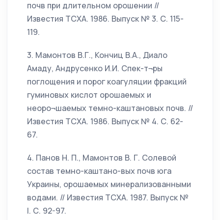
почв при длительном орошении //
Известия ТСХА. 1986. Выпуск № 3. С. 115-
119.
3. Мамонтов В.Г., Кончиц В.А., Диало
Амаду, Андрусенко И.И. Спек-т¬ры
поглощения и порог коагуляции фракций
гуминовых кислот орошаемых и
неоро¬шаемых темно-каштановых почв. //
Известия ТСХА. 1986. Выпуск № 4. С. 62-
67.
4. Панов Н. П., Мамонтов В. Г. Солевой
состав темно-каштано-вых почв юга
Украины, орошаемых минерализованными
водами. // Известия ТСХА. 1987. Выпуск №
l. С. 92-97.