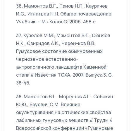
36. Мамонтов В.Г., Панов Н.П., Кауричев
И.С., Игнатьев Н.Н. Общее почвоведение.
Учебник. – М.: КолосС. 2006. 456 с.
37. Кузелев М.М., Мамонтов В.Г., Сюняев
Н.К., Свиридов А.К., Черен-ков В.В.
Гумусовое состояние обыкновенных
черноземов естественно-
антропогенного ландшафта Каменной
степи // Известия ТСХА. 2007. Выпуск 3. С.
38-46.
38. Мамонтов В.Г.. Моргунов А.Г.. Собакин
Ю.Ю., Бруевич О.М. Влияние
окультуривания на оптические свойства
лабильных гумусовых веществ // Труды 4
Всероссийской конференции «Гуминовые