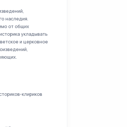
изведений,
о наследия.
имо от общих
 историка укладывать
светское и церковное
роизведений,
ляющих.
сториков-клириков