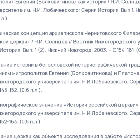
полит Евгений (Болховитинов) как историк / Н.И. Солнце
рситета им. Н.И. Лобачевского: Серия История. Вып 1. 
.л.).
рическая концепция архиепископа Черниговского Филаре
кой церкви» / Н.И. Солнцев // Вестник Нижегородского у
тория. Вып. 1 (2). Нижний Новгород, 2003. – С.154-161. (0,
мание истории в богословской историографической традиц
иям митрополитов Евгения (Болховитинова) и Платона 
жегородского университета им. Н.И.Лобачевского. Серия
45-152. (0,6 п.л.).
риографическое значение «Истории российской церкви» А
жегородского университета им. Н.И.Лобачевского. Серия
52-163. (0,5 п.л.).
мание церкви как объекта исследования в работе «Исто