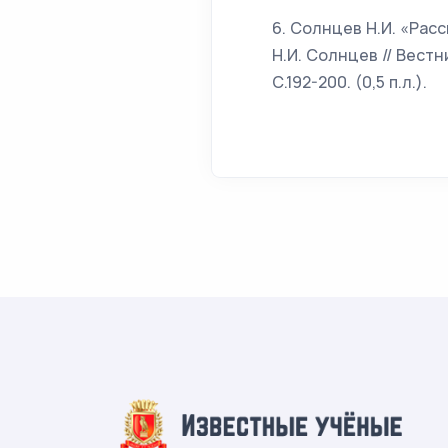
6. Солнцев Н.И. «Рас
Н.И. Солнцев // Вестн
С.192-200. (0,5 п.л.).