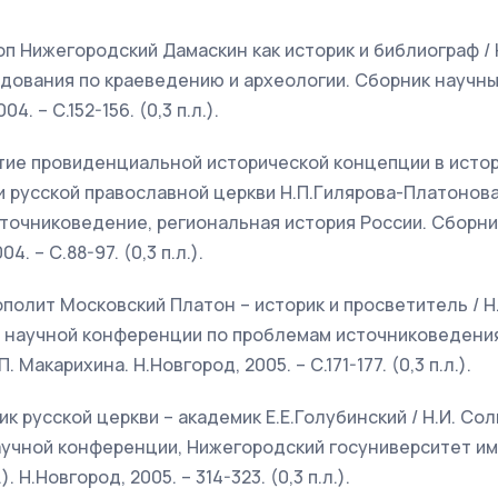
оп Нижегородский Дамаскин как историк и библиограф / 
дования по краеведению и археологии. Сборник научны
4. – С.152-156. (0,3 п.л.).
итие провиденциальной исторической концепции в исто
 русской православной церкви Н.П.Гилярова-Платонова /
сточниковедение, региональная история России. Сборни
. – С.88-97. (0,3 п.л.).
ополит Московский Платон – историк и просветитель / Н.
 научной конференции по проблемам источниковедения
 Макарихина. Н.Новгород, 2005. – С.171-177. (0,3 п.л.).
ик русской церкви – академик Е.Е.Голубинский / Н.И. Со
аучной конференции, Нижегородский госуниверситет им
. Н.Новгород, 2005. – 314-323. (0,3 п.л.).