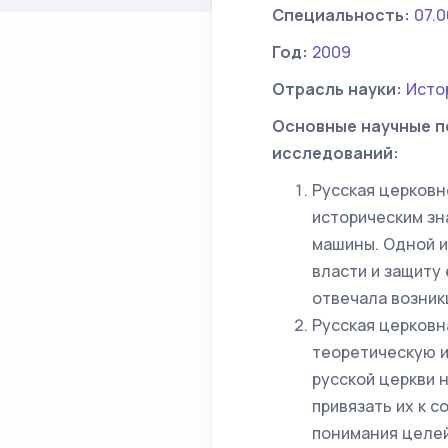
Специальность:
07.0
Год:
2009
Отрасль науки:
Исто
Основные научные п
исследований:
Русская церковн
историческим зн
машины. Одной и
власти и защиту
отвечала возникш
Русская церковн
теоретическую и
русской церкви н
привязать их к 
понимания целей