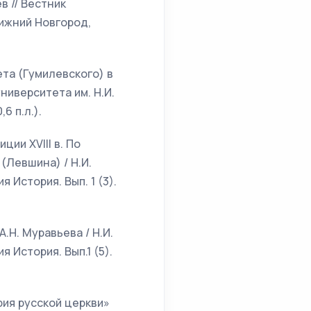
в // Вестник
Нижний Новгород,
та (Гумилевского) в
ниверситета им. Н.И.
6 п.л.).
ии XVIII в. По
(Левшина) / Н.И.
 История. Вып. 1 (3).
.Н. Муравьева / Н.И.
 История. Вып.1 (5).
рия русской церкви»