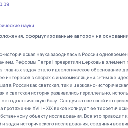
0.09
рические науки
оложения, сформулированные автором на основани
о-историческая наука зародилась в России одновремен
анием. Реформы Петра I превратили церковь в элемент
з главных задач стало идеологическое обоснование д
 ее интересов в спорах с инакомыслящими. Этим же иде
ая в России как светская, так и церковно-историческая
ая и светская история развивались параллельно, исполь
 методологическую базу. Следуя за светской историчес
а протяжении XVIII - XIX веков копирует ее теоретическ
собственному объекту исследования. Все это приводит 
 и задач исторического исследования, соединяя воед