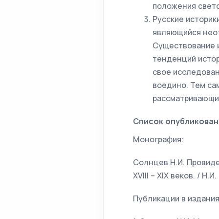
положения светс
Русские историк
являющийся нео
Существование и
тенденций истор
свое исследован
воедино. Тем са
рассматривающий
Список опубликован
Монография:
Солнцев Н.И. Провиде
XVIII – XIX веков. / Н.
Публикации в издани