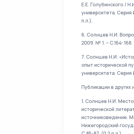
Е.Е. Голубинского / 
университета. Серия И
п.л.).
6. Солнцев Н.И. Вопро
2009. № 1. – С.164-168. 
7. Солнцев Н.И. «Ист
опыт исторической пу
университета. Серия Ис
Публикации в других 
1. Солнцев Н.И. Мест
исторической литерату
источниковедение. Ме
Нижегородский госуда
С.85-87. (0,2 п.л.).