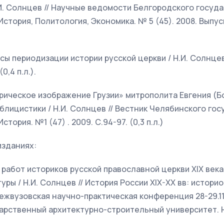
Н.И. Солнцев // Научные ведомости Белгородского госуд
стория, Политология, Экономика. № 5 (45). 2008. Выпуск 7
сы периодизации истории русской церкви / Н.И. Солнцев
(0,4 п.л.).
орическое изображение Грузии» митрополита Евгения (Б
блицистики / Н.И. Солнцев // Вестник Челябинского го
тория. №1 (47) . 2009. С.94-97. (0,3 п.л.)
изданиях:
о работ историков русской православной церкви XIX века
ры / Н.И. Солнцев // История России XIX-XX вв: историо
жвузовская научно-практическая конференция 28-29.11.
рственный архитектурно-строительный университет. Н.