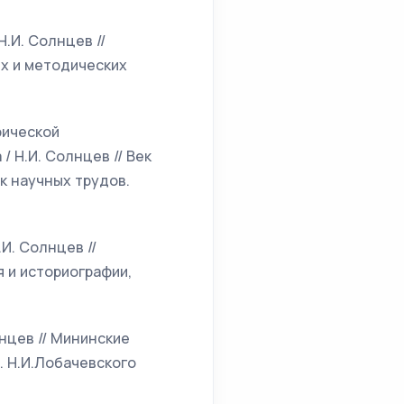
Н.И. Солнцев //
х и методических
рической
 Н.И. Солнцев // Век
к научных трудов.
И. Солнцев //
 и историографии,
лнцев // Мининские
. Н.И.Лобачевского