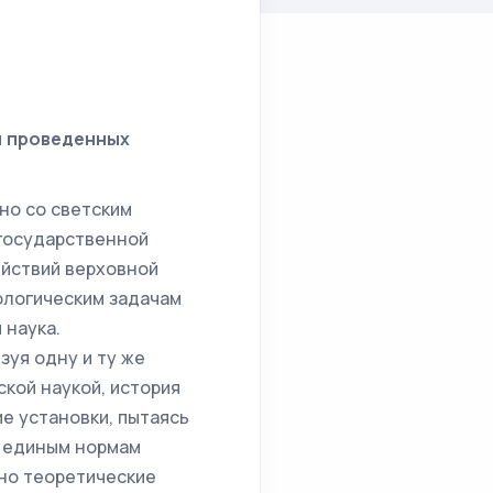
и проведенных
но со светским
 государственной
ействий верховной
ологическим задачам
 наука.
зуя одну и ту же
кой наукой, история
ие установки, пытаясь
к единым нормам
ино теоретические