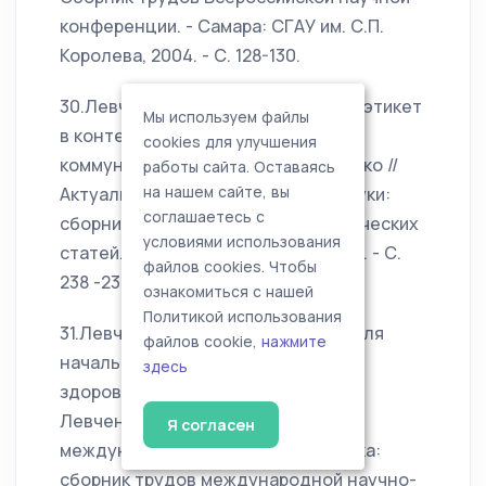
конференции. - Самара: СГАУ им. С.П.
Королева, 2004. - С. 128-130.
30.Левченко, В.В. Международный этикет
Мы используем файлы
в контексте изучения деловой
cookies для улучшения
коммуникации [Текст] /В.В. Левченко //
работы сайта. Оставаясь
Актуальные вопросы вузовской науки:
на нашем сайте, вы
соглашаетесь с
сборник научных и научно-методических
условиями использования
статей. - Самара: изд-во СИУ, 2004. - С.
файлов cookies. Чтобы
238 -239.
ознакомиться с нашей
Политикой использования
31.Левченко, В.В. Подготовка учителя
файлов cookie,
нажмите
начальных классов в контексте
здесь
здоровьесбережения [Текст] /В.В.
Левченко //Здоровое поколение -
Я согласен
международные ориентиры XXI века:
сборник трудов международной научно-