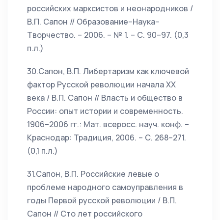
российских марксистов и неонародников /
В.П. Сапон // Образование–Наука–
Творчество. – 2006. – № 1. – С. 90–97. (0,3
п.л.)
30.Сапон, В.П. Либертаризм как ключевой
фактор Русской революции начала ХХ
века / В.П. Сапон // Власть и общество в
России: опыт истории и современность.
1906–2006 гг.: Мат. всеросс. науч. конф. –
Краснодар: Традиция, 2006. – С. 268–271.
(0,1 п.л.)
31.Сапон, В.П. Российские левые о
проблеме народного самоуправления в
годы Первой русской революции / В.П.
Сапон // Сто лет российского