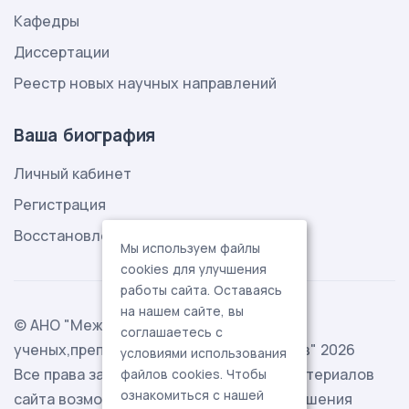
Кафедры
Диссертации
Реестр новых научных направлений
Ваша биография
Личный кабинет
Регистрация
Восстановление пароля
Мы используем файлы
cookies для улучшения
работы сайта. Оставаясь
на нашем сайте, вы
© АНО "Международная ассоциация
соглашаетесь с
ученых,преподавателей и специалистов" 2026
условиями использования
Все права защищены. Использование материалов
файлов cookies. Чтобы
ознакомиться с нашей
сайта возможно исключительно с разрешения