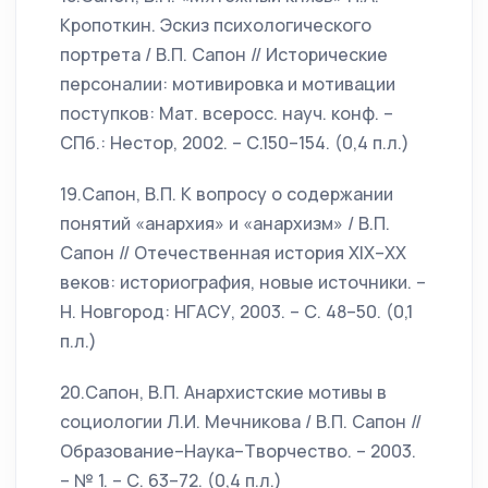
Кропоткин. Эскиз психологического
портрета / В.П. Сапон // Исторические
персоналии: мотивировка и мотивации
поступков: Мат. всеросс. науч. конф. –
СПб.: Нестор, 2002. – С.150–154. (0,4 п.л.)
19.Сапон, В.П. К вопросу о содержании
понятий «анархия» и «анархизм» / В.П.
Сапон // Отечественная история ХIХ–ХХ
веков: историография, новые источники. –
Н. Новгород: НГАСУ, 2003. – С. 48–50. (0,1
п.л.)
20.Сапон, В.П. Анархистские мотивы в
социологии Л.И. Мечникова / В.П. Сапон //
Образование–Наука–Творчество. – 2003.
– № 1. – С. 63–72. (0,4 п.л.)