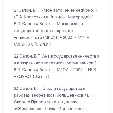
21.Сапон, В.П. «Мое заточение недурно…»
(П.А. Кропоткин в Нижнем Новгороде) /
В.П. Сапон // Вестник Московского
государственного открытого
университета (МГОУ). – 2003. – № 1. –
С.102–107. (0,2 п.л.)
22.Сапон, В.П. Антигосударственничество
в воззрениях теоретиков-большевиков /
В.П. Сапон // Вестник МГОУ. – 2003. – № 3.
– С.19–31. (0,5 п.л.)
23.Сапон, В.П. О роли государства в
работах теоретиков-большевиков / В.П.
Сапон // Приложение к журналу
«Образование–Наука–Творчество».