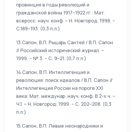
провинция в годы революций и
гражданской войны 1917–1922 гг.: Мат.
всеросс. науч. конф. – Н. Новгород, 1998. –
С.189–193. (0,3 п.л.)
13.Сапон, В.П. Рыцарь Сантей / В.П. Сапон
// Российский исторический журнал. –
1999. – № 3. – С. 9–21. (0,7 п.л.)
14.Сапон, В.П. Интеллигенция и
революция: поиск идеалов / В.П. Сапон //
Интеллигенция России на пороге XXI
века: Мат. междунар. науч. конф. В 2-х ч. –
Ч.1. – Н. Новгород, 1999. – С. 202–208. (0,3
п.л.)
15.Сапон, В.П. Левые неонародники и