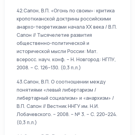
42.Сапон, В.П. «Огонь по своим»: критика
кропоткианской доктрины российскими
анархо-теоретиками начала ХХ века / В.П.
Сапон // Тысячелетие развития
общественно-политической и
исторической мысли России: Мат.
всеросс. науч. конф. – Н. Новгород: НГПУ,
2008. – С. 126–130. (0,3 п.л.)
43.Сапон, В.П. О соотношении между
понятиями «левый либертаризм /
либертарный социализм» и «анархизм» /
В.П. Сапон // Вестник ННГУ им. Н.И.
Лобачевского. – 2008. – № 3. – С. 220–224.
(0,3 п.л.)