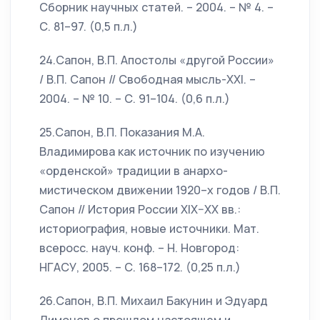
Сборник научных статей. – 2004. – № 4. –
С. 81–97. (0,5 п.л.)
24.Сапон, В.П. Апостолы «другой России»
/ В.П. Сапон // Свободная мысль-ХХI. –
2004. – № 10. – С. 91–104. (0,6 п.л.)
25.Сапон, В.П. Показания М.А.
Владимирова как источник по изучению
«орденской» традиции в анархо-
мистическом движении 1920–х годов / В.П.
Сапон // История России XIX–XX вв.:
историография, новые источники. Мат.
всеросс. науч. конф. – Н. Новгород:
НГАСУ, 2005. – С. 168–172. (0,25 п.л.)
26.Сапон, В.П. Михаил Бакунин и Эдуард