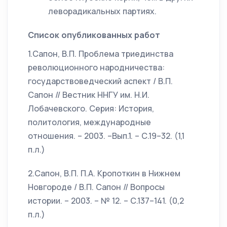
леворадикальных партиях.
Список опубликованных работ
1.Сапон, В.П. Проблема триединства
революционного народничества:
государствоведческий аспект / В.П.
Сапон // Вестник ННГУ им. Н.И.
Лобачевского. Серия: История,
политология, международные
отношения. – 2003. –Вып.1. – С.19–32. (1,1
п.л.)
2.Сапон, В.П. П.А. Кропоткин в Нижнем
Новгороде / В.П. Сапон // Вопросы
истории. – 2003. – № 12. – С.137–141. (0,2
п.л.)