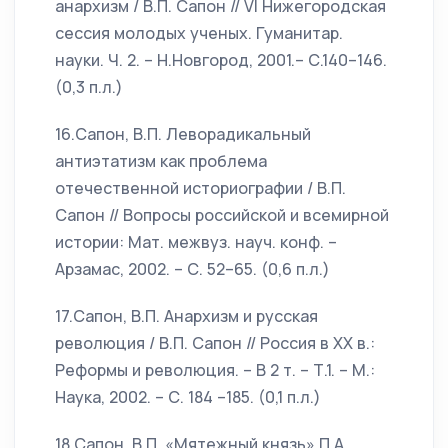
анархизм / В.П. Сапон // VI Нижегородская
сессия молодых ученых. Гуманитар.
науки. Ч. 2. – Н.Новгород, 2001.– С.140–146.
(0,3 п.л.)
16.Сапон, В.П. Леворадикальный
антиэтатизм как проблема
отечественной историографии / В.П.
Сапон // Вопросы российской и всемирной
истории: Мат. межвуз. науч. конф. –
Арзамас, 2002. – С. 52–65. (0,6 п.л.)
17.Сапон, В.П. Анархизм и русская
революция / В.П. Сапон // Россия в ХХ в.:
Реформы и революция. – В 2 т. – Т.1. – М.:
Наука, 2002. – С. 184 –185. (0,1 п.л.)
18.Сапон, В.П. «Мятежный князь» П.А.