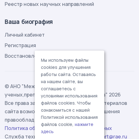
Реестр новых научных направлений
Ваша биография
Личный кабинет
Регистрация
Восстановление пароля
Мы используем файлы
cookies для улучшения
работы сайта. Оставаясь
на нашем сайте, вы
© АНО "Международная ассоциация
соглашаетесь с
ученых,преподавателей и специалистов" 2026
условиями использования
Все права защищены. Использование материалов
файлов cookies. Чтобы
ознакомиться с нашей
сайта возможно исключительно с разрешения
Политикой использования
правообладателя.
файлов cookie,
нажмите
Политика обработки персональных данных
здесь
Служба технической поддержки -
support@rae.ru