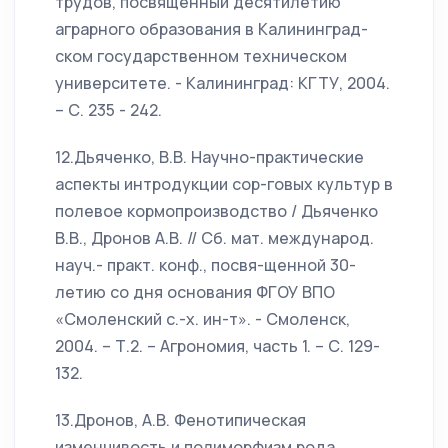
трудов, посвященный десятилетию
аграрного образования в Калининград-
ском государственном техническом
университете. - Калининград: КГТУ, 2004.
– С. 235 - 242.
12.Дьяченко, В.В. Научно-практические
аспекты интродукции сор-говых культур в
полевое кормопроизводство / Дьяченко
В.В., Дронов А.В. // Сб. мат. международ.
науч.- практ. конф., посвя-щенной 30-
летию со дня основания ФГОУ ВПО
«Смоленский с.-х. ин-т». - Смоленск,
2004. – Т.2. – Агрономия, часть 1. – С. 129-
132.
13.Дронов, А.В. Фенотипическая
изменчивость и полиморфизм рода