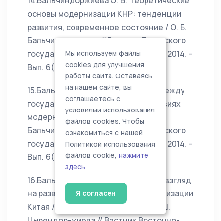
14.Бальчиндоржиева О. Б. Теоретические
основы модернизации КНР: тенденции
развития, современное состояние / О. Б.
Бальчиндоржиева // Вестник Бурятского
государственного университета. – 2014. –
Мы используем файлы
cookies для улучшения
Вып. 6(1). – С. 31–35.
работы сайта. Оставаясь
на нашем сайте, вы
15.Бальчиндоржиева О. Б. Диалог между
соглашаетесь с
государством и обществом в условиях
условиями использования
модернизации КНР / О. Б.
файлов cookies. Чтобы
Бальчиндоржиева // Вестник Бурятского
ознакомиться с нашей
государственного университета. – 2014. –
Политикой использования
файлов cookie,
нажмите
Вып. 6(2). – С. 40–43.
здесь
16.Бальчиндоржиева О. Б. Научный взгляд
на развитие как новый этап модернизации
Я согласен
Китая / О. Б. Бальчиндоржиева, Д. Ш.
Цырендор-жиева // Вестник Восточно-