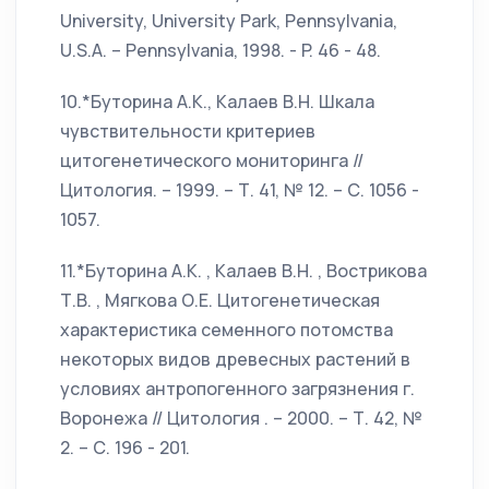
University, University Park, Pennsylvania,
U.S.A. – Pennsylvania, 1998. - P. 46 - 48.
10.*Буторина А.К., Калаев В.Н. Шкала
чувствительности критериев
цитогенетического мониторинга //
Цитология. – 1999. – Т. 41, № 12. – С. 1056 -
1057.
11.*Буторина А.К. , Калаев В.Н. , Вострикова
Т.В. , Мягкова О.Е. Цитогенетическая
характеристика семенного потомства
некоторых видов древесных растений в
условиях антропогенного загрязнения г.
Воронежа // Цитология . – 2000. – Т. 42, №
2. – С. 196 - 201.