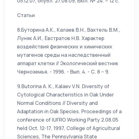
05.12.07, опубл. 27.08.09, Бюл. № 24. – 12 с.
Статьи
8.Буторина А.К., Калаев В.Н., Вахтель В.М.,
Луняк А.И., Евстратов Н.В. Характер
воздействия физических и химических
мутагенов среды на наследственный
аппарат клетки // Экологический вестник
Черноземья. - 1996. - Вып. 4. - С. 8 – 9.
9.Butorina A. K., Kalaev V.N. Diversity of
Cytological Characteristics in Oak Under
Normal Conditions // Diversity and
Adaptation in Oak Species. Proceedings of a
conference of IUFRO Working Party 2.08.05
held Oct. 12-17, 1997, College of Agricultural
Sciences, The Pennsylvania State