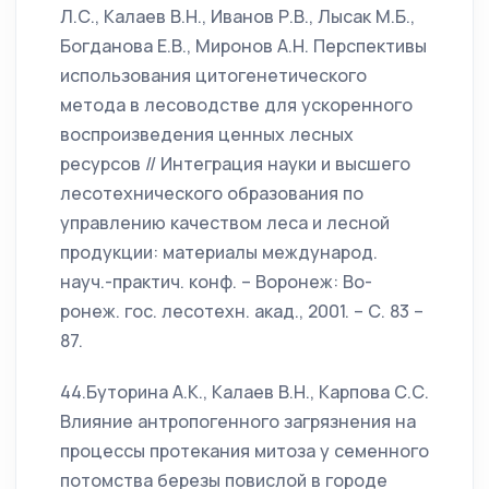
Л.С., Калаев В.Н., Иванов Р.В., Лысак М.Б.,
Богданова Е.В., Миронов А.Н. Перспективы
использования цитогенетического
метода в лесоводстве для ускоренного
воспроизведения ценных лесных
ресурсов // Интеграция науки и высшего
лесотехнического образования по
управлению качеством леса и лесной
продукции: материалы международ.
науч.-практич. конф. – Воронеж: Во-
ронеж. гос. лесотехн. акад., 2001. – С. 83 –
87.
44.Буторина А.К., Калаев В.Н., Карпова С.С.
Влияние антропогенного загрязнения на
процессы протекания митоза у семенного
потомства березы повислой в городе