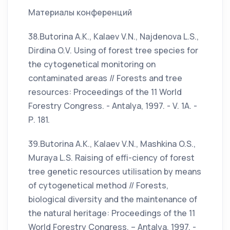
Материалы конференций
38.Butorina А.К., Kalaev V.N., Najdenova L.S.,
Dirdina O.V. Using of forest tree species for
the cytogenetical monitoring on
contaminated areas // Forests and tree
resources: Proceedings of the 11 World
Forestry Congress. - Antalya, 1997. - V. 1А. -
Р. 181.
39.Butorina А.К., Kalaev V.N., Mashkina O.S.,
Muraya L.S. Raising of effi-ciency of forest
tree genetic resources utilisation by means
of cytogenetical method // Forests,
biological diversity and the maintenance of
the natural heritage: Proceedings of the 11
World Forestry Congress. – Antalya, 1997. -