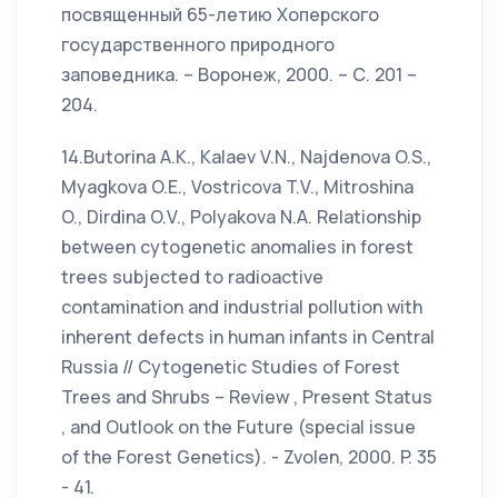
посвященный 65-летию Хоперского
государственного природного
заповедника. – Воронеж, 2000. – С. 201 –
204.
14.Butorina A.K., Kalaev V.N., Najdenova O.S.,
Myagkova O.E., Vostricova T.V., Mitroshina
O., Dirdina O.V., Polyakova N.A. Relationship
between cytogenetic anomalies in forest
trees subjected to radioactive
contamination and industrial pollution with
inherent defects in human infants in Central
Russia // Cytogenetic Studies of Forest
Trees and Shrubs – Review , Present Status
, and Outlook on the Future (special issue
of the Forest Genetics). - Zvolen, 2000. P. 35
- 41.