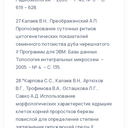
619 – 628.
27.Калаев В.Н., Преображенский А.П.
Прогнозирование суточных ритмов
цитогенетических показателей
семенного потомства дуба черешчатого
// Программы для ЭВМ. Базы данных.
Топология интегральных микросхем. –
2005. - № 4. – С. 135.
28.*Карпова С.С., Калаев В.Н., Артюхов
В.Г., Трофимова В.А., Осташкова Л.Г.,
Савко А.Д. Использование
морфологических характеристик ядрышек
клеток корней проростков березы
повислой для определения степени
загрязнения окружающей среды //