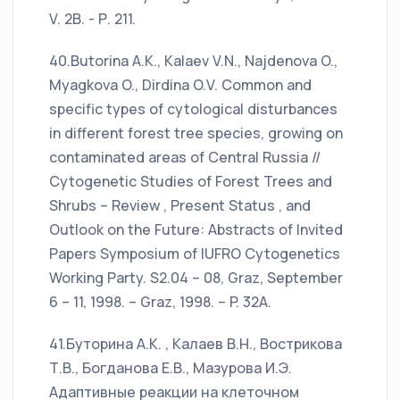
V. 2В. - Р. 211.
40.Butorina A.K., Kalaev V.N., Najdenova O.,
Myagkova O., Dirdina O.V. Common and
specific types of cytological disturbances
in different forest tree species, growing on
contaminated areas of Central Russia //
Cytogenetic Studies of Forest Trees and
Shrubs – Review , Present Status , and
Outlook on the Future: Abstracts of Invited
Papers Symposium of IUFRO Cytogenetics
Working Party. S2.04 – 08, Graz, September
6 – 11, 1998. – Graz, 1998. – P. 32A.
41.Буторина А.К. , Калаев В.Н., Вострикова
Т.В., Богданова Е.В., Мазурова И.Э.
Адаптивные реакции на клеточном