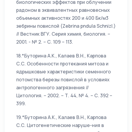
биологических эффектов при облучении
радоном в эквивалентных равновесных
объемных активностях 200 и 400 Бк/м3
зебрины повислой (Zebrina pndula Schnizl.)
// Вестник ВГУ. Серия химия, биология. –
2001. - № 2. – С. 109 – 113.
18.*Буторина А.К., Калаев В.Н., Карпова
С.С. Особенности протекания митоза и
ядрышковые характеристики семенного
потомства березы повислой в условиях
антропогенного загрязнения //
Цитология. – 2002. – Т. 44, № 4. – С. 392 –
399.
19.*Буторина А.К., Калаев В.Н., Карпова
С.С. Цитогенетические наруше-ния в