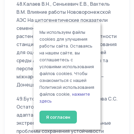
48.Калаев В.Н., Сенькевич Е.В., Вахтель
В.М. Влияние работы Нововоронежской
АЭС На цитогенетические показатели
семенного потомства древесных
Мы используем файлы
растений, произрастающих в окрестности
cookies для улучшения
станции, и перспективы их использования
работы сайта. Оставаясь
для оценки загрязнения окружающей
на нашем сайте, вы
среды // Промислова ботанiка: стан та
соглашаетесь с
условиями использования
перспективи розвитку: матерiали 4
файлов cookies. Чтобы
мiжнародноi науковоi конференцii. –
ознакомиться с нашей
Донецьк: Лебiдь, 2003. – С. 66 – 68.
Политикой использования
файлов cookie,
нажмите
49.Буторина А.К., Калаев В.Н., Карпова С.С.
здесь
Остаточные ядрышки как механизм
адаптации клеток к воздействию
Я согласен
экстремальных факторов // Актуальные
проблемы сохранения устойчивости