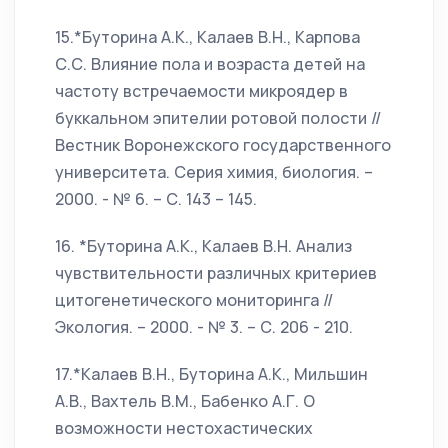
15.*Буторина А.К., Калаев В.Н., Карпова
С.С. Влияние пола и возраста детей на
частоту встречаемости микроядер в
буккальном эпителии ротовой полости //
Вестник Воронежского государственного
университета. Серия химия, биология. –
2000. - № 6. – С. 143 – 145.
16. *Буторина А.К., Калаев В.Н. Анализ
чувствительности различных критериев
цитогенетического мониторинга //
Экология. – 2000. - № 3. – С. 206 - 210.
17.*Калаев В.Н., Буторина А.К., Мильшин
А.В., Вахтель В.М., Бабенко А.Г. О
возможности нестохастических