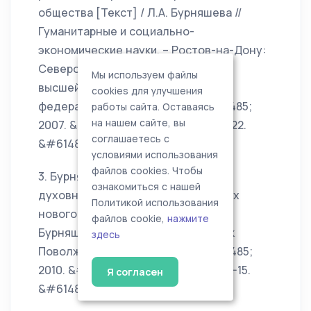
общества [Текст] / Л.А. Бурняшева //
Гуманитарные и социально-
экономические науки. – Ростов-на-Дону:
Северо-Кавказский научный центр
Мы используем файлы
высшей школы ФГОУ ВПО «Южный
cookies для улучшения
федеральный университет». &#61485;
работы сайта. Оставаясь
на нашем сайте, вы
2007. &#61485; № 4. &#8722; С. 19-22.
соглашаетесь с
&#61485; 0,5 п.л.
условиями использования
файлов cookies. Чтобы
3. Бурняшева, Л.А. Трансформация
ознакомиться с нашей
духовного пространства в условиях
Политикой использования
нового миропорядка [Текст] / Л.А.
файлов cookie,
нажмите
Бурняшева // Аспирантский вестник
здесь
Поволжья. &#61485; Самара. &#61485;
2010. &#61485; № 1-2. &#8722; С. 12-15.
Я согласен
&#61485; 0,5 п.л.