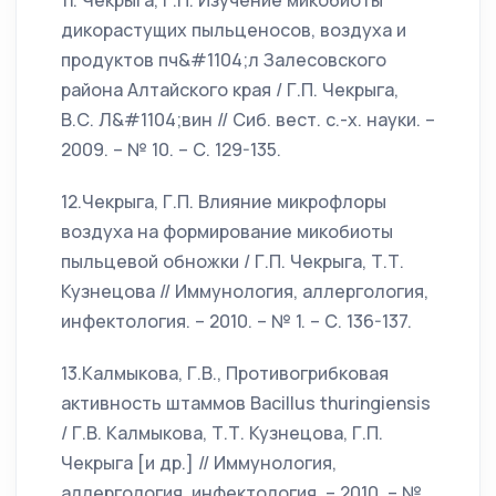
11. Чекрыга, Г.П. Изучение микобиоты
дикорастущих пыльценосов, воздуха и
продуктов пч&#1104;л Залесовского
района Алтайского края / Г.П. Чекрыга,
В.С. Л&#1104;вин // Сиб. вест. с.-х. науки. –
2009. – № 10. – С. 129-135.
12.Чекрыга, Г.П. Влияние микрофлоры
воздуха на формирование микобиоты
пыльцевой обножки / Г.П. Чекрыга, Т.Т.
Кузнецова // Иммунология, аллергология,
инфектология. – 2010. – № 1. – С. 136-137.
13.Калмыкова, Г.В., Противогрибковая
активность штаммов Bacillus thuringiensis
/ Г.В. Калмыкова, Т.Т. Кузнецова, Г.П.
Чекрыга [и др.] // Иммунология,
аллергология, инфектология. – 2010. – №