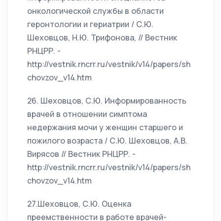
онкологической службы в области
геронтологии и гериатрии / С.Ю.
Шеховцов, Н.Ю. Трифонова, // Вестник
РНЦРР. -
http://vestnik.rncrr.ru/vestnik/v14/papers/sh
chovzov_v14.htm
26. Шеховцов, С.Ю. Информированность
врачей в отношении симптома
недержания мочи у женщин старшего и
пожилого возраста / С.Ю. Шеховцов, А.В.
Вирясов // Вестник РНЦРР. -
http://vestnik.rncrr.ru/vestnik/v14/papers/sh
chovzov_v14.htm
27.Шеховцов, С.Ю. Оценка
преемственности в работе врачей-