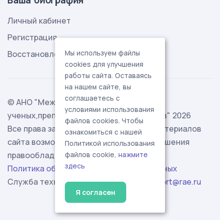
Личный кабинет
Регистрация
Восстановление пароля
Мы используем файлы
cookies для улучшения
работы сайта. Оставаясь
на нашем сайте, вы
соглашаетесь с
© АНО "Международная ассоциация
условиями использования
ученых,преподавателей и специалистов" 2026
файлов cookies. Чтобы
Все права защищены. Использование материалов
ознакомиться с нашей
сайта возможно исключительно с разрешения
Политикой использования
правообладателя.
файлов cookie,
нажмите
здесь
Политика обработки персональных данных
Служба технической поддержки -
support@rae.ru
Я согласен