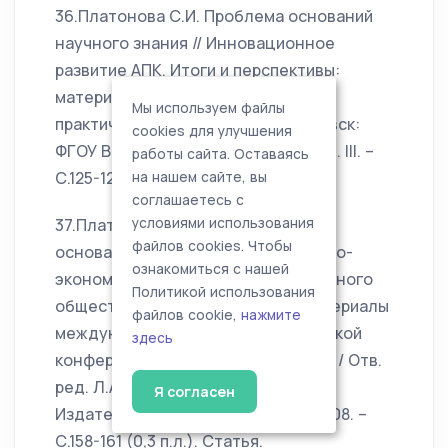
36.Платонова С.И. Проблема оснований
научного знания // Инновационное
развитие АПК. Итоги и перспективы:
материалы Всероссийской научно-
Мы используем файлы
практической конференции. – Ижевск:
cookies для улучшения
ФГОУ ВПО Ижевская ГСХА, 2007. – Т. III. –
работы сайта. Оставаясь
С.125-129 (0,25 п.л.). Статья.
на нашем сайте, вы
соглашаетесь с
37.Платонова С.И. Философские
условиями использования
файлов cookies. Чтобы
основания социологии // Социально-
ознакомиться с нашей
экономическое развитие современного
Политикой использования
общества в условиях реформ: Материалы
файлов cookie,
нажмите
международной научно-практической
здесь
конференции. – В 3-х частях. – Ч. 2. / Отв.
ред. Л.А. Тягунова. – Саратов:
Я согласен
Издательство «Научная книга», 2008. –
С.158-161 (0,3 п.л.). Статья.