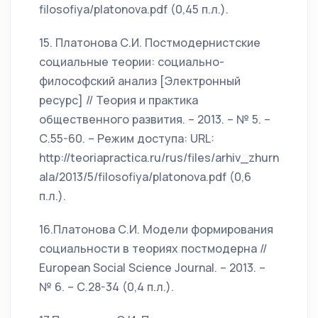
filоsоfiyа/platonova.pdf (0,45 п.л.).
15. Платонова С.И. Постмодернистские
социальные теории: социально-
философский анализ [Электронный
ресурс] // Теория и практика
общественного развития. – 2013. – № 5. –
С.55-60. – Режим доступа: URL:
http://teoriapractica.ru/rus/files/arhiv_zhurn
ala/2013/5/filоsоfiyа/platonova.pdf (0,6
п.л.).
16.Платонова С.И. Модели формирования
социальности в теориях постмодерна //
European Social Science Journal. – 2013. –
№ 6. – С.28-34 (0,4 п.л.).