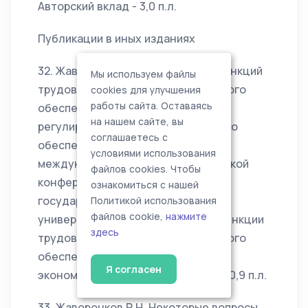
Авторский вклад - 3,0 п.л.
Публикации в иных изданиях
32. Жаворонков Р.Н. Реализация функций
Мы используем файлы
трудового права и права социального
cookies для улучшения
работы сайта. Оставаясь
обеспечения при правовом
на нашем сайте, вы
регулировании труда и социального
соглашаетесь с
обеспечения // Материалы Х
условиями использования
международной научно-практической
файлов cookies. Чтобы
конференции Московского
ознакомиться с нашей
государственного юридического
Политикой использования
файлов cookie,
нажмите
университета им. О.Е.Кутафина «Функции
здесь
трудового права и права социального
обеспечения в условиях рыночной
Я согласен
экономики». - М.: Проспект, 2014. – 0,9 п.л.
33. Жаворонков Р.Н. Некоторые вопросы